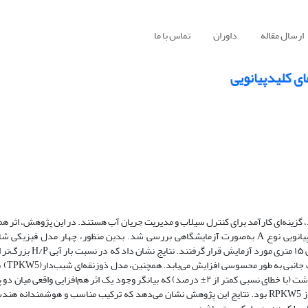
ارسال مقاله
داوران
تماس با ما
 کلید‌پیانویی
ج در فضای محدود، گزینه‌ای کارآمد برای کنترل سیلاب و مدیریت جریان آب هستند. در این پژوهش، اثر ه
ترکیب هندسه ذوزنقه‌ای و شیب سراسری دیواره جانبی در سرریزهای کلیدپیانویی نوع A به‌صورت آزمایشگاهی بررسی شد. بدین منظور، چهار
۷۵ درصد طول تاج در
۱۳ درصد ضریب دبی بیشتری نسبت به مدل مستطیلی شیب‌دار RPKW5) ) داشت (با خطای نسبی کمتر از ۲± درصد) که بیانگر وجود یک اثر هم‌اف
است. افزون بر این، شاخص عملکرد دبی در TPKW5 حدود ۵ درصد بیشتر از RPKW5 بود. نتایج این پژوهش نشان می‌دهد که ترکیب مناسب و هوش