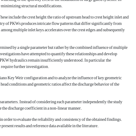
le minimizing structural modifications.
 include the crest height, the ratio of upstream head to crest height, inlet and
try of PKWs produces intricate flow patterns that differ significantly from
d among multiple inlet keys, accelerates over the crest edges, and subsequently
ermined by a single parameter but rather by the combined influence of multiple
vestigations have attempted to quantify these relationships and develop
f PKW hydraulics remain insufficiently understood. In particular, the
require further investigation.
Piano Key Weir configuration and to analyze the influence of key geometric
head conditions and geometric ratios affect the discharge behavior of the
c parameters. Instead of considering each parameter independently, the study
 the discharge coefficient in a non‑linear manner.
in order to evaluate the reliability and consistency of the obtained findings.
 present results and reference data available in the literature.