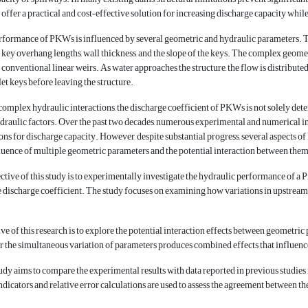
offer a practical and cost‑effective solution for increasing discharge capacity whi
formance of PKWs is influenced by several geometric and hydraulic parameters. These
, key overhang lengths, wall thickness, and the slope of the keys. The complex geome
 conventional linear weirs. As water approaches the structure, the flow is distribute
let keys before leaving the structure.
complex hydraulic interactions, the discharge coefficient of PKWs is not solely det
raulic factors. Over the past two decades, numerous experimental and numerical in
ons for discharge capacity. However, despite substantial progress, several aspects o
uence of multiple geometric parameters and the potential interaction between them 
tive of this study is to experimentally investigate the hydraulic performance of a 
 discharge coefficient. The study focuses on examining how variations in upstream 
ive of this research is to explore the potential interaction effects between geometri
the simultaneous variation of parameters produces combined effects that influence
tudy aims to compare the experimental results with data reported in previous studies 
indicators and relative error calculations are used to assess the agreement between the