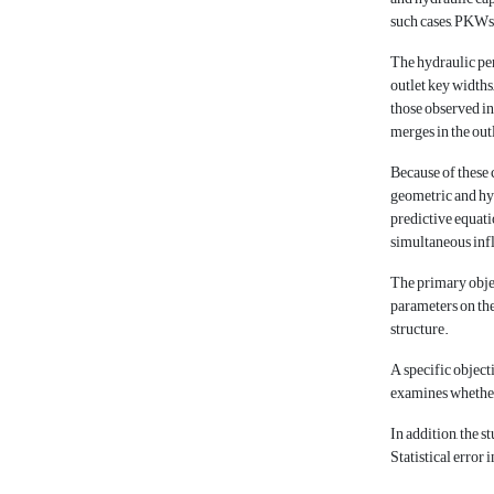
such cases, PKWs 
The hydraulic per
outlet key widths
those observed in
merges in the out
Because of these 
geometric and hyd
predictive equati
simultaneous infl
The primary objec
parameters on the
structure.
A specific object
examines whether 
In addition, the s
Statistical error 