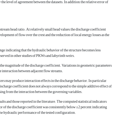
e level of agreement between the datasets. In addition, the relative error of
tream head ratio. At relatively small head values, the discharge coefficient
elopment of flow over the crest and the reduction of local energy losses as the
nge, indicating that the hydraulic behavior of the structure becomes less
observed in other studies of PKWs and labyrinth weirs.
g the magnitude of the discharge coefficient. Variations in geometric parameters
the interaction between adjacent flow streams.
rs may produce interaction effects in the discharge behavior. In particular,
ischarge coefficient does not always correspond to the simple additive effect of
ising from the interaction between the governing variables.
s and those reported in the literature. The computed statistical indicators
ror of the discharge coefficient was consistently below ±2 percent, indicating
the hydraulic performance of the tested configuration.