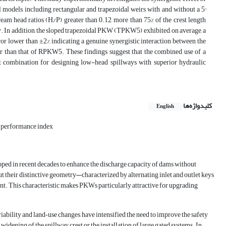
odels, including rectangular and trapezoidal weirs with and without a 5°
ream head ratios (H/P) greater than 0.12, more than 75% of the crest length
y. In addition, the sloped trapezoidal PKW (TPKW5) exhibited, on average, a
r lower than ±2%, indicating a genuine synergistic interaction between the
 than that of RPKW5. These findings suggest that the combined use of a
ent combination for designing low-head spillways with superior hydraulic
کلیدواژه‌ها
English
 performance index
ed in recent decades to enhance the discharge capacity of dams without
ut their distinctive geometry—characterized by alternating inlet and outlet keys
int. This characteristic makes PKWs particularly attractive for upgrading
ability and land‑use changes, have intensified the need to improve the safety
widening of the spillway crest or the installation of large gated systems. In