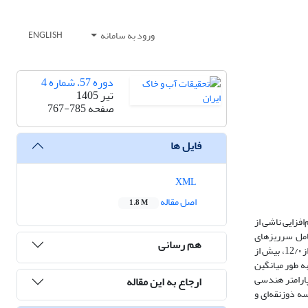
ورود به سامانه
ENGLISH
دوره 57، شماره 4
تیر 1405
صفحه
767-785
فایل ها
XML
اصل مقاله
1.8 M
م‌افزایی ناشی از
 مدل فیزیکی شامل سرریزهای
هم رسانی
مستطیلی و ذوزنقه‌ای، هر یک با و بدون شیب ۵ درجه، در یک فلوم آزمایشگاهی ۱۵ متری مورد آزمایش قرار گرفتند. نتایج نشان داد که در نسبت بار آبی H/P بزرگ‌تر از 12/۰، بیش از
گیر جریان می‌شود و ضریب دبی در مدل‌های دارای شیب جانبی به طور محسوسی افزایش می‌یابد. همچنین، مدل ذوزنقه‌ای شیب‌دار(TPKW5) به طور میانگین
زایی واقعی میان دو پارامتر هندسی
ارجاع به این مقاله
مندانه هندسه ذوزنقه‌ای و