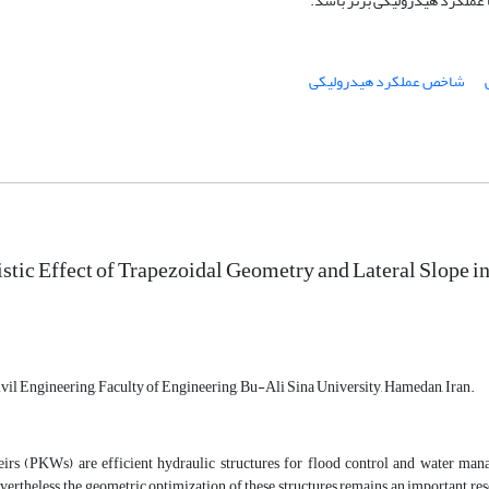
 عملکرد هیدرولیکی برتر باشد.
شاخص عملکرد هیدرولیکی
stic Effect of Trapezoidal Geometry and Lateral Slope i
vil Engineering, Faculty of Engineering, Bu-Ali Sina University, Hamedan, Iran.
irs (PKWs) are efficient hydraulic structures for flood control and water mana
vertheless, the geometric optimization of these structures remains an important rese