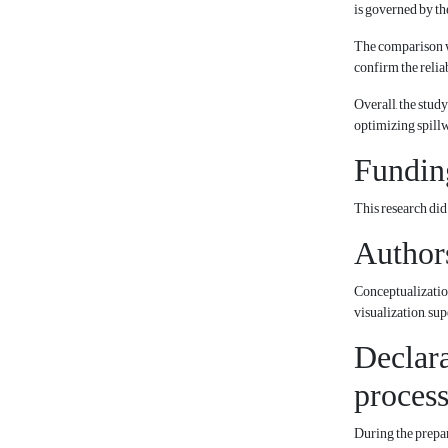
is governed by th
The comparison wi
confirm the relia
Overall, the stud
optimizing spill
Fundin
This research did
Authors
Conceptualization
visualization, su
Declara
proces
During the prepar