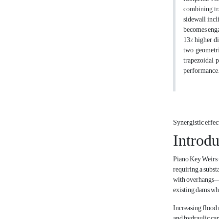
combining tr
sidewall incl
becomes engag
13% higher di
two geometri
trapezoidal 
performance
Synergistic effec
Introdu
Piano Key Weirs 
requiring a subst
with overhangs—al
existing dams who
Increasing flood 
and hydraulic cap