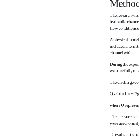
Metho
The research was 
hydraulic channe
flow conditions u
A physical model 
included alternati
channel width.
During the experi
was carefully me
The discharge coe
Q = Cd × L × √(2g
where Q represents
The measured data
were used to analy
To evaluate the r