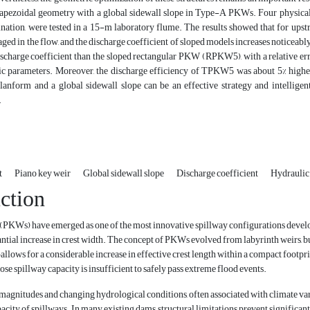
apezoidal geometry with a global sidewall slope in Type-A PKWs. Four physical m
ination, were tested in a 15-m laboratory flume. The results showed that for upst
ed in the flow, and the discharge coefficient of sloped models increases noticeabl
scharge coefficient than the sloped rectangular PKW (RPKW5), with a relative erro
c parameters. Moreover, the discharge efficiency of TPKW5 was about 5% higher
planform and a global sidewall slope can be an effective strategy and intellig
.
t
Piano key weir
Global sidewall slope
Discharge coefficient
Hydraulic
ction
(PKWs) have emerged as one of the most innovative spillway configurations develop
antial increase in crest width. The concept of PKWs evolved from labyrinth weirs, b
lows for a considerable increase in effective crest length within a compact footpr
se spillway capacity is insufficient to safely pass extreme flood events.
magnitudes and changing hydrological conditions, often associated with climate vari
acity of spillways. In many existing dams, structural limitations prevent significant 