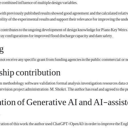
e combined influence of multiple design variables.
th previously published results showed good agreement, and the calculated relativ
bility of the experimental results and support their relevance for improving the u
y contributes to the ongoing development of design knowledge for Piano Key Weirs 
way configurations for improved flood discharge capacity and dam safety.
g
 not receive any specific grant from funding agencies in the public, commercial, or n
hip contribution
, methodology, software, validation, formal analysis, investigation, resources, data
pervision, project administration: M. Shokri. The author has read and agreed to the 
tion of Generative AI and AI-assiste
s
ation of this work, the author used ChatGPT (OpenAI) in order to improve the Englis