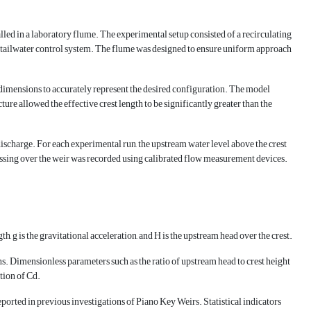
ed in a laboratory flume. The experimental setup consisted of a recirculating
 tailwater control system. The flume was designed to ensure uniform approach
 dimensions to accurately represent the desired configuration. The model
ture allowed the effective crest length to be significantly greater than the
ischarge. For each experimental run, the upstream water level above the crest
ssing over the weir was recorded using calibrated flow measurement devices.
th, g is the gravitational acceleration, and H is the upstream head over the crest.
s. Dimensionless parameters such as the ratio of upstream head to crest height
ation of Cd.
eported in previous investigations of Piano Key Weirs. Statistical indicators