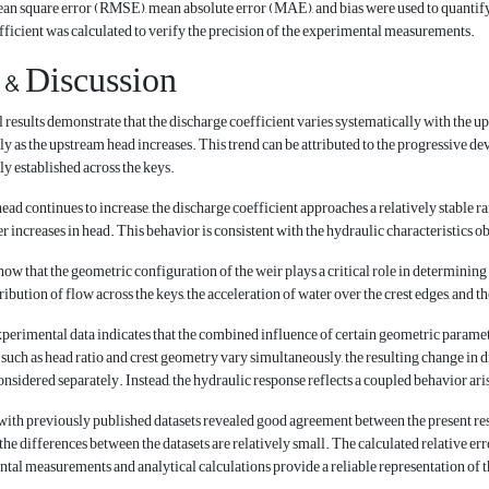
an square error (RMSE), mean absolute error (MAE), and bias were used to quantify th
fficient was calculated to verify the precision of the experimental measurements.
 & Discussion
results demonstrate that the discharge coefficient varies systematically with the ups
ly as the upstream head increases. This trend can be attributed to the progressive dev
y established across the keys.
ead continues to increase, the discharge coefficient approaches a relatively stable ra
her increases in head. This behavior is consistent with the hydraulic characteristics 
show that the geometric configuration of the weir plays a critical role in determinin
ribution of flow across the keys, the acceleration of water over the crest edges, and 
xperimental data indicates that the combined influence of certain geometric paramete
uch as head ratio and crest geometry vary simultaneously, the resulting change in d
nsidered separately. Instead, the hydraulic response reflects a coupled behavior ar
th previously published datasets revealed good agreement between the present result
the differences between the datasets are relatively small. The calculated relative er
ntal measurements and analytical calculations provide a reliable representation of 