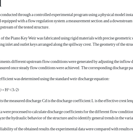
d
conducted through a controlled experimental program using a physical model install
l equipped with a flow regulation system, a measurement section, and a downstream
pstream of the tested structure.
of the Piano Key Weir was fabricated using rigid materials with precise geometric
ng inlet and outlet keys arranged along the spillway crest. The geometry of the struc
ments, different upstream flow conditions were generated by adjusting the inflow d
asured once steady flow conditions were achieved. The corresponding discharge pa
fficient was determined using the standard weir discharge equation:
) × H^ (3/2)
 the measured discharge, Cd is the discharge coefficient, L is the effective crest leng
 were processed to calculate discharge coefficients for the different flow condition
ze the hydraulic behavior of the structure and to identify general trends in the vari
eliability of the obtained results, the experimental data were compared with results r