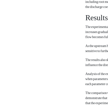
including root me
the discharge coe
Results
The experimental 
increases gradual
flow becomes full
As the upstream h
sensitive to furt
The results also 
influence the dist
Analysis of the e
when parameters s
each parameter co
The comparison wi
demonstrate that 
that the experime