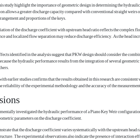
his study highlight the importance of geometric design in determining the hydraulic
 allows a greater discharge capacity compared with conventional straight weirs of
rrangement and proportions of the keys.
ation of the discharge coefficient with upstream head ratio reflects the complex flo
ce and localized flow separation may reduce discharge efficiency. As the head incr
ffects identified in the analysis suggest that PKW design should consider the comb
cause the hydraulic performance results from the integration of several geometric 
thers.
th earlier studies confirms that the results obtained in this research are consistent
he reliability of the experimental methodology and the accuracy of the measuremen
sions
mentally investigated the hydraulic performance of a Piano Key Weir configuration
ometric parameters on the discharge coefficient.
strate that the discharge coefficient varies systematically with the upstream head ra
tructure. The experimental observations also indicate the presence of interaction 