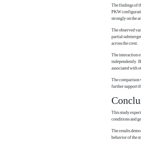
The findings of t
PKW configuration
strongly on the a
The observed vari
partial submergen
across the crest.
The interaction e
independently. Be
associated with o
The comparison wi
further support t
Conclu
This study experi
conditions and ge
The results demon
behavior of the s