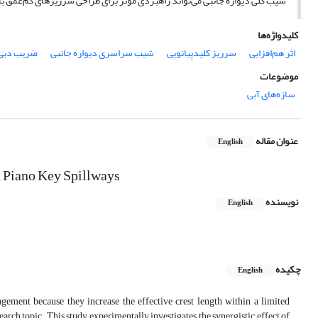
شیب کلی دیواره جانبی می‌تواند راهبردی مؤثر برای طراحی سرریزهای کم‌عمق با
کلیدواژه‌ها
اثر هم‌افزایی
سرریز کلید‌پیانویی
شیب سراسری دیواره جانبی
ضریب دبی
موضوعات
سازه‌های آبی
عنوان مقاله
English
n Piano Key Spillways
نویسنده
English
چکیده
English
gement because they increase the effective crest length within a limited
arch topic. This study experimentally investigates the synergistic effect of