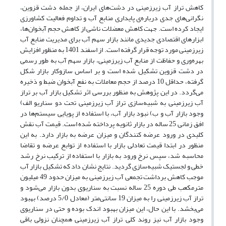
کاهش تراز آب زیرزمینی در دشت‌های ایران، از جمله دشت قزوین،
نگرانی‌های جدی درباره‌ی پایداری منابع آب و تداوم فعالیت‌ کشاورزی
ایجاد کرده است. جهت کاهش معضلات ناشی از کاهش حجم آبخوان‌ها،
ابزارهای اقتصادی جدیدی مانند بازار سهم آب برای مدیریت منابع آب
زیرزمینی مورد توجه قرار گرفته‌ است. از اسفند 1401 به منظور افزایش
بهره‌وری و حفاظت از منابع آب زیرزمینی، بازار سهم آب به طور رسمی
در دشت قزوین تشکیل شده است و بر اساس سازوکار بازار شکل
گرفته، حداقل 10 درصد از حجم معاملات به نفع آبخوان ضبط و ذخیره
می‌گردد. در این پژوهش به منظور بررسی اثر تشکیل بازار آب بر تراز
آب زیرزمینی به شبیه‌سازی تراز آب زیرزمینی تحت دو سناریو الف)
وجود بازار آب و ب) نبود بازار آب، با استفاده از پویایی سیستم‌ها در
افق زمانی 25 ساله در بازار ثانویه پرداخته شده است. قیمت آب نقش
کلیدی در ورود عرضه کنندگان و میزان عرضه به بازار دارد. به این
منظور در ابتدا قیمت تعادلی بازار با استفاده از توابع عرضه و تقاضا
محاسبه شد، سپس نرخ ورود به بازار با استفاده از ترکیب نرخ رشد
خطی و لجستیک شبیه‌سازی گردید. نتایج نشان داد که تشکیل بازار آب
موجب کاهش برداشت تجمعی آب زیرزمینی به میزان حدود 49 میلیون
مترمکعب طی دوره 25 ساله نسبت به سناریوی بدون بازار می‌شود و
تراز آب زیرزمینی را به میزان 19 سانتی‌متر (معادل 5/0 درصد) بهبود
می‌بخشد. با این حال، این میزان بهبود اندک بوده و حتی در سناریوی
وجود بازار آب نیز روند کلی تراز آب زیرزمینی همچنان نزولی باقی