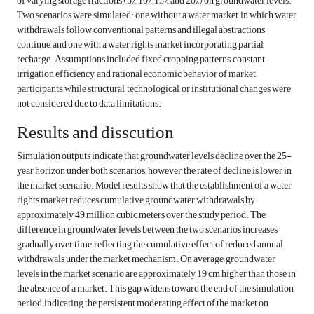
of varying storage fractions (5%, 10%, 15%, and 20%) on groundwater levels.
Two scenarios were simulated: one without a water market, in which water
withdrawals follow conventional patterns and illegal abstractions
continue, and one with a water rights market incorporating partial
recharge. Assumptions included fixed cropping patterns, constant
irrigation efficiency, and rational economic behavior of market
participants, while structural, technological, or institutional changes were
not considered due to data limitations.
Results and disscution
Simulation outputs indicate that groundwater levels decline over the 25-
year horizon under both scenarios; however, the rate of decline is lower in
the market scenario. Model results show that the establishment of a water
rights market reduces cumulative groundwater withdrawals by
approximately 49 million cubic meters over the study period. The
difference in groundwater levels between the two scenarios increases
gradually over time, reflecting the cumulative effect of reduced annual
withdrawals under the market mechanism. On average, groundwater
levels in the market scenario are approximately 19 cm higher than those in
the absence of a market. This gap widens toward the end of the simulation
period, indicating the persistent moderating effect of the market on