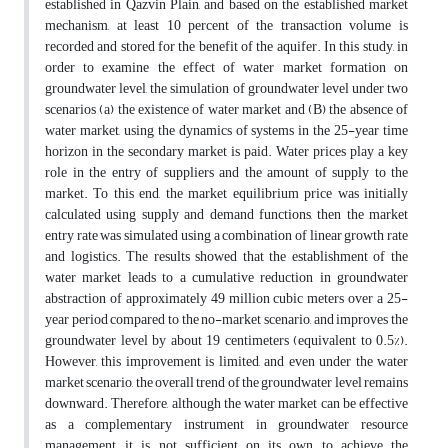
established in Qazvin Plain, and based on the established market
mechanism, at least 10 percent of the transaction volume is
recorded and stored for the benefit of the aquifer. In this study, in
order to examine the effect of water market formation on
groundwater level, the simulation of groundwater level under two
scenarios (a) the existence of water market and (B) the absence of
water market, using the dynamics of systems in the 25-year time
horizon in the secondary market is paid. Water prices play a key
role in the entry of suppliers and the amount of supply to the
market. To this end, the market equilibrium price was initially
calculated using supply and demand functions, then the market
entry rate was simulated using a combination of linear growth rate
and logistics. The results showed that the establishment of the
water market leads to a cumulative reduction in groundwater
abstraction of approximately 49 million cubic meters over a 25-
year period compared to the no-market scenario, and improves the
groundwater level by about 19 centimeters (equivalent to 0.5%).
However, this improvement is limited, and even under the water
market scenario, the overall trend of the groundwater level remains
downward. Therefore, although the water market can be effective
as a complementary instrument in groundwater resource
management, it is not sufficient on its own to achieve the