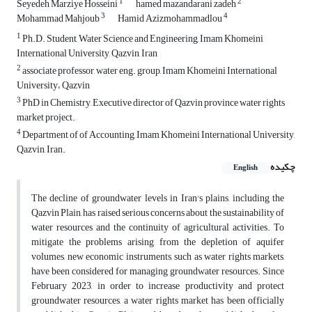
1
2
Seyedeh Marziye Hosseini
hamed mazandarani zadeh
3
4
Mohammad Mahjoub
Hamid Azizmohammadlou
1
Ph.D. Student, Water Science and Engineering, Imam Khomeini
International University, Qazvin, Iran
2
associate professor, water eng. group, Imam Khomeini International
University، Qazvin
3
PhD in Chemistry, Executive director of Qazvin province water rights
market project.
4
Department of of Accounting, Imam Khomeini International University,
Qazvin, Iran.
چکیده
English
The decline of groundwater levels in Iran's plains, including the
Qazvin Plain, has raised serious concerns about the sustainability of
water resources and the continuity of agricultural activities. To
mitigate the problems arising from the depletion of aquifer
volumes, new economic instruments, such as water rights markets,
have been considered for managing groundwater resources. Since
February 2023, in order to increase productivity and protect
groundwater resources, a water rights market has been officially