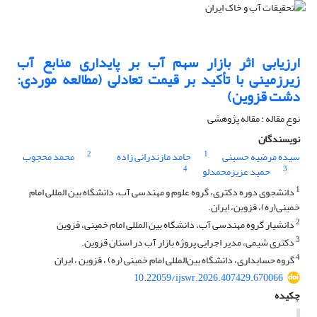
ارزیابی اثر بازار سهم آب بر پایداری منابع آب
زیرزمینی با تأکید بر قیمت تعادلی (مطالعه موردی:
دشت قزوین)
نوع مقاله : مقاله پژوهشی
نویسندگان
2
1
سیده مرضیه حسینی
حامد مازندرانی زاده
محمد محجوب
4
3
حمید عزیزمحمدلو
1
دانشجوی دوره دکتری، گروه علوم و مهندسی آب، دانشگاه بین المللی امام
خمینی(ره)، قزوین، ایران.
2
دانشیار گروه مهندسی آب، دانشگاه بین المللی امام خمینی، قزوین
3
دکتری شیمی، مدیر اجرایی پروژه بازار آب در استان قزوین.
4
گروه حسابداری، دانشگاه بین‌المللی امام خمینی (ره) ، قزوین ، ایران
10.22059/ijswr.2026.407429.670066
چکیده