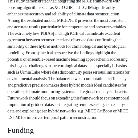
This study demonstrated that integrating the MICE framework with
boosting algorithms such as XGB, GBR, and LGBM significantly
enhances the accuracy and reliability of climate data reconstruction.
Among the evaluated models, MICE–XGB provided the most consistent
and accurate results, particularly for temperature and pressure variables.
The extremely low |PBIAS| and high KGE values indicate excellent
agreement between reconstructed and observed data, confirming the
suitability of these hybrid methods for climatological and hydrological
modeling. From a practical perspective, the findings highlight the
potential of ensemble-based machine learning approaches in addressing
missing data challenges in meteorological datasets—especially in basins
such as Urmia Lake, where data discontinuity poses serious limitations for
environmental analysis. The balance between computational efficiency
and predictive precision makes these hybrid models ideal candidates for
operational climate monitoring systems and regional reanalysis datasets.
Future work should focus on extending this framework to spatiotemporal
imputation of gridded datasets, integrating remote sensing and reanalysis
data, and exploring deep hybrid networks (e.g., MICE–CatBoost or MICE–
LSTM) for improved temporal pattern reconstruction.
Funding