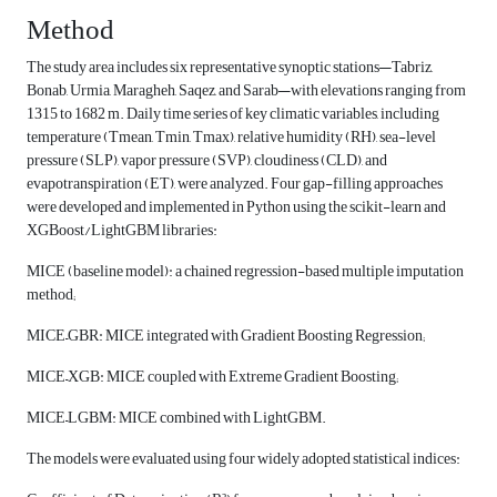
Method
The study area includes six representative synoptic stations—Tabriz,
Bonab, Urmia, Maragheh, Saqez, and Sarab—with elevations ranging from
1315 to 1682 m. Daily time series of key climatic variables, including
temperature (Tmean, Tmin, Tmax), relative humidity (RH), sea-level
pressure (SLP), vapor pressure (SVP), cloudiness (CLD), and
evapotranspiration (ET), were analyzed. Four gap-filling approaches
were developed and implemented in Python using the scikit-learn and
XGBoost/LightGBM libraries:
MICE (baseline model): a chained regression-based multiple imputation
method;
MICE–GBR: MICE integrated with Gradient Boosting Regression;
MICE–XGB: MICE coupled with Extreme Gradient Boosting;
MICE–LGBM: MICE combined with LightGBM.
The models were evaluated using four widely adopted statistical indices: