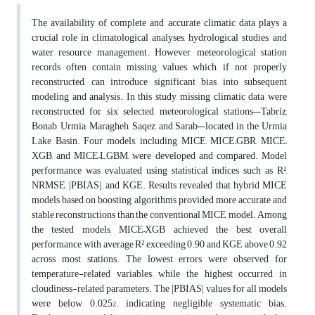
The availability of complete and accurate climatic data plays a
crucial role in climatological analyses, hydrological studies, and
water resource management. However, meteorological station
records often contain missing values, which, if not properly
reconstructed, can introduce significant bias into subsequent
modeling and analysis. In this study, missing climatic data were
reconstructed for six selected meteorological stations—Tabriz,
Bonab, Urmia, Maragheh, Saqez, and Sarab—located in the Urmia
Lake Basin. Four models, including MICE, MICE–GBR, MICE–
XGB, and MICE–LGBM, were developed and compared. Model
performance was evaluated using statistical indices such as R²,
NRMSE, |PBIAS|, and KGE. Results revealed that hybrid MICE
models based on boosting algorithms provided more accurate and
stable reconstructions than the conventional MICE model. Among
the tested models, MICE–XGB achieved the best overall
performance, with average R² exceeding 0.90 and KGE above 0.92
across most stations. The lowest errors were observed for
temperature-related variables, while the highest occurred in
cloudiness-related parameters. The |PBIAS| values for all models
were below 0.025%, indicating negligible systematic bias.