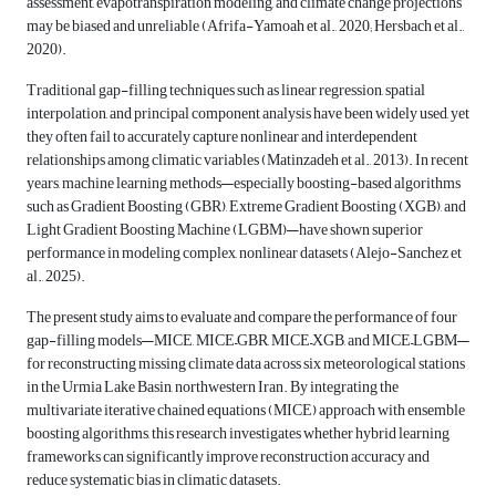
assessment, evapotranspiration modeling, and climate change projections
may be biased and unreliable (Afrifa-Yamoah et al., 2020; Hersbach et al.,
2020).
Traditional gap-filling techniques such as linear regression, spatial
interpolation, and principal component analysis have been widely used, yet
they often fail to accurately capture nonlinear and interdependent
relationships among climatic variables (Matinzadeh et al., 2013). In recent
years, machine learning methods—especially boosting-based algorithms
such as Gradient Boosting (GBR), Extreme Gradient Boosting (XGB), and
Light Gradient Boosting Machine (LGBM)—have shown superior
performance in modeling complex, nonlinear datasets (Alejo-Sanchez et
al., 2025).
The present study aims to evaluate and compare the performance of four
gap-filling models—MICE, MICE–GBR, MICE–XGB, and MICE–LGBM—
for reconstructing missing climate data across six meteorological stations
in the Urmia Lake Basin, northwestern Iran. By integrating the
multivariate iterative chained equations (MICE) approach with ensemble
boosting algorithms, this research investigates whether hybrid learning
frameworks can significantly improve reconstruction accuracy and
reduce systematic bias in climatic datasets.