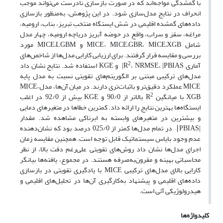
با گمشدگی مواجه‌اند که در صورت بازسازی نادرست می‌تواند موجب
انحراف در نتایج مدل‌سازی شود. در این پژوهش، به‌منظور بازسازی
داده‌های گمشده اقلیمی در شش ایستگاه منتخب تبریز، بناب، ارومیه،
مراغه، سقز و سراب، واقع در حوضه آبریز دریاچه ارومیه، چهار مدل
شامل MICE، MICE–GBR، MICE–XGB و MICE–LGBM مورد
بررسی و مقایسه قرار گرفتند. برای ارزیابی کارایی مدل‌ها از شاخص‌های
2
آماری R
، NRMSE، |PBIAS| و KGE استفاده شد. نتایج نشان داد
مدل‌های ترکیبی مبتنی بر الگوریتم‌های تقویتی نسبت به مدل پایه
MICE عملکرد دقیق‌تر و باثبات‌تری دارند. در میان آن‌ها، مدل MICE–
2
XGB با میانگین R
بالاتر از 90/0 و KGE بیش از 92/0 در اغلب
ایستگاه‌ها بهترین نتایج را ارائه داد. کمترین خطاها در متغیرهای دمایی
و بیشترین در متغیرهای وابسته به ابرناکی مشاهده شد. مقدار
|PBIAS∣ در تمام مدل‌ها کمتر از 025/0 درصد بود که نشان‌دهنده
عدم وجود بایاس سیستماتیک قابل توجه است. همچنین مقایسه زمان
اجرای مدل‌ها نشان داد روش‌های تقویتی علی‌رغم دقت بالا، از نظر
محاسباتی بهینه و مقرون‌به‌صرفه هستند. در مجموع، یافته‌ها بیانگر
کارایی بالای مدل‌های ترکیبی MICE با یادگیری تقویتی در بازسازی
داده‌های اقلیمی و پیشنهاد به‌کارگیری آن‌ها در تحلیل‌های اقلیمی و
هیدرولوژیکی آتی است.
کلیدواژه‌ها