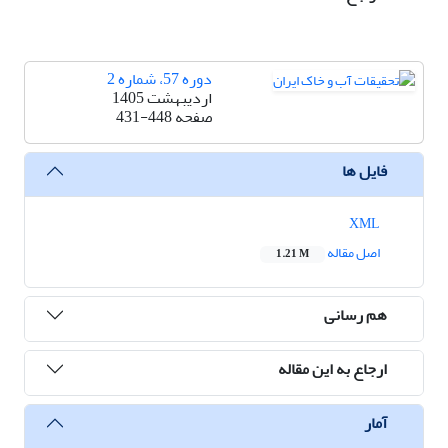
دوره 57، شماره 2
اردیبهشت 1405
صفحه
431-448
فایل ها
XML
اصل مقاله
1.21 M
هم رسانی
ارجاع به این مقاله
آمار