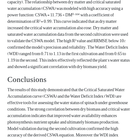
capacity). The relationship between dry matter and critical saturated
water accumulation (CSWA) was modeled with high accuracy using a
power function: CSWA = 11.736 × DM⁰·⁹¹⁴, with a coefficient of
determination of R² = 0.99. This curve indicated that as dry matter
increased, the critical water accumulation also rose. Dry matter and
saturated water accumulation data from the second cultivation were used
to validate the CSWA model. The high R² value and RRMSE below 10%
confirmed the model’s precision and reliability. The Water Deficit Index
(WDI) ranged from 0.71 to 1.13 in the first cultivation and from 0.65 to
1.19 in the second. This index effectively reflected the plant’s water status
and showed a significant correlation with dry biomass yield.
Conclusions
The results of this study demonstrated that the Critical Saturated Water
Accumulation curve (CSWA) and the Water Deficit Index (WDI) are
effective tools for assessing the water status of spinach under greenhouse
conditions. The strong correlation between dry biomass and critical water
accumulation indicates that improved water availability enhances
photosynthesis, nutrient uptake, and ultimately biomass production.
Model validation during the second cultivation confirmed the high
accuracy of the derived CSWA equation. Moreover, the WDI index