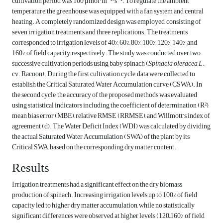
cultivation period was 100 μmol·m⁻²·s⁻¹. To regulate the ambient
temperature, the greenhouse was equipped with a fan system and central
heating. A completely randomized design was employed, consisting of
seven irrigation treatments and three replications. The treatments
corresponded to irrigation levels of 40%, 60%, 80%, 100%, 120%, 140%, and
160% of field capacity, respectively. The study was conducted over two
successive cultivation periods using baby spinach (
Spinacia oleracea L.
,
cv. Racoon). During the first cultivation cycle, data were collected to
establish the Critical Saturated Water Accumulation curve (CSWA). In
the second cycle, the accuracy of the proposed methods was evaluated
using statistical indicators including the coefficient of determination (R²),
mean bias error (MBE), relative RMSE (RRMSE), and Willmott’s index of
agreement (d). The Water Deficit Index (WDI) was calculated by dividing
the actual Saturated Water Accumulation (SWA) of the plant by its
Critical SWA, based on the corresponding dry matter content.
Results
Irrigation treatments had a significant effect on the dry biomass
production of spinach. Increasing irrigation levels up to 100% of field
capacity led to higher dry matter accumulation, while no statistically
significant differences were observed at higher levels (120–160% of field