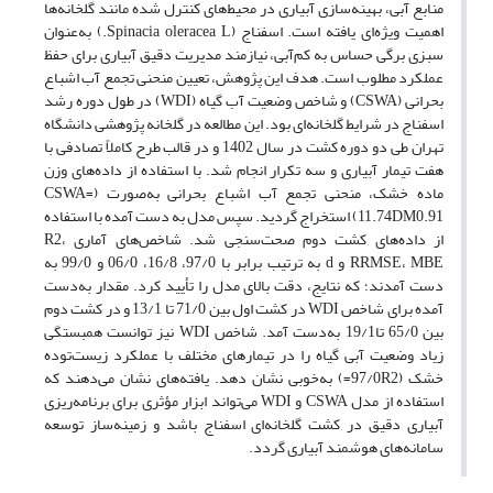
منابع آبی، بهینه‌سازی آبیاری در محیط‌های کنترل شده مانند گلخانه‌ها
اهمیت ویژه‌ای یافته است. اسفناج (Spinacia oleracea L.) به‌عنوان
سبزی برگی حساس به کم‌آبی، نیازمند مدیریت دقیق آبیاری برای حفظ
عملکرد مطلوب است. هدف این پژوهش، تعیین منحنی تجمع آب اشباع
بحرانی (CSWA) و شاخص وضعیت آب گیاه (WDI) در طول دوره رشد
اسفناج در شرایط گلخانه‌ای بود. این مطالعه در گلخانه پژوهشی دانشگاه
تهران طی دو دوره کشت در سال 1402 و در قالب طرح کاملاً تصادفی با
هفت تیمار آبیاری و سه تکرار انجام شد. با استفاده از داده‌های وزن
ماده خشک، منحنی تجمع آب اشباع بحرانی به‌صورت (CSWA=
11.74DM0.91) استخراج گردید. سپس مدل به دست آمده با استفاده
از داده‌های کشت دوم صحت‌سنجی شد. شاخص‌های آماری R2،
RRMSE، MBE و d به ترتیب برابر با 97/0، 16/8، 06/0 و 99/0 به
دست آمدند؛ که نتایج، دقت بالای مدل را تأیید کرد. مقدار به‌دست
آمده برای شاخص WDI در کشت اول بین 71/0 تا 13/1 و در کشت دوم
بین 65/0 تا19/1 به‌دست آمد. شاخص WDI نیز توانست همبستگی
زیاد وضعیت آبی گیاه را در تیمارهای مختلف با عملکرد زیست‌توده
خشک (97/0R2=) به‌خوبی نشان دهد. یافته‌های نشان می‌دهند که
استفاده از مدل CSWA و WDI می‌تواند ابزار مؤثری برای برنامه‌ریزی
آبیاری دقیق در کشت گلخانه‌ای اسفناج باشد و زمینه‌ساز توسعه
سامانه‌های هوشمند آبیاری گردد.