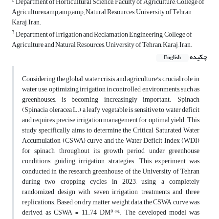
2
Department of Horticultural Science, Faculty of Agriculture, College of
Agriculture&amp;amp;amp; Natural Resources, University of Tehran,
Karaj, Iran.
3
Department of Irrigation and Reclamation Engineering, College of
Agriculture and Natural Resources, University of Tehran, Karaj, Iran.
چکیده
English
Considering the global water crisis and agriculture's crucial role in
water use, optimizing irrigation in controlled environments, such as
greenhouses, is becoming increasingly important. Spinach
(Spinacia oleracea L.) a leafy vegetable is sensitive to water deficit
and requires precise irrigation management for optimal yield. This
study specifically aims to determine the Critical Saturated Water
Accumulation (CSWA) curve and the Water Deficit Index (WDI)
for spinach throughout its growth period under greenhouse
conditions, guiding irrigation strategies. This experiment was
conducted in the research greenhouse of the University of Tehran
during two cropping cycles in 2023, using a completely
randomized design with seven irrigation treatments and three
replications. Based on dry matter weight data, the CSWA curve was
derived as CSWA = 11.74 DM⁰·⁹¹. The developed model was