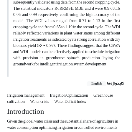
subsequently validated using data from the second cropping cycle.
The statistical indicators R², RRMSE, MBE, and d were 0.97, 8.16,
0.06, and 0.99, respectively, confirming the high accuracy of the
model. The WDI values ranged from 0.71 to 1.13 in the first
cropping cycle and from 0.65 to 1.19 in the second cycle. The WDI
reliably reflected variations in plant water status among different
irrigation treatments, as indicated by its strong correlation with dry
biomass yield (R² = 0.97). These findings suggest that the CSWA
and WDI models can be effectively applied to schedule irrigation
with precision in greenhouse spinach production, laying the
groundwork for intelligent irrigation system development.
کلیدواژه‌ها
English
Irrigation management
Irrigation Optimization
Greenhouse
cultivation
Water crisis
Water Deficit Index
Introduction
Given the global water crisis and the substantial share of agriculture in
water consumption, optimizing irrigation in controlled environments