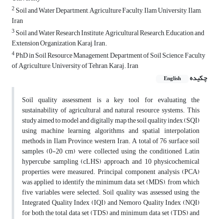
2
Soil and Water Department, Agriculture Faculty, Ilam University, Ilam,
Iran
3
Soil and Water Research Institute, Agricultural Research, Education and
Extension Organization, Karaj, Iran.
4
PhD in Soil Resource Management, Department of Soil Science, Faculty
of Agriculture, University of Tehran, Karaj. Iran
چکیده
English
Soil quality assessment is a key tool for evaluating the
sustainability of agricultural and natural resource systems. This
study aimed to model and digitally map the soil quality index (SQI)
using machine learning algorithms and spatial interpolation
methods in Ilam Province, western Iran. A total of 76 surface soil
samples (0-20 cm) were collected using the conditioned Latin
hypercube sampling (cLHS) approach, and 10 physicochemical
properties were measured. Principal component analysis (PCA)
was applied to identify the minimum data set (MDS), from which
five variables were selected. Soil quality was assessed using the
Integrated Quality Index (IQI) and Nemoro Quality Index (NQI)
for both the total data set (TDS) and minimum data set (TDS) and