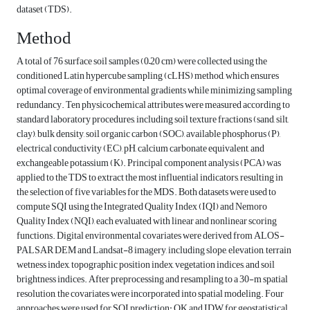
dataset (TDS).
Method
A total of 76 surface soil samples (0–20 cm) were collected using the
conditioned Latin hypercube sampling (cLHS) method, which ensures
optimal coverage of environmental gradients while minimizing sampling
redundancy. Ten physicochemical attributes were measured according to
standard laboratory procedures, including soil texture fractions (sand, silt,
clay), bulk density, soil organic carbon (SOC), available phosphorus (P),
electrical conductivity (EC), pH, calcium carbonate equivalent, and
exchangeable potassium (K). Principal component analysis (PCA) was
applied to the TDS to extract the most influential indicators, resulting in
the selection of five variables for the MDS. Both datasets were used to
compute SQI using the Integrated Quality Index (IQI) and Nemoro
Quality Index (NQI), each evaluated with linear and nonlinear scoring
functions. Digital environmental covariates were derived from ALOS-
PALSAR DEM and Landsat-8 imagery, including slope, elevation, terrain
wetness index, topographic position index, vegetation indices, and soil
brightness indices. After preprocessing and resampling to a 30-m spatial
resolution, the covariates were incorporated into spatial modeling. Four
approaches were used for SQI prediction: OK and IDW for geostatistical