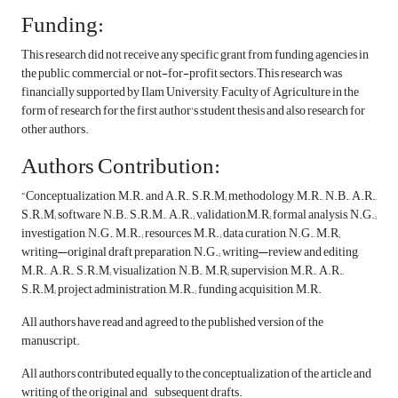
Funding:
This research did not receive any specific grant from funding agencies in
the public, commercial, or not-for-profit sectors.This research was
financially supported by Ilam University, Faculty of Agriculture in the
form of research for the first author's student thesis and also research for
other authors.
Authors Contribution:
“Conceptualization, M.R. and A.R., S.R.M; methodology, M.R., N.B., A.R.,
S.R.M; software, N.B., S.R.M., A.R.; validation,M.R; formal analysis, N.G.;
investigation, N.G., M.R.; resources, M.R.; data curation, N.G., M.R;
writing—original draft preparation, N.G.; writing—review and editing,
M.R., A.R., S.R.M; visualization, N.B., M.R; supervision, M.R., A.R.,
S.R.M; project administration, M.R.; funding acquisition, M.R.
All authors have read and agreed to the published version of the
manuscript.
All authors contributed equally to the conceptualization of the article and
writing of the original and subsequent drafts.