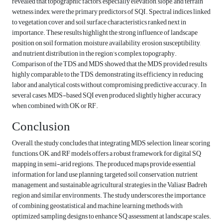
revealed that topographic factors, especially elevation, slope, and terrain
wetness index, were the primary predictors of SQI. Spectral indices linked
to vegetation cover and soil surface characteristics ranked next in
importance. These results highlight the strong influence of landscape
position on soil formation, moisture availability, erosion susceptibility,
and nutrient distribution in the region’s complex topography.
Comparison of the TDS and MDS showed that the MDS provided results
highly comparable to the TDS, demonstrating its efficiency in reducing
labor and analytical costs without compromising predictive accuracy. In
several cases, MDS-based SQI even produced slightly higher accuracy
when combined with OK or RF.
Conclusion
Overall, the study concludes that integrating MDS selection, linear scoring
functions, OK, and RF models offers a robust framework for digital SQ
mapping in semi-arid regions. The produced maps provide essential
information for land use planning, targeted soil conservation, nutrient
management, and sustainable agricultural strategies in the Valiasr Badreh
region and similar environments. The study underscores the importance
of combining geostatistical and machine learning methods with
optimized sampling designs to enhance SQ assessment at landscape scales.