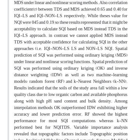
MDS under linear and nonlinear scoring methods. Also, correlation
coefficient(r) between TDS and MDS achieved 0.65 and 0.40 for
IQI-LS and IQI-NON-LS, respectively. While theses value for
NQI were 045 and 0.19, so these results represented that it might be
acceptability to calculate SQI based on MDS instead TDS in the
IQI-LS approach., in contrast, we cannot applied MDS instead
TDS with acceptable confidence for calculating SQI in the other
approaches (i.e. IQI-NON-LS, LS and NON-LS NQI. Spatial
prediction of SQI was performed using ordinary kriging (MDS)
under linear and nonlinear scoring functions. Spatial prediction of
SQI was performed using ordinary kriging (OK) and inverse
distance weighting (IDW), as well as two machine-learning
models: random forest (RF) and k-Nearest Neighbors (k-NN).
Results indicated that the soils of the study area fall within a low
quality class due to low organic carbon and available phosphorus,
along with high pH, sand content, and bulk density. Among
interpolation methods, OK outperformed IDW, exhibiting higher
accuracy and lower prediction error. RF showed the highest
performance for most SQI computations, whereas k-NN
performed best for NQITDS. Variable importance analysis
revealed that topographic factors include Topographic position