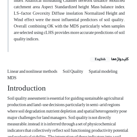
index, Analitical hillshading, Channel network distance, Modified
catchment area, Aspect, Standardized height, Mass balance index,
LS-factor, Covcexity, Diffuse insolation, Normalized Height and
Wind effect were the most influential predictors of soil quality.
Overall, combining OK with the MDS, particularly when samples
are selected using cLHS, provides more accurate predictions of soil
quality indices.
کلیدواژه‌ها
English
Linear and nonlinear methods
Soil Quality
Spatial modeling
MDS
Introduction
Soil quality assessment is essential for guiding sustainable agricultural
production and land-use decisions, particularly in semi-arid regions
where soil degradation, nutrient depletion, and spatial heterogeneity pose
major challenges for land managers. Soil quality is not directly
measurable; instead, it is inferred through a set of physicochemical
indicators that collectively reflect soil functioning, productivity potential,
and ecological stability. The integration of these indicators into a soil