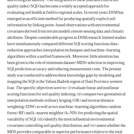
quality index (SQI) has become a widely accepted approach for
evaluating soil health at field to regional scales. In recent years, DSM has
emerged as an efficient method for producing spatially explicit soil
information by linking point-based observations with environmental
covariates derived from terrain models, remote sensing data, and climatic
attributes. Despite considerable progress in DSM research, limited studies
have simultaneously compared different SQI scoring functions, data-
reduction approaches, interpolation techniques, and machine-learning
algorithms within a unified framework. Moreover, little attention has
been given to the role of minimum dataset (MDS) selection in improving
SQI prediction accuracy and reducing measurement costs. The present
study was conducted to address these knowledge gaps by modeling and
mapping the SQI in the Valiasr–Badreh region of Ilam Province, western
Iran. The specific objectives were to: (i) evaluate linear and nonlinear
scoring functions for soil quality indexing; (ii) compare two geostatistical
interpolation methods, ordinary kriging (OK) and inverse distance
weighting (IDW), as well as two machine-learning algorithms, random
forest (RF) and k-nearest neighbor (k-NN), for predicting the spatial
variability of SQI; (iii) identify the most influential environmental
covariates controlling soil quality distribution; and (iv) assess whether the
MDS provides comparable or superior performance relative to the total