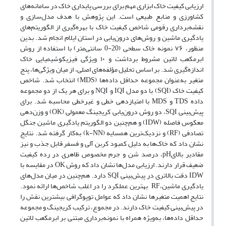
ارزیابی کیفیت خاک ابزاری مهم برای بررسی پایداری خاک در سامانه‌های
کشاورزی و منابع طبیعی است. این پژوهش با هدف مدل‌سازی و
نقشه‌برداری رقومی شاخص کیفیت خاک با بهره‌گیری از الگوریتم‌های
یادگیری ماشین و روش‌های درون‌یابی در استان ایلام انجام شد. بدین
منظور، ۷۶ نمونه خاک سطحی (20-0 سانتی‌متر) با استفاده از روش
ابرمکعب لاتین مشروط برداشت و ۱۰ ویژگی فیزیکوشیمیایی خاک
اندازه‌گیری شد. بر اساس تحلیل مؤلفه‌های اصلی، از میان ویژگی‌ها، پنج
متغیر به‌عنوان مجموعه حداقل داده‌ها (MDS) انتخاب شد. شاخص
کیفیت خاک (SQI) با دو مدل IQI و NQI و برای هر یک از دو مجموعه
داده TDS و MDS با امتیازدهی خطی و غیرخطی محاسبه شد. برای
پیش‌بینی SQI، دو روش درون‌یابی کریجینگ معمولی (OK) و وزن‌دهی
معکوس فاصله (IDW) و هم‌چنین دو الگوریتم یادگیری ماشین جنگل
تصادفی (RF) و نزدیک‌ترین همسایه (k-NN) به‌کار گرفته شد. نتایج
نشان داد که خاک‌ها به دلیل کمبود کربن آلی و فسفر قابل جذب و نیز
مقادیر بالایpH، درصد شن و جرم مخصوص ظاهری در رده کیفیت
ضعیف قرار دارند. ارزیابی مدل‌ها نشان داد که روش OK در مقایسه با
IDW دقت بالاتری در پیش‌بینی SQI دارد. هم‌چنین در میان مدل‌های
یادگیری ماشین،RF بهترین عملکرد را در اغلب شاخص‌ها ارائه نمود.
نتایج اهمیت متغیرها نشان داد که عوامل توپوگرافی بیشترین نقش را
در پیش‌بینی کیفیت خاک دارند. در مجموع، ترکیب کریجینگ و مجموعه
حداقل داده‌ها، به‌ویژه همراه با نمونه‌برداری مبتنی بر ابرمکعب لاتین