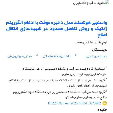
واسنجی هوشمند مدل ذخیره موقت با ادغام الگوریتم
ژنتیک و روش تفاضل محدود در شبیه‌سازی انتقال
املاح
نوع مقاله : مقاله پژوهشی
نویسندگان
2
1
محمد میرناصری
لاله دیوبند هفشجانی
مجتبی خوش روش
3
1
استادیار گروه مهندسی آب، دانشکده مهندسی زراعی، دانشگاه
علومکشاورزی و منابع طبیعی ساری
2
گروه مهندسی محیط زیست، دانشکده مهندسی آب و محیط زیست،دانشگاه
شهیدچمران اهواز، اهواز،ایران.
3
گروه مهندسی آب، دانشکده مهندسی زراعی، دانشگاه علوم کشاورزی و
منابع طبیعی ساری، ساری، ایران.
10.22059/ijswr.2025.401515.670002
چکیده