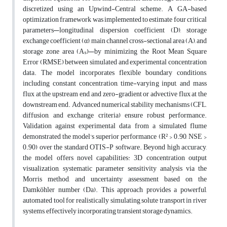
discretized using an Upwind-Central scheme. A GA-based
optimization framework was implemented to estimate four critical
parameters—longitudinal dispersion coefficient (D), storage
exchange coefficient (α), main channel cross-sectional area (A), and
storage zone area (Aₛ)—by minimizing the Root Mean Square
Error (RMSE) between simulated and experimental concentration
data. The model incorporates flexible boundary conditions,
including constant concentration, time-varying input, and mass
flux at the upstream end, and zero-gradient or advective flux at the
downstream end. Advanced numerical stability mechanisms (CFL,
diffusion, and exchange criteria) ensure robust performance.
Validation against experimental data from a simulated flume
demonstrated the model's superior performance (R² > 0.90, NSE >
0.90) over the standard OTIS-P software. Beyond high accuracy,
the model offers novel capabilities: 3D concentration output
visualization, systematic parameter sensitivity analysis via the
Morris method, and uncertainty assessment based on the
Damköhler number (Da). This approach provides a powerful,
automated tool for realistically simulating solute transport in river
systems, effectively incorporating transient storage dynamics.