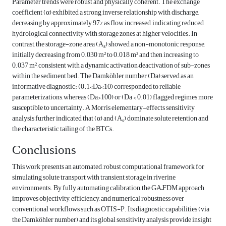
Parameter trends were robust and physically coherent. The exchange
coefficient (α) exhibited a strong inverse relationship with discharge,
decreasing by approximately 97% as flow increased, indicating reduced
hydrological connectivity with storage zones at higher velocities. In
contrast, the storage-zone area (A
) showed a non-monotonic response,
s
initially decreasing from 0.030 m² to 0.018 m² and then increasing to
0.037 m², consistent with a dynamic activation–deactivation of sub-zones
within the sediment bed. The Damköhler number (Da) served as an
informative diagnostic: (0.1<Da<10) corresponded to reliable
parameterizations, whereas (Da>100) or (Da < 0.01) flagged regimes more
susceptible to uncertainty. A Morris elementary-effects sensitivity
analysis further indicated that (α) and (A
) dominate solute retention and
s
the characteristic tailing of the BTCs.
Conclusions
This work presents an automated, robust computational framework for
simulating solute transport with transient storage in riverine
environments. By fully automating calibration, the GA–FDM approach
improves objectivity, efficiency, and numerical robustness over
conventional workflows such as OTIS-P. Its diagnostic capabilities (via
the Damköhler number) and its global sensitivity analysis provide insight