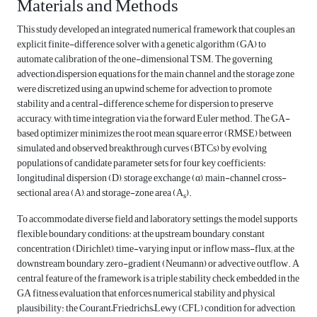
Materials and Methods
This study developed an integrated numerical framework that couples an
explicit finite-difference solver with a genetic algorithm (GA) to
automate calibration of the one-dimensional TSM. The governing
advection–dispersion equations for the main channel and the storage zone
were discretized using an upwind scheme for advection to promote
stability and a central-difference scheme for dispersion to preserve
accuracy, with time integration via the forward Euler method. The GA-
based optimizer minimizes the root mean square error (RMSE) between
simulated and observed breakthrough curves (BTCs) by evolving
populations of candidate parameter sets for four key coefficients:
longitudinal dispersion (D), storage exchange (α), main-channel cross-
sectional area (A), and storage-zone area (A
).
s
To accommodate diverse field and laboratory settings, the model supports
flexible boundary conditions: at the upstream boundary, constant
concentration (Dirichlet), time-varying input, or inflow mass-flux; at the
downstream boundary, zero-gradient (Neumann) or advective outflow. A
central feature of the framework is a triple stability check embedded in the
GA fitness evaluation that enforces numerical stability and physical
plausibility: the Courant–Friedrichs–Lewy (CFL) condition for advection,