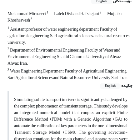
نویسندگان
English
1
2
Mohammad Mirnaseri
Laleh Divband Hafshejani
Mojtaba
3
Khoshravesh
1
Assistant professor of water engineering department, Faculty of
agricultural engineering, Sari agricultural sciences and natural resources
university.
2
Department of Environmental Engineering, Faculty of Water and
Environmental Engineering, Shahid Chamran University of Ahvaz,
Ahvaz, Iran.
3
Water Engineering Department, Faculty of Agricultural Engineering,
Sari Agricultural Sciences and Natural Resources University, Sari. Iran.
چکیده
English
Simulating solute transport in rivers is significantly challenged by
the complex phenomenon of transient storage. This study develops
an integrated numerical model that couples an explicit Finite
Difference Method (FDM) with a Genetic Algorithm (GA) to
automate the calibration of key parameters in the one-dimensional
Transient Storage Model (TSM). The governing advection-
dispersion equations for the main channel and storage zones were