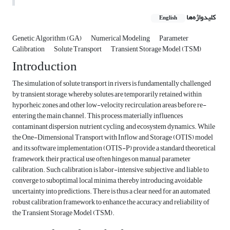
کلیدواژه‌ها
English
Genetic Algorithm (GA)
Numerical Modeling
Parameter
Calibration
Solute Transport
Transient Storage Model (TSM)
Introduction
The simulation of solute transport in rivers is fundamentally challenged
by transient storage, whereby solutes are temporarily retained within
hyporheic zones and other low-velocity recirculation areas before re-
entering the main channel. This process materially influences
contaminant dispersion, nutrient cycling, and ecosystem dynamics. While
the One-Dimensional Transport with Inflow and Storage (OTIS) model
and its software implementation (OTIS-P) provide a standard theoretical
framework, their practical use often hinges on manual parameter
calibration. Such calibration is labor-intensive, subjective, and liable to
converge to suboptimal local minima, thereby introducing avoidable
uncertainty into predictions. There is thus a clear need for an automated,
robust calibration framework to enhance the accuracy and reliability of
the Transient Storage Model (TSM).