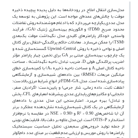
مدل‌سازی انتقال املاح در رودخانه‌ها به دلیل پدیده پیچیده ذخیره
موقت با چالش‌های عمده‌ای مواجه است. این پژوهش به توسعه یک
مدل عددی یکپارچه می‌پردازد که با ادغام هوشمندانه روش تفاضلات
محدود صریح (FDM) و الگوریتم بهینه‌سازی ژنتیک (GA)، فرآیند
واسنجی خودکار پارامترهای کلیدی مدل نگهداشت موقت یک‌بعدی
(TSM) را ممکن می‌سازد. معادلات حاکم پراکندگی-انتقال برای کانال
اصلی و نواحی ذخیره با روش Upwind-Central گسسته‌سازی شده و
یک چارچوب بهینه‌سازی مبتنی بر GA برای تخمین چهار پارامتر مؤثر
(ضریب پراکندگی طولی D، ضریب تبادل ناحیه نگهداشتα ، مساحت
ناحیه کانال اصلی A و مساحت ناحیه ذخیره Aₛ) با کمینه‌سازی خطای
میانگین مربعات (RMSE) بین داده‌های شبیه‌سازی و آزمایشگاهی
پیاده‌سازی شده است. مدل FDM-GA از انواع شرایط مرزی بالادست:
(غلظت ثابت، داده زمانی، شار جرمی) و پایین‌دست: (گرادیان صفر،
جابجایی) و مکانیزم‌های پایداری عددی پیشرفته (معیارهای CFL، پخش
و تبادل) بهره می‌برد. اعتبارسنجی این مدل عددی با داده‌های
آزمایشگاهی در یک کانال شبیه‌سازی‌شده نشان‌دهنده عملکرد برتر
آن (با شاخص‌های R² > 0.90 و (NSE > 0.90 در مقایسه با نرم‌افزار
استاندارد OTIS-P است. این مدل علاوه بر دقت بالا، قابلیت‌های نوینی
از جمله تولید خروجی‌های سه‌بعدی، تحلیل حساسیت سیستماتیک
پارامترها با روش موریس و ارزیابی عدم قطعیت بر مبنای عدد دام‌کولر