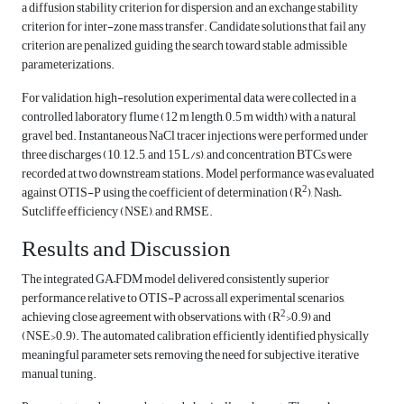
a diffusion stability criterion for dispersion, and an exchange stability
criterion for inter-zone mass transfer. Candidate solutions that fail any
criterion are penalized, guiding the search toward stable, admissible
parameterizations.
For validation, high-resolution experimental data were collected in a
controlled laboratory flume (12 m length, 0.5 m width) with a natural
gravel bed. Instantaneous NaCl tracer injections were performed under
three discharges (10, 12.5, and 15 L/s), and concentration BTCs were
recorded at two downstream stations. Model performance was evaluated
2
against OTIS-P using the coefficient of determination (R
), Nash–
Sutcliffe efficiency (NSE), and RMSE.
Results and Discussion
The integrated GA–FDM model delivered consistently superior
performance relative to OTIS-P across all experimental scenarios,
2
achieving close agreement with observations, with (R
>0.9) and
(NSE>0.9). The automated calibration efficiently identified physically
meaningful parameter sets, removing the need for subjective, iterative
manual tuning.