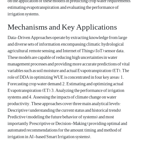
on the application of these models in predicting crop water requirements,
estimating evapotranspiration, and evaluating the performance of
irrigation systems.
Mechanisms and Key Applications
Data-Driven Approaches operate by extracting knowledge from large
and diverse sets of information, encompassing climatic, hydrological,
agricultural, remote sensing, and Internet of Things (IoT) sensor data.
These models are capable of reducing high uncertainties in water
management processes and providing more accurate predictions of vital
variables such as soil moisture and actual Evapotranspiration (ET). The
role of DDA in optimizing WUE is concentrated in four key areas: 1.
Forecasting crop water demand, 2. Estimating and optimizing actual
Evapotranspiration (ET), 3. Analyzing the performance of irrigation
systems, and 4. Assessing the impacts of climate change on water
productivity. These approaches cover three main analytical levels:
Descriptive (understanding the current status and historical trends),
Predictive (modeling the future behavior of systems), and most
importantly, Prescriptive or Decision-Making (providing optimal and
automated recommendations for the amount, timing, and method of
irrigation in AI-based Smart Irrigation systems).