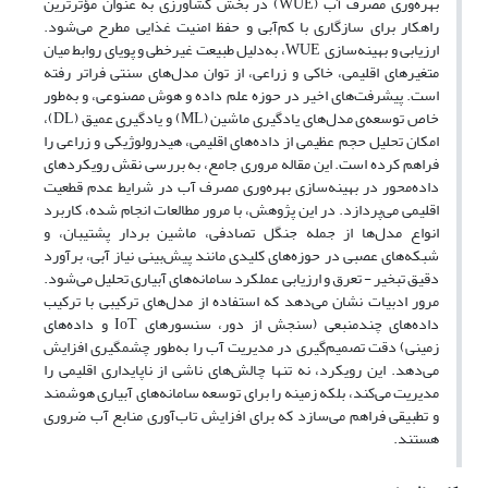
بهره‌وری مصرف آب (WUE) در بخش کشاورزی به عنوان مؤثرترین
راهکار برای سازگاری با کم‌آبی و حفظ امنیت غذایی مطرح می‌شود.
ارزیابی و بهینه‌سازی WUE، به‌دلیل طبیعت غیرخطی و پویای روابط میان
متغیرهای اقلیمی، خاکی و زراعی، از توان مدل‌های سنتی فراتر رفته
است. پیشرفت‌های اخیر در حوزه علم داده و هوش مصنوعی، و به‌طور
خاص توسعه‌ی مدل‌های یادگیری ماشین (ML) و یادگیری عمیق (DL)،
امکان تحلیل حجم عظیمی از داده‌های اقلیمی، هیدرولوژیکی و زراعی را
فراهم کرده است. این مقاله مروری جامع، به بررسی نقش رویکردهای
داده‌محور در بهینه‌سازی بهره‌وری مصرف آب در شرایط عدم قطعیت
اقلیمی می‌پردازد. در این پژوهش، با مرور مطالعات انجام شده، کاربرد
انواع مدل‌ها از جمله جنگل تصادفی، ماشین بردار پشتیبان، و
شبکه‌های عصبی در حوزه‌های کلیدی مانند پیش‌بینی نیاز آبی، برآورد
دقیق تبخیر - تعرق و ارزیابی عملکرد سامانه‌های آبیاری تحلیل می‌­شود.
مرور ادبیات نشان می‌دهد که استفاده از مدل‌های ترکیبی با ترکیب
داده‌های چندمنبعی (سنجش از دور، سنسورهای IoT و داده‌های
زمینی) دقت تصمیم‌گیری در مدیریت آب را به‌طور چشمگیری افزایش
می‌دهد. این رویکرد، نه تنها چالش‌های ناشی از ناپایداری اقلیمی را
مدیریت می‌کند، بلکه زمینه را برای توسعه سامانه‌های آبیاری هوشمند
و تطبیقی فراهم می‌سازد که برای افزایش تاب‌آوری منابع آب ضروری
هستند.