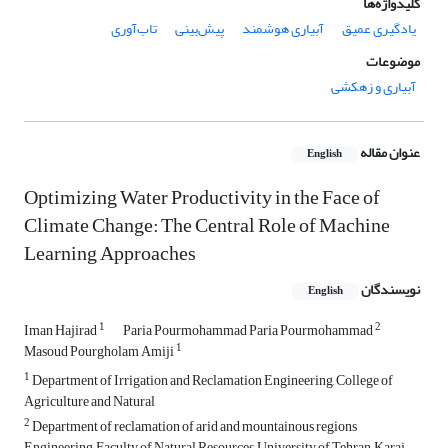
کلیدواژه‌ها
یادگیری عمیق
آبیاری هوشمند
پیش‌بینی
تاب‌آوری
موضوعات
آبیاری و زهکشی
عنوان مقاله
English
Optimizing Water Productivity in the Face of
Climate Change: The Central Role of Machine
Learning Approaches
نویسندگان
English
1
2
Iman Hajirad
Paria Pourmohammad Paria Pourmohammad
1
Masoud Pourgholam Amiji
1
Department of Irrigation and Reclamation Engineering, College of
Agriculture and Natural
2
Department of reclamation of arid and mountainous regions
Engineering, Faculty of Natural Resources, University of Tehran, Karaj,