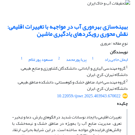
بهینه‌سازی بهره‌وری آب در مواجهه با تغییرات اقلیمی:
نقش محوری رویکردهای یادگیری ماشین
نوع مقاله : مروری
نویسندگان
1
2
1
ایمان حاجی راد
پریا پورمحمد
مسعود پورغلام
1
گروه مهندسی آبیاری و آبادانی، دانشکدگان کشاورزی و منابع طبیعی،
دانشگاه تهران، کرج، ایران.
2
گروه مهندسی احیاء مناطق خشک و کوهستانی، دانشکده مناطق طبیعی،
دانشگاه تهران، کرج، ایران
10.22059/ijswr.2025.403943.670022
چکیده
تغییرات اقلیمی با ایجاد نوسانات شدید در الگوهای بارش، دما و تبخیر-
تعرق، مدیریت منابع آب را به‌ویژه در مناطق خشک و نیمه‌خشک با
چالش‌های فزاینده‌ای مواجه ساخته است. در این شرایط بحرانی، ارتقاء