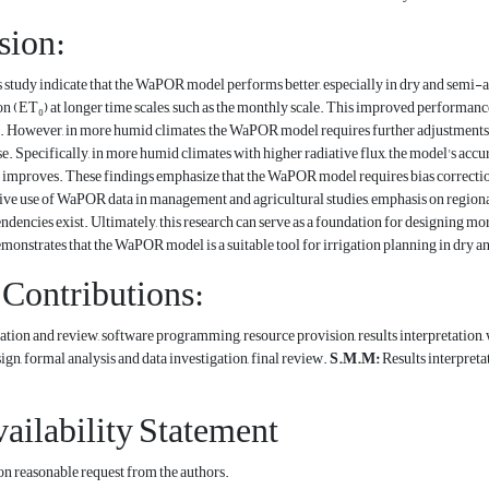
sion:
is study indicate that the WaPOR model performs better, especially in dry and semi-
n (ET₀) at longer time scales, such as the monthly scale. This improved performance
s. However, in more humid climates, the WaPOR model requires further adjustments, 
se. Specifically, in more humid climates with higher radiative flux, the model's accu
 improves. These findings emphasize that the WaPOR model requires bias correction
ctive use of WaPOR data in management and agricultural studies, emphasis on regional
ndencies exist. Ultimately, this research can serve as a foundation for designing mo
monstrates that the WaPOR model is a suitable tool for irrigation planning in dry an
Contributions:
tion and review, software programming, resource provision, results interpretation, 
n, formal analysis and data investigation, final review.
S.M.M:
Results interpreta
ailability Statement
 on reasonable request from the authors.