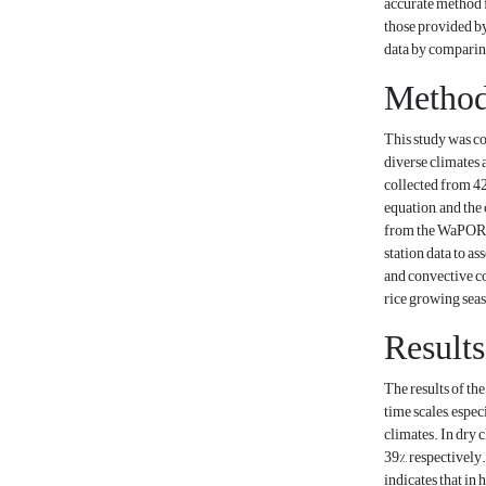
accurate method f
those provided by
data by comparing
Method
This study was co
diverse climates 
collected from 42
equation, and the
from the WaPOR pl
station data to a
and convective c
rice growing seas
Results
The results of th
time scales, espe
climates. In dry 
39%, respectively
indicates that in