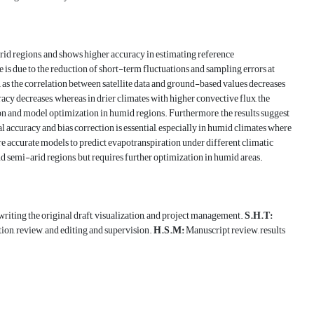
arid regions, and shows higher accuracy in estimating reference
 is due to the reduction of short-term fluctuations and sampling errors at
as the correlation between satellite data and ground-based values decreases
racy decreases, whereas in drier climates with higher convective flux, the
 and model optimization in humid regions. Furthermore, the results suggest
 accuracy and bias correction is essential, especially in humid climates where
re accurate models to predict evapotranspiration under different climatic
d semi-arid regions, but requires further optimization in humid areas.
writing the original draft, visualization, and project management.
S.H.T:
tion, review, and editing and supervision.
H.S.M:
Manuscript review, results