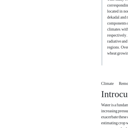
correspondin
located in no
dekadal, and 
components o
climates, wi
respectively.
radiative and
regions. Over
wheat growing
Climate
Remo
Introcu
Water is a fundam
increasing pressur
exacerbate these 
estimating crop 