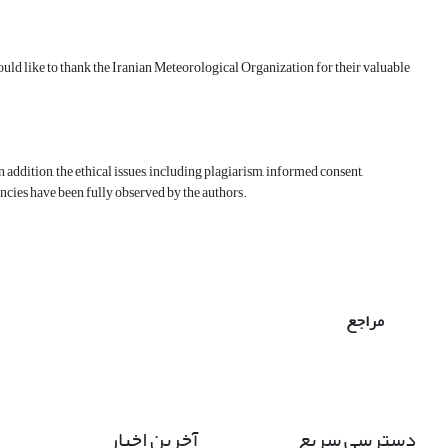
would like to thank the Iranian Meteorological Organization for their valuable
n addition, the ethical issues, including plagiarism, informed consent,
ncies have been fully observed by the authors.
مراجع
دسترسی سریع
آخرین اخبار