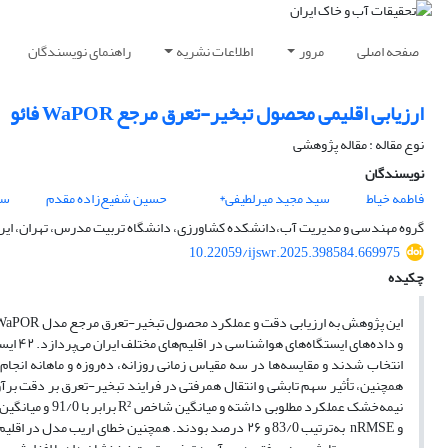
صفحه اصلی
مرور
اطلاعات نشریه
راهنمای نویسندگان
ارزیابی اقلیمی محصول تبخیر-تعرق مرجع WaPOR فائو
نوع مقاله : مقاله پژوهشی
نویسندگان
فاطمه خیاط
سید مجید میرلطیفی*
حسین شفیع‌زاده مقدم
سی
گروه مهندسی و مدیریت آب،دانشکده کشاورزی، دانشگاه تربیت مدرس، تهران، ایرا
10.22059/ijswr.2025.398584.669975
چکیده
و nRMSE به‌ترتیب 83/0 و ۲۶ درصد بودند. همچنین خطای