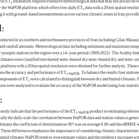
or ET₀ estimation, requires extensive meteorological data that may not always be readi
 the WaPOR platform, which offers free, daily ET₀ data with a 20 km spatial resol
 it with ground-based measurements across various climatic zones in Iran, providin
:
nducted in six northern and northeastern provinces of Iran, including Gilan, Maza
and rainfall amounts. Meteorological data, including minimum and maximum temperat
 synoptic stations in the region over a 14-year period (2009–2022). The Aridity I
 climates were classified into humid, semi-humid, dry semi-humid, dry, and semi-a
atform with a 20 km spatial resolution were obtained for further analysis. These d
ssess the accuracy and performance of ET₀
. To balance the results, four stati
WaPOR
omponents of ET₀ were calculated to distinguish between dry and humid climates. F
ons were analyzed to evaluate the accuracy of the WaPOR model using four statisti
:
e study indicate that the performance of the ET₀
product in estimating referen
WaPOR
cially the daily scale, the correlation between WaPOR data and station values is gener
climates, the coefficient of determination (R²) was on average 0.86, and the nRMSE 
. These differences emphasize the importance of considering climatic characteristic
 humid climates, WaPOR tends to overestimate values, and this tendency increases wit