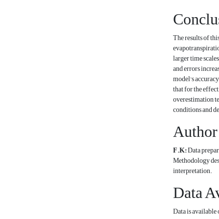
Conclu
The results of th
evapotranspiratio
larger time scale
and errors increa
model's accuracy
that for the effe
overestimation te
conditions and de
Author 
F.K:
Data prepara
Methodology desig
interpretation.
Data Av
Data is available