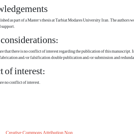
wledgements
lished as part of a Master's thesis at Tarbiat Modares University, Iran. The authors 
d support.
 considerations:
e that there is no conflict of interest regarding the publication of this manuscript. I
fabrication and/or falsification, double publication and/or submission, and redunda
 of interest:
e no conflict of interest.
Creative Commons Attribution Non