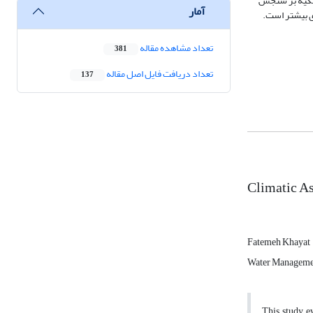
رآورد تبخیر-تعرق نیز نشان داد با افزایش سهم تابشی (ویژه مناطق مرطوب)، دقت مدل کاهش می‌یابد. در مجموع، مدل WaPOR با تکیه بر سنجش
آمار
زی بیشتر است.
تعداد مشاهده مقاله
381
تعداد دریافت فایل اصل مقاله
137
Climatic A
Fatemeh Khayat
Water Management
This study e