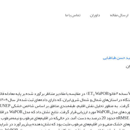
ارسال مقاله
داوران
تماس با ما
د حسن طباطبایی
ن.
این پژوهش به ارزیابی دقت و عملکرد محصول تبخیر-تعرق مرجع مدل WaPOR نسخه ۲ فائو(ET₀ WaPOR) در مقایسه با مقادیر متناظر برآورد ‌شده
همچنین، تأثیر سهم تابشی و انتقال همرفتی در فرا
 اریب مدل در اقلیم‌های خشک منفی و در اقلیم‌های مرطوب مثبت بود که نشان‌دهنده بیش‌برآورد در ش