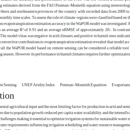
g estimates derived from the FAO Penman-Monteith equation using meteorological 
rthern and northeastern provinces of the country, with recorded data from 2009 to
monthly time scales. To assess the role of climate, regions were classified based on
n evapotranspiration estimation accuracy in the WaPOR model was investigated. 
th an average R² of 0.91 and an average nRMSE of approximately 20%. In contras
 The model's bias was negative in arid climates and positive in humid ones, indicat
 convective contributions to evapotranspiration estimation revealed that model ac
all, the WaPOR model, based on remote sensing, can be considered a reliable tool f
 season. However, its performance in humid climates requires further optimizatio
te Sensing
UNEP Aridity Index
Penman-Monteith Equaition
Evaportans
tion
ental agricultural input and the most limiting factor for production in arid and semi-
e due to population growth, reduced per capita water availability, and the intensifica
challenges, making it essential to optimize irrigation systems for sustainable water
water requirements, influencing irrigation scheduling and water resource manage