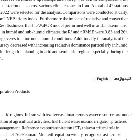
station data across various climate zones in Iran. A total of 42 stations
 2022, were selected for the analysis. Comparisons were conducted at daily,
 the UNEP aridity index. Furthermore, the impact of radiative and convective
Results showed that the WaPOR model performed well in arid and semi-arid
t, in humid and sub-humid climates, the R² and nRMSE were 0.83 and 26%,
ing overestimation under humid conditions. Additionally, the analysis of the
curacy decreased with increasing radiative dominance, particularly in humid
or irrigation planning in arid and semi-arid regions, especially during the
n.
کلیدواژه‌ها
English
piration Products
arid regions. In Iran, with its diverse climatic zones, water resources are under
tion of agricultural activities. Inefficient water use and irrigation practices
 management. Reference evapotranspiration (ET₀) plays a critical role in
ment. The FAO Penman-Monteith equation, widely recognized as the most