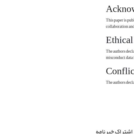
Ackno
This paper is pub
collaboration an
Ethical
The authors declar
misconduct, data 
Conflict
The authors declar
اشتراک خبرنامه