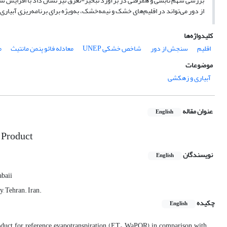
از دور می‌تواند در اقلیم‌های خشک و نیمه‌خشک، به‌ویژه برای برنامه‌ریزی آبیا
کلیدواژه‌ها
اقلیم
سنجش از دور
شاخص خشکی UNEP
معادله فائو پنمن مانتیث
م
موضوعات
آبیاری و زهکشی
عنوان مقاله
English
 Product
نویسندگان
English
abaii
, Tehran. Iran.
چکیده
English
duct for reference evapotranspiration (ET₀ WaPOR) in comparison with