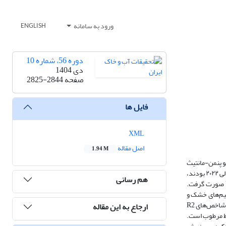
ورود به سامانه
ENGLISH
دوره 56، شماره 10
دی 1404
صفحه
2825-2844
فایل ها
XML
اصل مقاله
1.94 M
 بر پایه معادله فائو پنمن-مانتیث
و داده‌های ایستگاه‌های هواشناسی در اقلیم‌های مختلف ایران می‌پردازد. ۴۲ ایستگاه در استان‌های شمال و شمال شرق ایران، که دارای داده‌های ثبت شده از سال ۲۰۰۹ الی ۲۰۲۲ بودند،
هم رسانی
انتخاب شدند و مقایسه‌ها در سه مقیاس زمانی روزانه، ده‌روزه و ماهانه انجام گرفت. به ‌منظور تحلیل نقش اقلیم، طبقه‌بندی مناطق بر اساس شاخص خشکی UNEP صورت گرفت.
یند تبخیر-تعرق بر دقت برآوردهای مدل WaPOR مورد ارزیابی قرار گرفت. نتایج نشان داد که مدل WaPOR در اقلیم‌های خشک و
نیمه‌خشک عملکرد مطلوبی داشته و میانگین شاخص R² برابر با 91/0 و میانگین nRMSE حدود 20 درصد به دست آمد، در حالی‌که در اقلیم‌های مرطوب و نیمه‌مرطوب شاخص‌های R2
ارجاع به این مقاله
رایط مرطوب است.