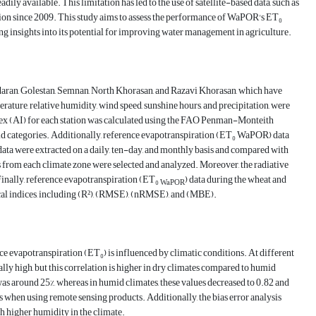
ly available. This limitation has led to the use of satellite-based data, such as
ution since 2009. This study aims to assess the performance of WaPOR's ET₀
g insights into its potential for improving water management in agriculture.
ndaran, Golestan, Semnan, North Khorasan, and Razavi Khorasan, which have
ure, relative humidity, wind speed, sunshine hours, and precipitation, were
ndex (AI) for each station was calculated using the FAO Penman-Monteith
rid categories. Additionally, reference evapotranspiration (ET₀ WaPOR) data
ata were extracted on a daily, ten-day, and monthly basis and compared with
ons from each climate zone were selected and analyzed. Moreover, the radiative
inally, reference evapotranspiration (ET₀
) data during the wheat and
WaPOR
cal indices, including (R²), (RMSE), (nRMSE), and (MBE).
ce evapotranspiration (ET₀) is influenced by climatic conditions. At different
ally high, but this correlation is higher in dry climates compared to humid
was around 25%, whereas in humid climates, these values decreased to 0.82 and
s when using remote sensing products. Additionally, the bias error analysis
h higher humidity in the climate.