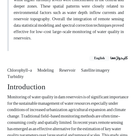
deeper zones. These spatial patterns were closely related to
environmental factors such as water depth, inflow currents, and
reservoir topography. Overall, the integration of remote sensing
data, statistical modeling, and spectral correction techniques proved
effective for low-cost, large-scale monitoring of water quality in
reservoirs.
کلیدواژه‌ها
English
Chlorophyll-a
Modeling
Reservoir
Satellite imagery
Turbidity
Introduction
Monitoring of water quality in dam reservoirs is of significant importance
for the sustainable management of water resources, especially under
conditions of increased urbanization, agricultural expansion, and climate
change. Traditional field-based monitoring methods are often time-
consuming, costly, and spatially limited. In recent years, remote sensing
has emerged as an effective alternative for the estimation of key water
quality parameters over large spatial and temporal scales. This study aims