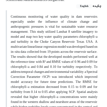
چکیده
English
Continuous monitoring of water quality in dam reservoirs,
especially under the influence of climate change and
anthropogenic pressures, is vital for sustainable water resource
management. This study utilized Landsat 8 satellite imagery to
model and map two key water quality parameters chlorophyll-a
and turbidity in the Choke Canyon Reservoir, Texas, USA. A
multivariate linearlinear regression model was developed based on
in-situ data collected from 19 points across the reservoir surface.
The results showed that the developed models performed well at
the reference time, with R² and RMSE values of 0.96 and 0.09 for
chlorophyll-a, and 0.84 and 0.10 for turbidity, respectively. To
address temporal changes and environmental variability, a Spectral
Correction Parameter (SCP) was introduced, which improved
model accuracy for future time predictions. The RMSE for
chlorophyll-a estimation decreased from 0.15 to 0.09, and for
turbidity from 0.14 to 0.05 after applying SCP. Spatial analysis
revealed that higher chlorophyll-a concentrations were mainly
found in the western, shallow, and nearshore areas of the reservoir,
while higher turbidity levels were concentrated in the central and