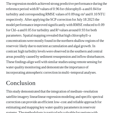
The regression models achieved strong predictive performance during the
reference period, with R² values of 0.96 for chlorophyll-a and 0.84 for
turbidity, and corresponding RMSE values of 0.09 mg/m³ and 0.10 NTU,
respectively. After applying the SCP correction for July 18, 2023, the
model performance improved significantly, with RMSE reduced to 0.09
for Chl-a and 0.05 for turbidity, and R² values around 0.93 for both
parameters. Spatial mapping revealed that high chlorophyll-a
concentrations were mostly found in the northern shallow regions of the
reservoir, likely due to nutrient accumulation and algal growth. In
contrast, high turbidity levels were observed in the southern and central
areas, possibly caused by sediment resuspension and inflow disturbances.
These findings align well with similar studies using remote sensing for
water quality monitoring and demonstrate the importance of
incorporating atmospheric correction in multi-temporal analyses.
Conclusion
This study demonstrated that the integration of medium-resolution
satellite imagery, linearlinear regression modeling, and specific spectral
correction can provide an efficient, low-cost, and reliable approach for
estimating and mapping key water quality parameters in reservoir
systems. The methodology is particularly valuable for regions with