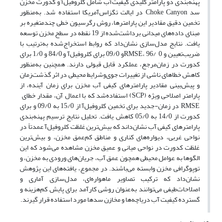
پهنه‌بندی دو پارامتر کلیدی کیفیت‌آب شامل کلروفیل‌آ و کدورت مخزن
سد Choke Canyon در ایالت تگزاس‌آمریکا استفاده شد. به‌منظور
تخمین دقیق مقادیر این پارامترها، روش رگرسیون خطی چندمتغیره بر
مبنای داده‌های میدانی برداشت‌شده از 19 نقطه در سطح مخزن توسعه
یافت. نتایج مدل‌سازی نشان‌داد که روابط استخراج‌شده به‌ترتیب با
ضریب‌تعیین و RMSE، 96/ 0و 09/0 برای کلروفیل‌آ و 84/0 و 1/0 برای
کدورت در زمان‌مرجع، عملکرد قابل قبولی دارند. همچنین به‌منظور
کاهش خطاهای ناشی از تغییرات جوی‌و‌شرایط محیطی در اثر گذشت‌زمان
و پیش‌بینی مقادیر پارامترهای کیفی آب مخزن برای زمان آینده، از
پارامتر اصلاحی ویژه (SCP) استفاده‌شد که با اعمال آن، مقدار خطای
RMSE در زمان-جدید برای تخمین کلروفیل‌آ از 15/0 به 09/0 و برای
کدورت از 14/0 به 05/0 کاهش یافت. تحلیل نتایج ترسیم پهنه‌بندی
پارامترهای کیفی آب نشان‌داند که بیش‌ترین غلظت کلروفیل‌آ عمدتاً در
نواحی غربی، دیواره‌های کناری و مناطق کم‌عمق مخزن، و بیش‌ترین
غلظت کدورت در نواحی میانی و عمیق مخزن مشاهده می‌شود که این
الگوها به عوامل محیطی همچون عمق آب، جریان‌های ورودی به مخزن، و
توپوگرافی مخزن وابسته می‌باشند. در مجموع، یافته‌های این پژوهش
نشان‌داد که ترکیب تصاویر ماهواره‌ای، مدل‌سازی آماری و
اصلاحات‌طیفی می‌توانند به‌عنوان روشی کارآمد برای پایش کم‌هزینه و
گسترده کیفیت آب دریاچه‌ها و مخازن سدها مورد استفاده قرار گیرند.