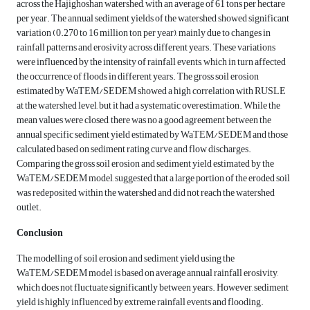
across the Hajighoshan watershed, with an average of 61 tons per hectare
per year. The annual sediment yields of the watershed showed significant
variation (0.270 to 16 million ton per year), mainly due to changes in
rainfall patterns and erosivity across different years. These variations
were influenced by the intensity of rainfall events, which in turn affected
the occurrence of floods in different years. The gross soil erosion
estimated by WaTEM/SEDEM showed a high correlation with RUSLE
at the watershed level, but it had a systematic overestimation. While the
mean values were closed, there was no a good agreement between the
annual specific sediment yield estimated by WaTEM/SEDEM and those
calculated based on sediment rating curve and flow discharges.
Comparing the gross soil erosion and sediment yield estimated by the
WaTEM/SEDEM model, suggested that a large portion of the eroded soil
was redeposited within the watershed and did not reach the watershed
outlet.
Conclusion
The modelling of soil erosion and sediment yield using the
WaTEM/SEDEM model is based on average annual rainfall erosivity,
which does not fluctuate significantly between years. However, sediment
yield is highly influenced by extreme rainfall events and flooding.