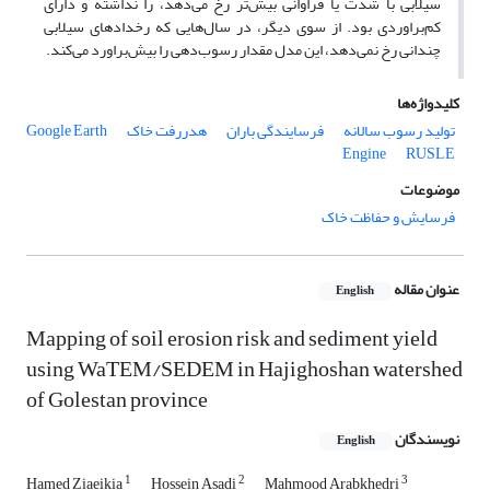
سیلابی با شدت یا فراوانی بیش‌تر رخ می‌دهد، را نداشته و دارای
کم‌براوردی بود. از سوی دیگر، در سال‌هایی که رخداد‌های سیلابی
چندانی رخ نمی‌دهد، این مدل مقدار رسوب‌دهی را بیش‌براورد می‌کند.
کلیدواژه‌ها
تولید رسوب‌ سالانه
فرسایندگی باران
هدررفت خاک
Google Earth
Engine
RUSLE
موضوعات
فرسایش و حفاظت خاک
عنوان مقاله
English
Mapping of soil erosion risk and sediment yield
using WaTEM/SEDEM in Hajighoshan watershed
of Golestan province
نویسندگان
English
1
2
3
Hamed Ziaeikia
Hossein Asadi
Mahmood Arabkhedri