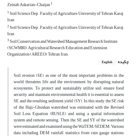
1
Zeinab Askarian-Chaijan
1
Soil Science Dep., Faculty of Agriculture, University of Tehran, Karaj,
Iran
2
Soil Science Dep., Faculty of Agriculture, University of Tehran, Karaj,
Iran
3
Soil Conservation and Watershed Management Research Institute
(SCWMRI), Agricultural Research, Education and Extension
Organization (AREEO), Tehran, Iran.
چکیده
English
Soil erosion (SE), as one of the most important problems in the
world, threatens life and the environment by disrupting natural
ecosystems. To protect and sustainably utilize soil, ensure food
security, and maintain environmental health, it is essential to assess
SE and the resulting sediment yield (SY). In this study, the SE risk
of the Haji-Ghoshan watershed was estimated with the Revised
Soil Loss Equation (RUSLE) and using a spatial information
system and remote sensing. Then, the SE and SY of the watershed
were estimated and examined using the WaTEM/SEDEM. Various
data including DEM, rainfall statistics from rain gauge stations,