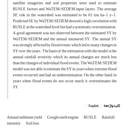
satellite imageries, and soil properties were used to estimate
RUSLE factors and WaTEM/SEDEM input layers. The average
SE risk in the watershed was estimated to be 61 ton ha-1 y-1.
Predicted SE by WaTEM/SEDEM showed a high correlation with
RUSLE at the watershed level, but had a systematic overestimation.
A good agreement was not observed between the estimated SY by
WaTEM/SEDEM and the annual measured SY. The annual SY
was strongly affected by flood events, which led to many changes in
SY over the years. The basis of the estimation with the model is the
annual rainfall erosivity, which its annual changes are much less
than the changes of individual flood events. The WaTEM/SEDEM
model was not able to estimate the SY in years when extreme flood
events occurred, and had an underestimation. On the other hand, in
years when flood events do not occur much, it overestimates the
SY.
کلیدواژه‌ها
English
Annual sediment yield
Google earth engine
RUSLE
Rainfall
intensity
Soil loss