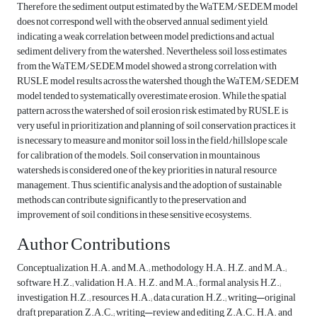
Therefore, the sediment output estimated by the WaTEM/SEDEM model
does not correspond well with the observed annual sediment yield,
indicating a weak correlation between model predictions and actual
sediment delivery from the watershed. Nevertheless, soil loss estimates
from the WaTEM/SEDEM model showed a strong correlation with
RUSLE model results across the watershed, though the WaTEM/SEDEM
model tended to systematically overestimate erosion. While the spatial
pattern across the watershed of soil erosion risk estimated by RUSLE is
very useful in prioritization and planning of soil conservation practices, it
is necessary to measure and monitor soil loss in the field/hillslope scale
for calibration of the models. Soil conservation in mountainous
watersheds is considered one of the key priorities in natural resource
management. Thus, scientific analysis and the adoption of sustainable
methods can contribute significantly to the preservation and
improvement of soil conditions in these sensitive ecosystems.
Author Contributions
Conceptualization, H.A. and M.A.; methodology, H.A., H.Z. and M.A.;
software, H.Z.; validation, H.A., H.Z. and M.A.; formal analysis, H.Z.;
investigation, H.Z.; resources, H.A.; data curation, H.Z.; writing—original
draft preparation, Z.A.C.; writing—review and editing, Z.A.C., H.A. and