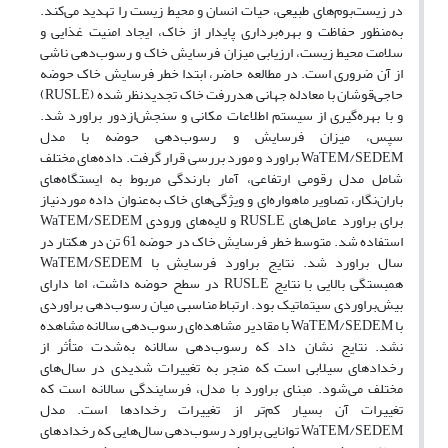
در زیست‌بوم‌های طبیعی، حیات انسان و محیط زیست را تهدید می‌کند.
به‌منظور حفاظت و بهره‌برداری پایدار از خاک، ایجاد امنیت غذایی و
سلامت محیط زیست، ارزیابی میزان فرسایش خاک و رسوب‌دهی ناشی
از آن ضروری است. در مطالعه حاضر، ابتدا خطر فرسایش خاک حوضه
حاجی‌قوشان با معادله جهانی هدر‌رفت خاک تجدیدنظر شده (RUSLE)
و با بهره‌گیری از سیستم اطلاعات مکانی و سنجش‌ازدور براورد شد.
سپس، میزان فرسایش و رسوب‌دهی حوضه با مدل
WaTEM/SEDEM براورد و مورد بررسی قرار گرفت. داده‌های مختلف
شامل مدل رقومی ارتفاعی، آمار بارندگی مربوط به ایستگاه‌های
باران‌نگار، تصاویر ماهواره‌ای و ویژگی‌های خاک به‌عنوان داده موردنیاز
برای براورد عامل‌های RUSLE و لایه‌های ورودی WaTEM/SEDEM
استفاده شد. متوسط خطر فرسایش خاک در حوضه 61 تن در هکتار در
سال براورد شد. نتایج براورد فرسایش با WaTEM/SEDEM
همبستگی بالایی با نتایج RUSLE در سطح حوضه داشت، اما دارای
بیش‌براوردی سیتماتیک بود. ارتباط مناسبی میان رسوب‌دهی براوردی
با WaTEM/SEDEM با مقادیر مشاهده‌ای رسوب‌دهی سالانه مشاهده
نشد. نتایج نشان داد که رسوب‌دهی‌ سالانه به‌شدت متأثر از
رخدادهای سیلابی است که منجر به تغییرات شدیدی در سال‌های
مختلف می‌شود. مبنای براورد با مدل، فرسایندگی سالانه است که
تغییرات آن بسیار کم‌تر از تغییرات رخداد‌ها است. مدل
WaTEM/SEDEM توانایی براورد رسوب‌دهی سال‌هایی که رخدادهای