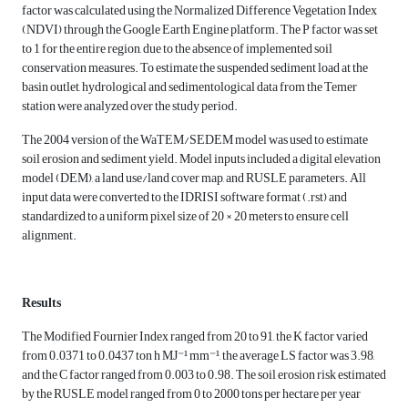
factor was calculated using the Normalized Difference Vegetation Index
(NDVI) through the Google Earth Engine platform. The P factor was set
to 1 for the entire region, due to the absence of implemented soil
conservation measures. To estimate the suspended sediment load at the
basin outlet, hydrological and sedimentological data from the Temer
station were analyzed over the study period.
The 2004 version of the WaTEM/SEDEM model was used to estimate
soil erosion and sediment yield. Model inputs included a digital elevation
model (DEM), a land use/land cover map, and RUSLE parameters. All
input data were converted to the IDRISI software format (.rst) and
standardized to a uniform pixel size of 20 × 20 meters to ensure cell
alignment.
Results
The Modified Fournier Index ranged from 20 to 91, the K factor varied
from 0.0371 to 0.0437 ton h MJ⁻¹ mm⁻¹, the average LS factor was 3.98,
and the C factor ranged from 0.003 to 0.98. The soil erosion risk estimated
by the RUSLE model ranged from 0 to 2000 tons per hectare per year