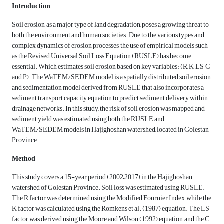
Introduction
Soil erosion, as a major type of land degradation, poses a growing threat to
both the environment and human societies. Due to the various types and
complex dynamics of erosion processes, the use of empirical models such
as the Revised Universal Soil Loss Equation (RUSLE) has become
essential. Which estimates soil erosion based on key variables: (R, K, LS, C
and P). The WaTEM/SEDEM model is a spatially distributed soil erosion
and sedimentation model derived from RUSLE that also incorporates a
sediment transport capacity equation to predict sediment delivery within
drainage networks. In this study, the risk of soil erosion was mapped and
sediment yield was estimated using both the RUSLE and
WaTEM/SEDEM models in Hajighoshan watershed, located in Golestan
Province.
Method
This study covers a 15-year period (2002–2017) in the Hajighoshan
watershed of Golestan Province. Soil loss was estimated using RUSLE.
The R factor was determined using the Modified Fournier Index, while the
K factor was calculated using the Romkens et al. (1987) equation. The LS
factor was derived using the Moore and Wilson (1992) equation, and the C