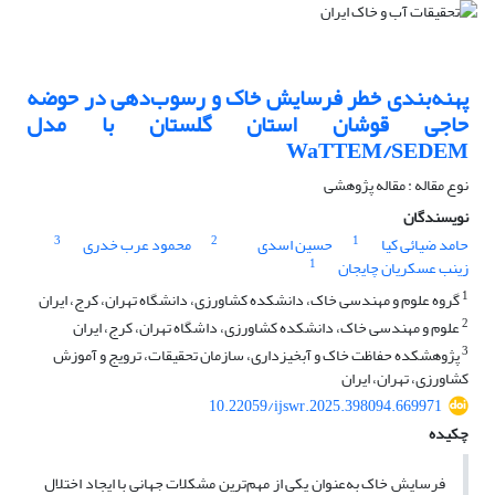
پهنه‌بندی خطر فرسایش خاک و رسوب‌دهی در حوضه
حاجی قوشان استان گلستان با مدل
WaTTEM/SEDEM
نوع مقاله : مقاله پژوهشی
نویسندگان
3
2
1
حامد ضیائی کیا
حسین اسدی
محمود عرب خدری
1
زینب عسکریان چایجان
1
گروه علوم و مهندسی خاک، دانشکده کشاورزی، دانشگاه تهران، کرج، ایران
2
علوم و مهندسی خاک، دانشکده کشاورزی، داشگاه تهران، کرج، ایران
3
پژوهشکده حفاظت خاک و آبخیزداری، سازمان تحقیقات، ترویج و آموزش
کشاورزی، تهران، ایران
10.22059/ijswr.2025.398094.669971
چکیده
فرسایش خاک به‌عنوان یکی از مهم‌ترین مشکلات جهانی با ایجاد اختلال