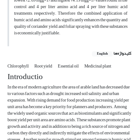
lowest (2.69 mgg-1) and highest (4.19 mgg-1) values found in the
control and 4 per liter amino acid and 4 per liter humic acid
treatments, respectively. Therefore, the combined application of
humic acid and amino acids significantly enhances the quantity and
quality of coriander yield, and foliar spraying with these substances
is economically justifiable.
کلیدواژه‌ها
English
Chlorophyll
Root yield
Essential oil
Medicinal plant
Introductio
In the era of modern agriculture, the area of arable land has decreased due
to various factors such as drought, increased soil salinity, and urban
expansion. With rising demand for food production, increasing yield per
unit area has become a key priority for planners and producers. Among
the widely used organic sources that act as biostimulants and significantly
boost yield per unit area are amino acids. These substances promote plant
growth and activity, and in addition to being a rich source of nitrogen and
carbon, they directly and indirectly mitigate the effects of environmental
stresses . Another popular growth stimulant among farmers is humic acid.