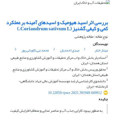
بررسی اثر اسید هیومیک و اسیدهای آمینه بر عملکرد
کمی و کیفی گشنیز (Coriandrum sativum L.)
نوع مقاله : مقاله پژوهشی
نویسندگان
3
2
1
مهناز ختار
مهدی احمدیان
محمد نبی کاویانی پور
1
استادیار بخش خاک و اب مرکز تحقیقات و آموزش کشاورزی و منابع طبیعی
استان همدان- ایران
2
محقق ورییس بخش خاک و آب مرکز تحقیقات و آموزش کشاورزی و منابع
طبیعی استان همدان- ایران
3
دانشجوی کارشناسی ارشد موسسه آموزش عالی جهاد دانشگاهی-
کرمانشاه- ایران
10.22059/ijswr.2025.391949.669912
چکیده
به منظور بهبود کارایی جذب آب و عناصر غذایی و متعاقبا افزایش کیفیت