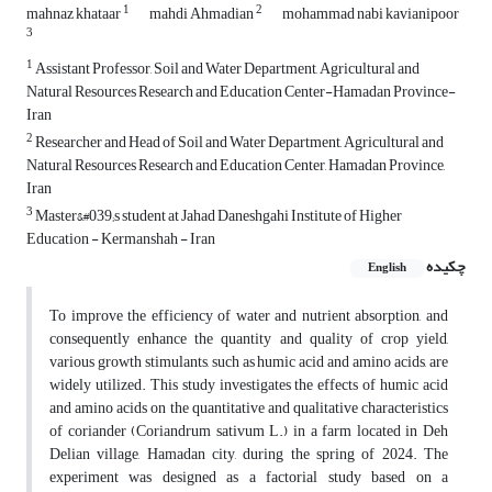
1
2
mahnaz khataar
mahdi Ahmadian
mohammad nabi kavianipoor
3
1
Assistant Professor, Soil and Water Department, Agricultural and
Natural Resources Research and Education Center-Hamadan Province-
Iran
2
Researcher and Head of Soil and Water Department, Agricultural and
Natural Resources Research and Education Center, Hamadan Province,
Iran
3
Master&#039;s student at Jahad Daneshgahi Institute of Higher
Education - Kermanshah - Iran
چکیده
English
To improve the efficiency of water and nutrient absorption, and
consequently enhance the quantity and quality of crop yield,
various growth stimulants, such as humic acid and amino acids, are
widely utilized. This study investigates the effects of humic acid
and amino acids on the quantitative and qualitative characteristics
of coriander (Coriandrum sativum L.) in a farm located in Deh
Delian village, Hamadan city, during the spring of 2024. The
experiment was designed as a factorial study based on a