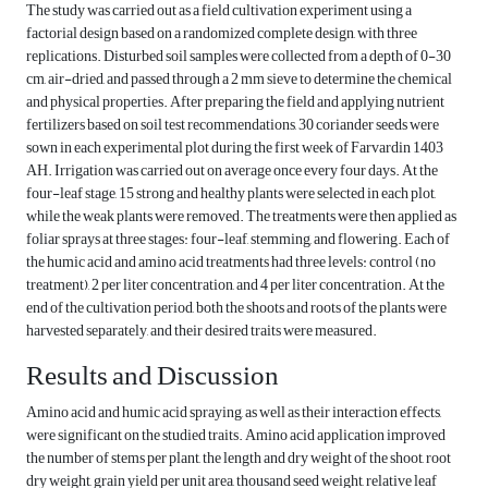
The study was carried out as a field cultivation experiment using a
factorial design based on a randomized complete design, with three
replications. Disturbed soil samples were collected from a depth of 0-30
cm, air-dried, and passed through a 2 mm sieve to determine the chemical
and physical properties. After preparing the field and applying nutrient
fertilizers based on soil test recommendations, 30 coriander seeds were
sown in each experimental plot during the first week of Farvardin 1403
AH. Irrigation was carried out on average once every four days. At the
four-leaf stage, 15 strong and healthy plants were selected in each plot,
while the weak plants were removed. The treatments were then applied as
foliar sprays at three stages: four-leaf, stemming, and flowering. Each of
the humic acid and amino acid treatments had three levels: control (no
treatment), 2 per liter concentration, and 4 per liter concentration. At the
end of the cultivation period, both the shoots and roots of the plants were
harvested separately, and their desired traits were measured.
Results and Discussion
Amino acid and humic acid spraying, as well as their interaction effects,
were significant on the studied traits. Amino acid application improved
the number of stems per plant, the length and dry weight of the shoot, root
dry weight, grain yield per unit area, thousand seed weight, relative leaf