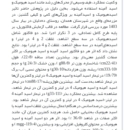
و کمیت عملکرد، طیف وسیعی از محرک‌های رشد مانند اسید هیومیک و
اسید آمینه استفاده می‌شود. به‌این دلیل در پژوهش حاضر تاثیر
اسیدهیومیک و اسیدآمینه بر ویژگی‌های کمی و کیفی گشنیز، در
مزرعه‌ای واقع در شهرستان همدان، روستای ده‌دلیان در بهار سال
1403 مورد بررسی قرار گرفت. مطالعه در قالب آزمایش فاکتوریل، بر
پایه طرح کامل تصادفی، در 3 تکرار اجرا شد. دو فاکتور شامل
اسیدهیومیک در سه سطح (شاهد، غلظت 2 و 4 در لیتر) و
اسیدهای‌آمینه در سه سطح (شاهد، غلظت 2 و 4 در لیتر) بود. نتایج
نشان داد که اثر هر دو فاکتور اسید آمینه و اسید هیومیک بر اکثر
صفات گشنیز معنی‌دار بود. بیشترین تعداد ساقه (22/8)، طول
(cm22/41) شاخساره، وزن تر (g88/8 )، وزن خشک (g 24/3) و حجم
(cm333/10) ریشه، وزن هزاردانه(g30/10) و محتوای نسبی آب برگ
(19/79) در تیمار اسید آمینه و اسید هیومیک 4 در لیتر و کمترین آن‌ها
در تیمار شاهد به‌دست آمد. بیشترین طول‌ریشه (cm88/17) در تیمار
اسید آمینه و اسید هیومیک 4 در لیتر و کمترین آن در تیمار شاهد،
مشاهده شد. بیشترین عملکرد بذر (g33/111) در تیمار اسید آمینه 4
در لیتر-اسید هیومیک 4 در لیتر و کمترین آن در تیمار شاهد بود.
بیشترین درصد‌اسانس در هنگام اعمال بیشترین غلظت اسید آمینه یا
اسید هیومیک به‌تنهایی حاصل شد، هرچند کمترین میزان آن، مانند
اکثر صفات در شاهد (36/0 %) بود. اثر هر دو اسید آمینه و اسید
هیومیک بر محتوای کلروفیل، افزایشی بود و بیشترین (mgg-119/4 ) و