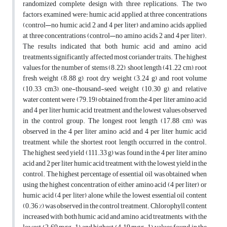
randomized complete design with three replications. The two
factors examined were: humic acid applied at three concentrations
(control—no humic acid, 2 and 4 per liter) and amino acids applied
at three concentrations (control—no amino acids, 2 and 4 per liter).
The results indicated that both humic acid and amino acid
treatments significantly affected most coriander traits. The highest
values for the number of stems (8.22), shoot length (41.22 cm), root
fresh weight (8.88 g), root dry weight (3.24 g) and root volume
(10.33 cm3), one-thousand-seed weight (10.30 g), and relative
water content were (79.19) obtained from the 4 per liter amino acid
and 4 per liter humic acid treatment, and the lowest values observed
in the control group. The longest root length (17.88 cm) was
observed in the 4 per liter amino acid and 4 per liter humic acid
treatment, while the shortest root length occurred in the control.
The highest seed yield (111.33 g) was found in the 4 per liter amino
acid and 2 per liter humic acid treatment, with the lowest yield in the
control. The highest percentage of essential oil was obtained when
using the highest concentration of either amino acid (4 per liter) or
humic acid (4 per liter) alone, while the lowest essential oil content
(0.36 %) was observed in the control treatment. Chlorophyll content
increased with both humic acid and amino acid treatments, with the