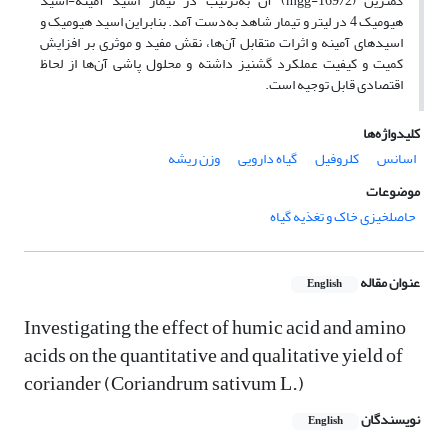
کمترین (mgg-169/2) آن به‌ترتیب در تیمار اسید آمینه-اسید
هیومیک 4 در لیتر و تیمار شاهد به‌دست آمد. بنابراین اسید هیومیک و
اسیدهای آمینه و اثرات متقابل آن‌ها، نقش مفید و موثری بر افزایش
کمیت و کیفیت عملکرد گشنیز داشته و محلول پاشی آن‌ها از لحاظ
اقتصادی قابل توجیه است.
کلیدواژه‌ها
اسانس
کلروفیل
گیاه دارویی
وزن ریشه
موضوعات
حاصلخیزی خاک و تغذیه گیاه
عنوان مقاله
English
Investigating the effect of humic acid and amino
acids on the quantitative and qualitative yield of
coriander (Coriandrum sativum L.)
نویسندگان
English