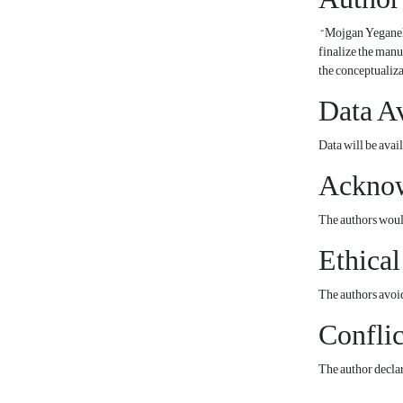
“Mojgan Yeganeh: 
finalize the manu
the conceptualizat
Data Av
Data will be avai
Ackno
The authors would 
Ethical
The authors avoid
Conflic
The author declare