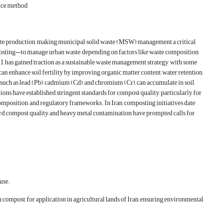
nce method
n waste production, making municipal solid waste (MSW) management a critical
posting—to manage urban waste, depending on factors like waste composition,
, has gained traction as a sustainable waste management strategy, with some
 enhance soil fertility by improving organic matter content, water retention,
, such as lead (Pb), cadmium (Cd), and chromium (Cr), can accumulate in soil,
ons have established stringent standards for compost quality, particularly for
composition, and regulatory frameworks. In Iran, composting initiatives date
dard compost quality and heavy metal contamination have prompted calls for
 use.
compost, for application in agricultural lands of Iran, ensuring environmental