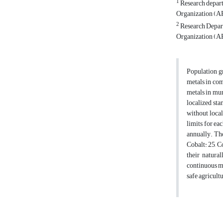
1
Research depart
Organization (AR
2
Research Depart
Organization (AR
Population g
metals in com
metals in mun
localized sta
without local
limits for ea
annually. Th
Cobalt: 25, C
their natura
continuous mo
safe agricult