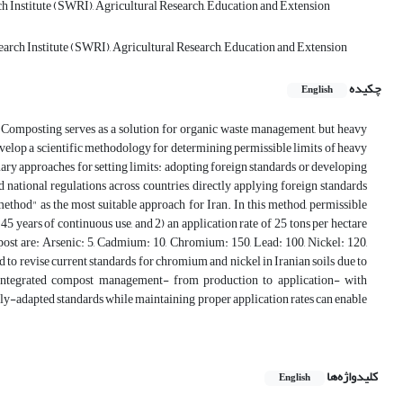
ch Institute (SWRI), Agricultural Research, Education and Extension
earch Institute (SWRI), Agricultural Research, Education and Extension
چکیده
English
. Composting serves as a solution for organic waste management, but heavy
elop a scientific methodology for determining permissible limits of heavy
mary approaches for setting limits: adopting foreign standards or developing
 national regulations across countries, directly applying foreign standards
method" as the most suitable approach for Iran. In this method, permissible
5 years of continuous use, and 2) an application rate of 25 tons per hectare
ost are: Arsenic: 5, Cadmium: 10, Chromium: 150, Lead: 100, Nickel: 120,
 to revise current standards for chromium and nickel in Iranian soils due to
 integrated compost management- from production to application- with
ly-adapted standards while maintaining proper application rates can enable
کلیدواژه‌ها
English