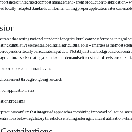
mportance of integrated compost management - from production to application - w
ed, locally-adapted standards while maintaining proper application rates can enable
sion
strates that setting national standards for agricultural compost forms an integra
ating cumulative elemental loading in agricultural soils - emerges as the most scien
ion depends critically on accurate input data. Notably, natural background concentr
 agricultural soils, creating a paradox that demands either standard revision or expli
on to reduce contaminant levels
 refinement through ongoing research
t of application rates
cation programs
st practices confirm that integrated approaches combining improved collection sys
ntrations below regulatory thresholds, enabling safer agricultural utilization while
 Contributions