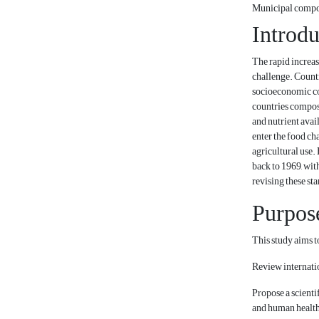
Municipal comp
Introdu
The rapid increas
challenge. Count
socioeconomic con
countries compost
and nutrient avai
enter the food ch
agricultural use.
back to 1969, wit
revising these st
Purpos
This study aims t
Review internatio
Propose a scienti
and human health