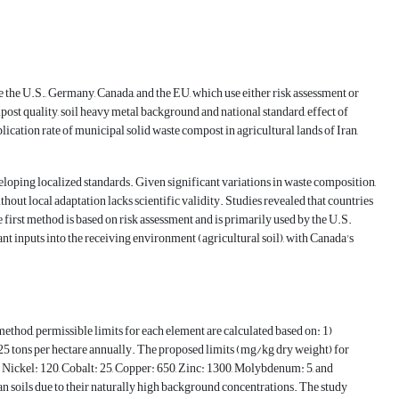
e the U.S., Germany, Canada, and the EU, which use either risk assessment or
ost quality, soil heavy metal background and national standard, effect of
cation rate of municipal solid waste compost in agricultural lands of Iran,
eloping localized standards. Given significant variations in waste composition,
hout local adaptation lacks scientific validity. Studies revealed that countries
irst method is based on risk assessment and is primarily used by the U.S.
 inputs into the receiving environment (agricultural soil), with Canada's
ethod, permissible limits for each element are calculated based on: 1)
 25 tons per hectare annually. The proposed limits (mg/kg dry weight) for
Nickel: 120, Cobalt: 25, Copper: 650, Zinc: 1300, Molybdenum: 5, and
an soils due to their naturally high background concentrations. The study