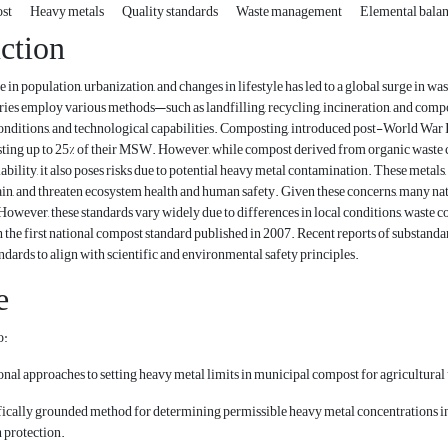
ost
Heavy metals
Quality standards
Waste management
Elemental bala
ction
e in population, urbanization, and changes in lifestyle has led to a global surge i
ries employ various methods—such as landfilling, recycling, incineration, and com
ditions, and technological capabilities. Composting, introduced post-World War II
ing up to 25% of their MSW. However, while compost derived from organic waste can
lability, it also poses risks due to potential heavy metal contamination. These metals
ain, and threaten ecosystem health and human safety. Given these concerns, many nati
 However, these standards vary widely due to differences in local conditions, waste 
h the first national compost standard published in 2007. Recent reports of substan
andards to align with scientific and environmental safety principles.
e
o:
nal approaches to setting heavy metal limits in municipal compost for agricultural
fically grounded method for determining permissible heavy metal concentrations in 
 protection.