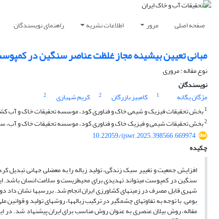
صفحه اصلی
مرور
اطلاعات نشریه
راهنمای نویسندگان
مبانی تعیین بیشینه مجاز غلظت عناصر سنگین در کمپوست
نوع مقاله : مروری
نویسندگان
2
2
1
مژگان یگانه
کامبیز بازرگان
کریم شهبازی
1
بخش تحقیقات فیزیک و شیمی خاک و فناوری کود، موسسه تحقیقات خاک و آب کشور
2
بخش تحقیقات شیمی و فیزیک خاک و فناوری کود، موسسه تحقیقات خاک و آب، سازم
10.22059/ijswr.2025.398566.669974
چکیده
افزایش جمعیت و تغییر سبک زندگی، تولید زباله را به معضلی جهانی تبدیل ک
سنگین در کمپوست می­تواند تهدیدی برای محیط­زیست و سلامت انسان باشد. ا
شهری قابل مصرف در زمین­های کشاورزی ایران انجام شد. بررسی­ها نشان داد دو
بومی. با توجه به تفاوت­های چشمگیر در ترکیب زباله­ها، روشهای تولید و قوانین