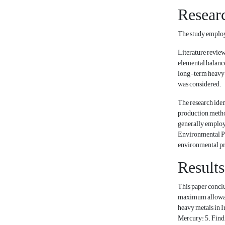
Resear
The study employ
Literature review
elemental balance
long-term heavy m
was considered.
The research iden
production method
generally employ 
Environmental Pro
environmental pro
Results
This paper conclu
maximum allowable
heavy metals in I
Mercury: 5. Findi