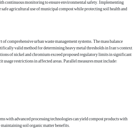
ith continuous monitoring to ensure environmental safety. Implementing
 safe agricultural use of municipal compost while protecting soil health and
l part of comprehensive urban waste management systems. The mass balance
tifically valid method for determining heavy metal thresholds in Iran's context,
ations of nickel and chromium exceed proposed regulatory limits in significant
cit usage restrictions in affected areas. Parallel measures must include:
tems with advanced processing technologies can yield compost products with
 maintaining soil organic matter benefits.