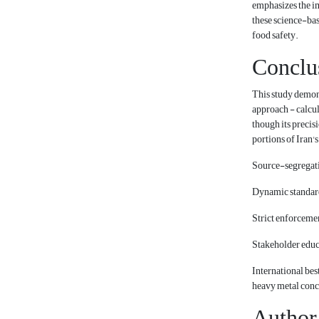
emphasizes the i
these science-bas
food safety.
Conclu
This study demon
approach - calcul
though its precis
portions of Iran's
Source-segregati
Dynamic standard
Strict enforcemen
Stakeholder edu
International be
heavy metal conce
Author