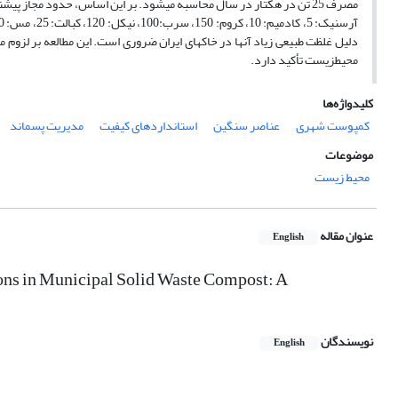
مصرف 25 تن در هکتار در سال محاسبه می­شود. بر این اساس، حدود مجا
دلیل غلظت طبیعی زیاد آنها در خاکهای ایران ضروری است. این مطالعه بر لزو
محیطزیست تأکید دارد.
کلیدواژه‌ها
کمپوست شهری
عناصر سنگین
استانداردهای کیفیت
مدیریت پسماند
موضوعات
محیط زیست
عنوان مقاله
English
ions in Municipal Solid Waste Compost: A
نویسندگان
English