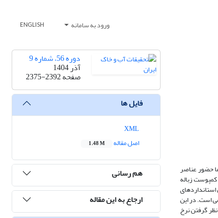
ورود به سامانه
ENGLISH
دوره 56، شماره 9
آذر 1404
صفحه
2375-2392
فایل ها
XML
اصل مقاله
1.48 M
ما حضور عناصر
هم رسانی
 کمپوست زباله
 استانداردهای
ارجاع به این مقاله
می است. در این
ف غلظت پس از 45 سال استفاده مداوم و با در نظر گرفتن نرخ