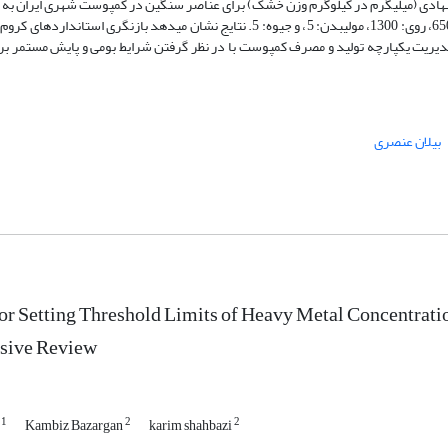
ز پیشنهادی (میلی­گرم در کیلوگرم وزن خشک) برای عناصر سنگین در کمپوست شهری ایران به
آرسنیک: 5، کادمیم: 10، کروم: 150، سرب:100، نیکل: 120، کبالت: 25، مس: 650، روی: 1300، مولیبدن: 5، و جیوه: 5. نتایج نشان می­دهد ب
م مدیریت یکپارچه تولید و مصرف کمپوست با در نظر گرفتن شرایط بومی و پایش مستمر ب
بیلان عنصری
for Setting Threshold Limits of Heavy Metal Concentrat
sive Review
1
2
2
h
Kambiz Bazargan
karim shahbazi