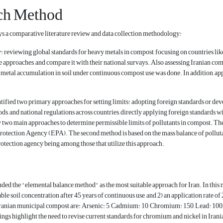
ch Method
s a comparative literature review and data collection methodology:
: reviewing global standards for heavy metals in compost, focusing on countries lik
 approaches, and compare it with their national survays. Also assessing Iranian comp
etal accumulation in soil under continuous compost use was done. In addition, appli
tified two primary approaches for setting limits: adopting foreign standards or dev
s, and national regulations across countries, directly applying foreign standards wit
two main approaches to determine permissible limits of pollutants in compost. The f
tection Agency (EPA). The second method is based on the mass balance of pollutant
tection agency being among those that utilize this approach.
ded the "elemental balance method" as the most suitable approach for Iran. In this m
 soil concentration after 45 years of continuous use, and 2) an application rate of
ranian municipal compost are: Arsenic: 5, Cadmium: 10, Chromium: 150, Lead: 100, 
ngs highlight the need to revise current standards for chromium and nickel in Irani