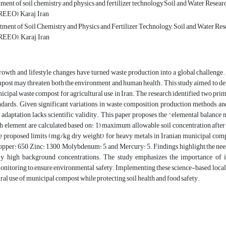
ment of soil chemistry and physics and fertilizer technology,Soil and Water Resear
EEO), Karaj, Iran
ment of Soil Chemistry and Physics and Fertilizer Technology, Soil and Water Res
EEO),, Karaj, Iran
rowth and lifestyle changes have turned waste production into a global challenge
post may threaten both the environment and human health. This study aimed to dev
icipal waste compost for agricultural use in Iran. The research identified two pri
ndards. Given significant variations in waste composition, production methods, and
 adaptation lacks scientific validity. This paper proposes the "elemental balance 
ch element are calculated based on: 1) maximum allowable soil concentration after 4
e proposed limits (mg/kg dry weight) for heavy metals in Iranian municipal comp
opper: 650, Zinc: 1300, Molybdenum: 5, and Mercury: 5. Findings highlight the need
lly high background concentrations. The study emphasizes the importance of
nitoring to ensure environmental safety. Implementing these science-based, local
ural use of municipal compost while protecting soil health and food safety.