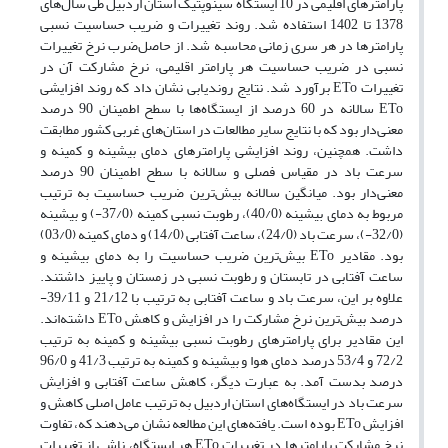
پارامترهای اقلیمی در 10 ایستگاه‌ سینوپتیک استان اردبیل طی سال‌های
1378 تا 1402 استفاده شد. روند تغییرات و ضریب حساسیت نسبی
پارامترها در هر سری‌ زمانی محاسبه شد. از حاصل‌ضرب نرخ تغییرات
نسبی در ضریب حساسیت هر پارامتر اقلیمی، نرخ مشارکت آن در
تغییرات ETo برآورد شد. نتایج روندیابی نشان داد که روند افزایشی
ETo سالانه در 60 درصد از ایستگاه‌ها با سطح اطمینان 90 درصد
معنی‌دار بود که با نتایج سایر مطالعات در استان‌های غربی کشور مطابقت
داشت. همچنین، روند افزایشی پارامترهای دمای بیشینه و کمینه و
سرعت باد در مقیاس فصلی و سالانه با سطح اطمینان 90 درصد
معنی‌دار بود. میانگین سالانه بیش‌ترین ضریب حساسیت به ترتیب
مربوط به دمای بیشینه (40/0)، رطوبت نسبی کمینه (37/0-) و بیشینه
(32/0-)، سرعت باد (24/0)، ساعت آفتابی (14/0) و دمای کمینه (03/0)
بود. مقادیر ETo بیش‌ترین ضریب حساسیت را به دمای بیشینه و
ساعت آفتابی در تابستان و رطوبت نسبی در زمستان و پاییز داشتند.
علاوه بر این، سرعت باد و ساعت آفتابی به ترتیب با 21/12 و 39/11-
درصد بیش‌ترین نرخ مشارکت را در افزایش و کاهش ETo داشته‌اند.
این مقادیر برای پارامترهای رطوبت نسبی بیشینه و کمینه به ترتیب
72/2 و 53/4 درصد دمای هوا و بیشینه و کمینه به ترتیب 41/3 و 96/0
درصد بدست آمد. به عبارت دیگر، کاهش ساعت آفتابی و افزایش
سرعت باد در ایستگاه‌های استان اردبیل به ترتیب عامل اصلی کاهش و
افزایش ETo بوده است. یافته‌های این مطالعه نشان می‌دهند که، تفاوت
نرخ مشارکت پارامترها در تغییرات ETo هر ایستگاه، ناشی از تغییرات