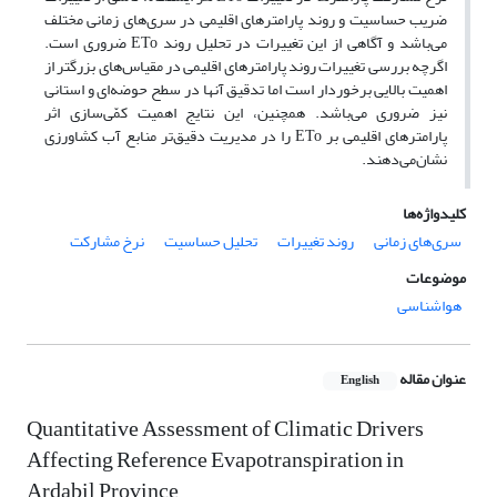
ضریب حساسیت و روند پارامترهای اقلیمی در سری‌های زمانی مختلف
می‌باشد و آگاهی از این تغییرات در تحلیل روند ETo ضروری است.
اگرچه بررسی تغییرات روند پارامترهای اقلیمی در مقیاس‌های بزرگتر از
اهمیت بالایی برخوردار است اما تدقیق آنها در سطح حوضه‌ای و استانی
نیز ضروری می‌باشد. همچنین، این نتایج اهمیت کمّی‌سازی اثر
پارامترهای اقلیمی بر ETo را در مدیریت دقیق‌تر منابع آب کشاورزی
نشان‌می‌دهند.
کلیدواژه‌ها
سری‌های زمانی
روند تغییرات
تحلیل حساسیت
نرخ مشارکت
موضوعات
هواشناسی
عنوان مقاله
English
Quantitative Assessment of Climatic Drivers
Affecting Reference Evapotranspiration in
Ardabil Province