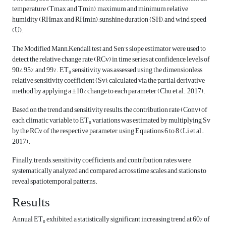
temperature (Tmax and Tmin), maximum and minimum relative
humidity (RHmax and RHmin), sunshine duration (SH), and wind speed
(U).
The Modified Mann–Kendall test and Sen’s slope estimator were used to
detect the relative change rate (RCv) in time series at confidence levels of
90%, 95%, and 99%. ET₀ sensitivity was assessed using the dimensionless
relative sensitivity coefficient (Sv), calculated via the partial derivative
method by applying a ±10% change to each parameter (Chu et al., 2017).
Based on the trend and sensitivity results, the contribution rate (Conv) of
each climatic variable to ET₀ variations was estimated by multiplying Sv
by the RCv of the respective parameter, using Equations 6 to 8 (Li et al.,
2017).
Finally, trends, sensitivity coefficients, and contribution rates were
systematically analyzed and compared across time scales and stations to
reveal spatiotemporal patterns.
Results
Annual ET₀ exhibited a statistically significant increasing trend at 60% of