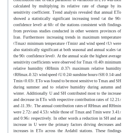
calculated by multiplying its relative rate of change by its
sensitivity coefficient. Trend analysis revealed that annual ETo
showed a statistically significant increasing trend (at the 90%
confidence level) at 60% of the stations, consistent with findings
from previous studies conducted in other western provinces of
Iran. Furthermore, increasing trends in maximum temperature
(Tmax), minimum temperature (Tmin), and wind speed (U) were
also statistically significant at both seasonal and annual scales (at
the 90% confidence level). At the annual scale, the highest average
sensitivity coefficients were observed for Tmax (0.40), minimum
relative humidity (RHmin, –0.37), maximum relative humidity
(RHmax, –0.32), wind speed (U, 0.24), sunshine hours (SH, 0.14), and
Tmin (0.03). ETo was found to be most sensitive to Tmax and SH
during summer, and to relative humidity during autumn and
winter. Additionally, U and SH contributed most to the increase
and decrease in ETo, with respective contribution rates of 12.21%
and –11.39%. The annual contribution rates of RHmax and RHmin
were 2.72% and 4.53%, while those of Tmax and Tmin were 3.41%
and 0.96%, respectively. In other words, a reduction in SH and an
increase in U were the primary factors driving decreases and
increases in ETo across the Ardabil stations. These findings