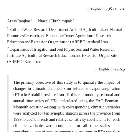
نویسندگان
English
1
2
Arash Ranjbar
Niazali Ebrahimipak
1
Soil and Water Research Department, َArdabil Agricultural and Natural
Resources Research and Education Center, Agricultural Research,
Education and Extension Organization (AREEO), Ardabil, Iran.
2
Department of Irrigation and Soil Physic, Soil and Water Research
Institute, Agricultural Research, Education and Extension Organization
(AREEO), Karaj, Iran.
چکیده
English
The primary objective of this study is to quantify the impact of
changes in climatic parameters on reference evapotranspiration
(ETo) in Ardabil Province, Iran. To this end, monthly, seasonal, and
annual time series of ETo—calculated using the FAO Penman-
Monteith equation—along with corresponding climatic variables
were analyzed for ten synoptic stations across the province from
1999 to 2024. Trends and relative sensitivity coefficients for each
climatic variable were computed for all time scales. The
contribution rate of each parameter to variations in ETo was then