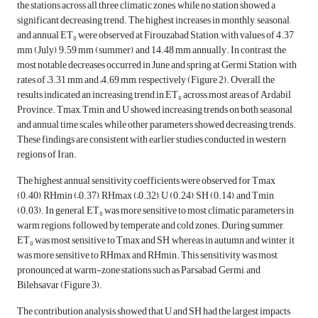
the stations across all three climatic zones, while no station showed a
significant decreasing trend. The highest increases in monthly, seasonal,
and annual ET₀ were observed at Firouzabad Station, with values of 4.37
mm (July), 9.59 mm (summer), and 14.48 mm annually. In contrast, the
most notable decreases occurred in June and spring at Germi Station, with
rates of –3.31 mm and –4.69 mm, respectively (Figure 2). Overall, the
results indicated an increasing trend in ET₀ across most areas of Ardabil
Province. Tmax, Tmin, and U showed increasing trends on both seasonal
and annual time scales, while other parameters showed decreasing trends.
These findings are consistent with earlier studies conducted in western
regions of Iran.
The highest annual sensitivity coefficients were observed for Tmax
(0.40), RHmin (–0.37), RHmax (–0.32), U (0.24), SH (0.14), and Tmin
(0.03). In general, ET₀ was more sensitive to most climatic parameters in
warm regions, followed by temperate and cold zones. During summer,
ET₀ was most sensitive to Tmax and SH, whereas in autumn and winter, it
was more sensitive to RHmax and RHmin. This sensitivity was most
pronounced at warm-zone stations such as Parsabad, Germi, and
Bilehsavar (Figure 3).
The contribution analysis showed that U and SH had the largest impacts