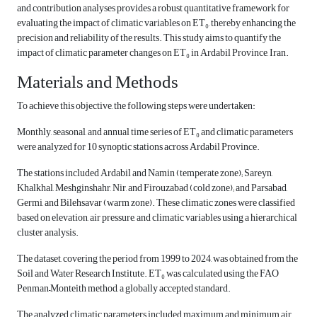
and contribution analyses provides a robust quantitative framework for
evaluating the impact of climatic variables on ET₀, thereby enhancing the
precision and reliability of the results. This study aims to quantify the
impact of climatic parameter changes on ET₀ in Ardabil Province, Iran.
Materials and Methods
To achieve this objective, the following steps were undertaken:
Monthly, seasonal, and annual time series of ET₀ and climatic parameters
were analyzed for 10 synoptic stations across Ardabil Province.
The stations included Ardabil and Namin (temperate zone); Sareyn,
Khalkhal, Meshginshahr, Nir, and Firouzabad (cold zone); and Parsabad,
Germi, and Bilehsavar (warm zone). These climatic zones were classified
based on elevation, air pressure, and climatic variables using a hierarchical
cluster analysis.
The dataset, covering the period from 1999 to 2024, was obtained from the
Soil and Water Research Institute. ET₀ was calculated using the FAO
Penman–Monteith method, a globally accepted standard.
The analyzed climatic parameters included maximum and minimum air