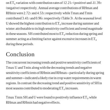
on ET₀ variation, with contribution rates of 12.21% (positive) and –11.39%
(negative), respectively. Annual average contributions of RHmax and
RHmin were 2.72% and 4.53%, respectively, while Tmax and Tmin
contributed 3.41% and 0.96%, respectively (Table 3). At the seasonal level,
U showed the highest contribution to ET₀ increase during summer and
winter, attributable to its high sensitivity coefficient and trend magnitude
in these seasons. SH contributed most to ET₀ reduction during spring and
summer, acting as a limiting factor against excessive increases in ET₀
during these periods.
Conclusion
The concurrent increasing trends and positive sensitivity coefficients of
Tmax, U, and Tmin, along with the decreasing trends and negative
sensitivity coefficients of RHmin and RHmax—particularly during spring
and summer—indicated a likely rise in crop water requirements in warm
regions. In contrast, the decreasing trend and positive sensitivity of SH in
most seasons contributed to moderating ET₀ increases.
Tmax, Tmin, SH, and U were found to positively influence ET₀, while
RHmax and RHmin had negative effects.