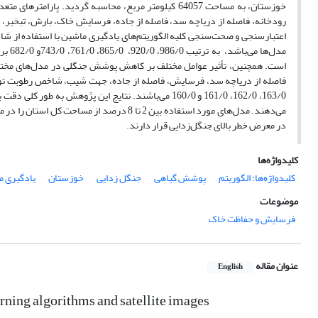
خوزستان، به مساحت 64057 کیلومتر مربع، محاسبه گردید.
رودخانه، فاصله از دریاچه سد، فاصله از جاده، فرسایش خاک، بارش، تبخی
مدل‌ه
است. همچنین، تأثیر عوامل مختلف بر کاهش پوشش جنگلی در مدل‌های مختلف ی
163/0، 162/0، 161/0 و 160/0 می‌باشند. نتایج این پژو
می‌دهند. مدل‌های مورد استفاده بین 2 تا 8 
در معرض خطر بالای جنگل‌زدایی قرار دارند.
کلیدواژه‌ها
کلیدواژه‌ها: الگوریتم
پوشش گیاهی
جنگل زدایی
خوزستان
یادگیری م
موضوعات
فرسایش و حفاظت خاک
عنوان مقاله
English
rning algorithms and satellite images