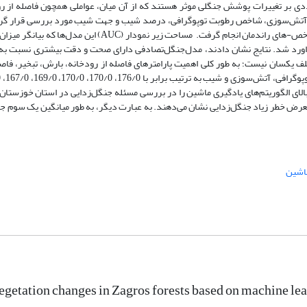
 پارامترهای متعددی بر تغییرات پوشش جنگلی موثر هستند که از آن میان، عواملی همچون فاصله از 
ر، آتش‌سوزی، شاخص رطوبت توپوگرافی، درصد شیب و جهت شیب مورد بررسی قرار گرف
اعتبارسنجی و صحت‌سنجی کلیه الگوریتم‌های یادگیری ماشین با استفاده از شاخص-های راندمان انجام گرفت. مساحت ز
ا می‌باشد، به ترتیب 986/0، 920/0، 865/0، 761/0، 743/0و 682/0 براورد شد. نتایج نشان دادند، مدل‌جنگل‌تصادفی دارای صحت و دقت بیشتر
کسان نیست؛ به طور کلی اهمیت پارامترهای فاصله از رودخانه، بارش، تبخیر، فاصل
هش به طور کلی دقت بالای الگوریتم‌های یادگیری ماشین را در بررسی مسئله جنگل‌زدایی در استان خوزس
درصد از مساحت کل استان را در معرض خطر زیاد جنگل‌زدایی نشان می‌دهند. به عبارت دیگر، به طور میانگین یک س
اشین
getation changes in Zagros forests based on machine lea