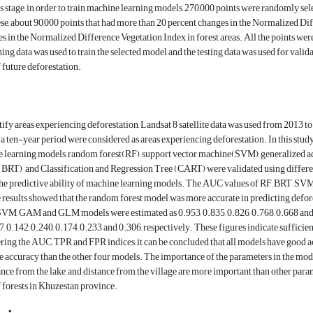
is stage, in order to train machine learning models, 270,000 points were randomly sele
ese, about 90,000 points that had more than 20 percent changes in the Normalized Diff
s in the Normalized Difference Vegetation Index in forest areas. All the points wer
ing data was used to train the selected model and the testing data was used for valida
f future deforestation.
ify areas experiencing deforestation, Landsat 8 satellite data was used from 2013 t
a ten-year period were considered as areas experiencing deforestation. In this study
e learning models, random forest(RF), support vector machine(SVM), generalized a
(BRT) and Classification and Regression Tree (CART) were validated using differ
 the predictive ability of machine learning models. The AUC values ​​of RF, BRT, 
 results showed that the random forest model was more accurate in predicting defores
M, GAM and GLM models were estimated as 0.953, 0.835, 0.826, 0.768, 0.668 and 0.6
, 0.142, 0.240, 0.174, 0.233 and 0.306, respectively. These figures indicate sufficien
ing the AUC, TPR and FPR indices, it can be concluded that all models have good ac
accuracy than the other four models. The importance of the parameters in the models 
ance from the lake, and distance from the village are more important than other par
f forests in Khuzestan province.