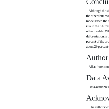
Conclu
Although the six
the other four mo
models used, the 
risk in the Khuze
other models. Whi
deforestation in 
percent of the pro
about 29 percent 
Author
All authors contr
Data Av
Data available o
Ackno
The authors would