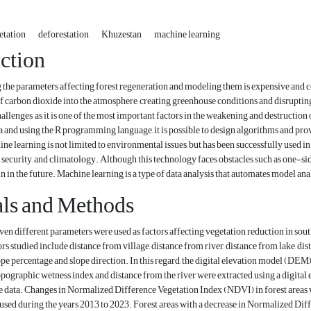
etation
deforestation
Khuzestan
machine learning
ction
he parameters affecting forest regeneration and modeling them is expensive and co
of carbon dioxide into the atmosphere, creating greenhouse conditions and disrupting
llenges, as it is one of the most important factors in the weakening and destructio
 and using the R programming language, it is possible to design algorithms and pr
e learning is not limited to environmental issues, but has been successfully used in d
 security, and climatology. Although this technology faces obstacles such as one-si
in in the future. Machine learning is a type of data analysis that automates model a
als and Methods
even different parameters were used as factors affecting vegetation reduction in sou
s studied include distance from village, distance from river, distance from lake, dist
ope percentage and slope direction. In this regard, the digital elevation model (DEM
topographic wetness index and distance from the river were extracted using a digita
te data. Changes in Normalized Difference Vegetation Index (NDVI) in forest areas 
s used during the years 2013 to 2023. Forest areas with a decrease in Normalized Di