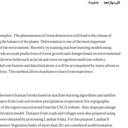
کلیدواژه‌ها
English
mplex. The phenomenon of forest destruction will lead to the release of
 the balance of the planet. Deforestation is one of the most important
n of the environment. Recently, by training machine learning models using
ovide accurate predictions of forest growth and changes based on environmental
iverse fields such as facial and voice recognition, medicine, robotics,
ded conclusions and data limitations, it will be accompanied by many advances
nalysis. This method allows machines to learn from experience.
thwestern Iranian forests based on machine learning algorithms and satellite
ance from road, soil erosion, precipitation, evaporation, fire, topographic
) of the region was extracted from the USGS website. Also, slope percentage,
l elevation model. Distance from roads and villages were also prepared using
were obtained by processing Landsat 8 data. For this purpose, Landsat 8
fference Vegetation Index of more than 20% are considered as deforestation