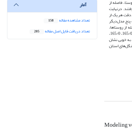
روستا، فاصله از
آمار
تند. درنهایت
یر نمودار (AUC) این مدل‌ها که بیانگر میزان دقت هر یک از
تعداد مشاهده مقاله
ی نسبت به پنج مدل‌دیگر
158
ه از روستاها،
تعداد دریافت فایل اصل مقاله
205
فاصله از دریاچه سد، فرسایش، فاصله از جاده، جهت شیب، شاخص رطوبت توپوگرافی، آتش‌سوزی و شیب به ترتیب برابر با 176/0، 170/0، 170/0، 169/0، 167/0، 165/0، 165/0،
تان به خوبی نشان
وم جنگل‌های استان
Modeling ve