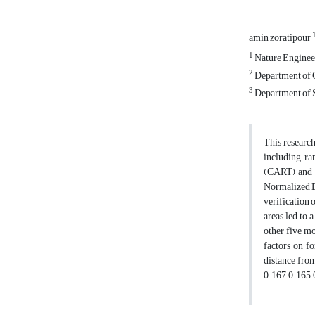
amin zoratipour
1
Nature Engineer
2
Department of G
3
Department of S
This research
including ra
(CART) and g
Normalized Di
verification 
areas led to 
other five mo
factors on fo
distance from
0.167, 0.165,