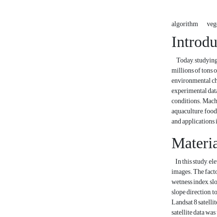
algorithm
veg
Introdu
Today, studying t
millions of tons 
environmental cha
experimental data
conditions. Machin
aquaculture, food
and applications 
Materi
In this study, el
images. The factor
wetness index, sl
slope direction, 
Landsat 8 satelli
satellite data wa