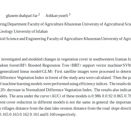
1
2
3
ghasem shahpari far
Ashkan yusefi
ing Department, Faculty of Agriculture, Khuzestan University of Agricultural Sci
eology, University of Isfahan
oil Science and Engineering, Faculty of Agriculture, Khuzestan University of Agri
 investigated and modeled changes in vegetation cover in southwestern Iranian fo
ndom forest(RF), Boosted Regression Tree (BRT), support vector machine(SVM)
eneralized linear model(GLM). First, satellite images were processed to determ
fference Vegetation Index in forest of the study area were calculated. Then, the 
of machine learning models were performed using efficiency indices. The results show
a 20% decrease in Normalized Difference Vegetation Index. The results also indica
dels. The area under the curve (AUC) of these models is 0.986, 0.0.92, 0.865, 0.76
rest cover reduction in different models is not the same; in general, the importan
 villages, distance from the dam lake, erosion, distance from the road, slope directi
 0.165, 0.163, 0.162, 0.161 and 0.160 respectively.