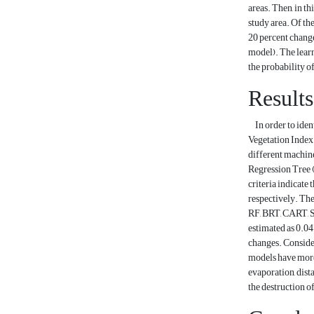
areas. Then, in th
study area. Of th
20 percent change
model). The learn
the probability o
Results
In order to ident
Vegetation Index 
different machin
Regression Tree 
criteria indicate
respectively. The
RF, BRT, CART, SV
estimated as 0.047
changes. Consider
models have more 
evaporation, dist
the destruction o