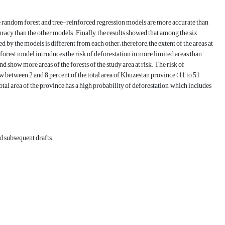
e random forest and tree-reinforced regression models are more accurate than
racy than the other models. Finally, the results showed that among the six
by the models is different from each other; therefore, the extent of the areas at
forest model introduces the risk of deforestation in more limited areas than
show more areas of the forests of the study area at risk. The risk of
between 2 and 8 percent of the total area of ​​Khuzestan province (11 to 51
otal area of ​​the province has a high probability of deforestation, which includes
nd subsequent drafts.