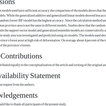
sions
 models used have sufficient accuracy, the comparison of the models shows that th
dels. While the generalized additive and generalized linear models showed less accu
random forest (RF) model has the highest accuracy. Since the calculation method used 
stan province area is not the same in different models. Studies show that the random 
le the support vector model and generalized ensemble models act conservatively and 
the study area was investigated and predicted using six models. The models used show 
vince's forest area) at high risk of deforestation. On average, about 4 percent of the t
of the province's forests.
 Contributions
ibuted equally to the conceptualization of the article and writing of the original a
ailability Statement
n request from the authors.
wledgements
 like to thank all participants of the present study.