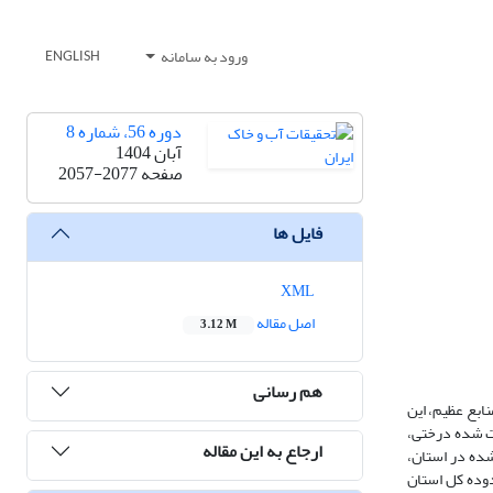
ورود به سامانه
ENGLISH
دوره 56، شماره 8
آبان 1404
صفحه
2057-2077
فایل ها
XML
اصل مقاله
3.12 M
هم رسانی
ابع عظیم، این
ت شده درختی،
ارجاع به این مقاله
شده در استان،
گلی در محدوده کل استان