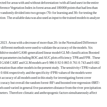
cted for areas with and without deforestation (with all land uses) in the entire
erence Vegetation Index in forest areas and 180,000 points that had less than
e randomly divided into two groups (70% for learning and 30% for testing the
tion. The available data was also used as input to the trained models to analyze
o 2023. Areas with a decrease of more than 20% in the Normalized Difference
, different methods were used to validate the accuracy of the models. Six
dditive model(GAM), generalized linear model(GLM), classification, Boosted
ent parameters including ROC and AUC plots, efficiency, TPR and FPR . These
SVM, GAM, CART and GLM models are 0.986, 0.92, 0.865, 0.761, 0.743 and 0.682,
tation than other models in the present study. The sensitivity (TPR) values ​​of
04, respectively, and the specificity (FPR) values ​​of the models were
t accuracy of all models used in this study for investigating forest cover
curacy, but overall, the random forest (RF) and boosted tree regression (BRT)
used varied, in general, five parameters distance from the river, precipitation,
ameters. Therefore, climatic and anthropogenic factors simultaneously affect