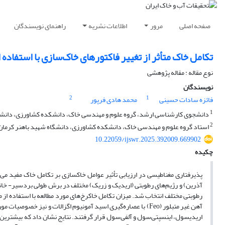
صفحه اصلی
مرور
اطلاعات نشریه
راهنمای نویسندگان
تکامل خاک متأثر از تغییر فاکتورهای خاک‌سازی با استفا
نوع مقاله : مقاله پژوهشی
نویسندگان
2
1
فائزه سادات حسینی
محمد هادی فرپور
1
دانشجوی کارشناسی ارشد، گروه علوم و مهندسی خاک، دانشکده کشاورزی، دانشگاه
2
استاد گروه علوم و مهندسی خاک، دانشکده کشاورزی، دانشگاه شهید باهنر کرمان، 
10.22059/ijswr.2025.392009.669902
چکیده
پذیرفتاری مغناطیسی در ارزیابی تأثیر عوامل خاکسازی بر تکامل خاک مفید م
آذرین) و رژیم‌های رطوبتی (اریدیک و زریک) مختلف در برش طولی بردسیر- خانه