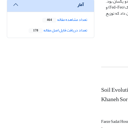
ادری هر دو یکسان بود.
آمار
خاکرخ‌هایی که در رژیم رطوبتی زریک بودند مقادیر پذیرفتاری بیشتری را نشان دادند. همبستگی مثبت و معنی‌دار (561/0R= در سطح یک درصد) بین شاخص تکامل خاک (Fed-Feo) و
مشاهده شد. به‌طور کلی نتایج نشان داد که توزیع
تعداد مشاهده مقاله
464
تعداد دریافت فایل اصل مقاله
178
Soil Evolut
Khaneh Sor
Faeze Sadat Hoss