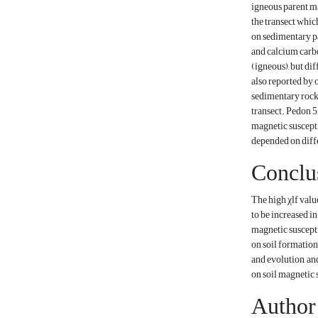
igneous parent ma
the transect whic
on sedimentary p
and calcium carbo
(igneous), but di
also reported by 
sedimentary rocks
transect. Pedon 5
magnetic suscepti
depended on diffe
Conclu
The high χlf valu
to be increased i
magnetic suscepti
on soil formation
and evolution, an
on soil magnetic s
Author