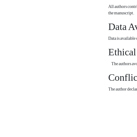
All authors contr
the manuscript.
Data Av
Data is available
Ethical
The authors avoid
Conflic
The author declare