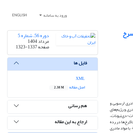
ورود به سامانه
ENGLISH
‌سرخ
دوره 56، شماره 5
مرداد 1404
صفحه
1323-1337
فایل ها
XML
اصل مقاله
2.38 M
ادری (رسوبی و
هم رسانی
ری و رژیم‌های
‌گیری شده توسط سیترات-بی‌کربنات-دی‌تیونات،
ارجاع به این مقاله
عصاره‌گیری اسید آمونیوم اگزالات و نیز خصوصیات مورفولوژی خاک و افق-های مشخصه، مقایسه شد. در سیستم رده‌بندی آمریکایی (2022) خاکرخ‌ها در رده
اریدیسول، اینسپتی‌سول و آلفی‌سول قرار گرفتند. نتایج نشان داد که بیشترین میانگین پذیرفتاری مغناطیسی در خاکرخ 5 با مواد مادری آذرین و کم‌ترین آن در خاکرخ 4 با مواد مادری