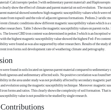
terial), Calcixerepts (pedon 3 with sedimentary parent material), and Haploxerepts
h clearly show the effect of climate and parent material on soil evolution. The maxi
arent material showed somehow high magnetic susceptibility values which were rela
nate from topsoil) and the role of adjacent igneous formations. Pedons 2 (aridic mo
fferent climatic conditions show different magnetic susceptibility values which is a 
other researchers. Table 3 shows the magnetic susceptibility values on parent rocks
. The lowest CBD iron content was determined in pedon 3 which is an Inceptisol wi
 with the highest magnetic susceptibility value showed the highest Fed-Feo content 
bility were found as was also supported by other researchers. Results of the study sh
rent iron forms, soil development, rate of weathering, climate, and petrography.
sion
es were found in soils located on igneous parent material compared to sedimentary 
n both igneous and sedimentary affected soils. No positive correlation was found bet
bility in the area under study was not probably affected by secondary magnetic parti
 and evolution using the magnetic susceptibility technique. Moreover, magnetic susc
d iron forms and ratios. This clearly shows the complexity of soil formation. That i
usceptibility value is not possible to be studied by single research.
 Contributions