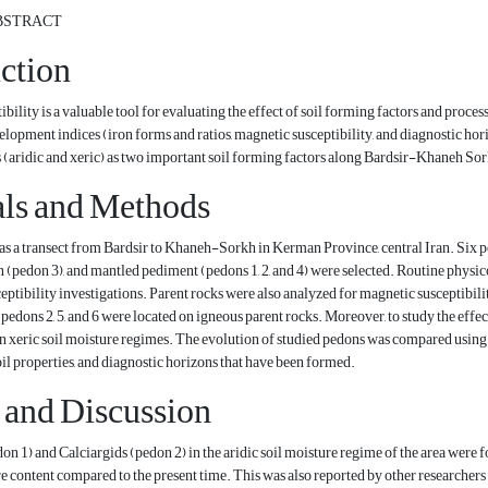
BSTRACT
ction
bility is a valuable tool for evaluating the effect of soil forming factors and proc
velopment indices (iron forms and ratios, magnetic susceptibility, and diagnostic ho
(aridic and xeric) as two important soil forming factors along Bardsir-Khaneh Sork
als and Methods
as a transect from Bardsir to Khaneh-Sorkh in Kerman Province, central Iran. Six 
fan (pedon 3), and mantled pediment (pedons 1, 2, and 4) were selected. Routine phy
eptibility investigations. Parent rocks were also analyzed for magnetic susceptibili
pedons 2, 5, and 6 were located on igneous parent rocks. Moreover, to study the effect
 xeric soil moisture regimes. The evolution of studied pedons was compared using m
l properties, and diagnostic horizons that have been formed.
 and Discussion
n 1) and Calciargids (pedon 2) in the aridic soil moisture regime of the area were 
e content compared to the present time. This was also reported by other researchers i