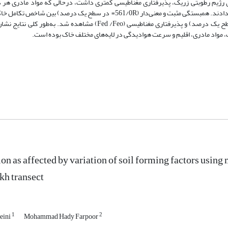
ده شد. خاکرخ 2 با رژیم رطوبتی اریدیک نسبت به خاکرخ 5 دارای رژیم رطوبتی زریک، پذیرفتاری مغناطیسی کمتری داشت، در‌حالی که مواد م
مقادیر χlf و همبستگی منفی و معنی‌داری بین آهن غیر بلوری (R=0.492 در سطح یک درصد) و پذیرفتاری مغناطیسی (Fed /Feo) 
 مواد مادری، اقلیم و سرعت هوادیدگی در لایه‌های مختلف خاک بوده است.
ion as affected by variation of soil forming factors using
kh transect
1
2
eini
Mohammad Hady Farpoor