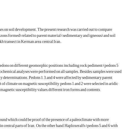
esses on soil development. The present research was carried out to compare
rizons formed) related to parent material (sedimentary and igneous) and soil
h transect in Kerman area, central Iran.
pedons on different geomorphic positions, including rock pediment (pedons 5
sicochemical analyses were performed on all samples. Besides, samples were used
ty determinations. Pedons 1, 3, and 4 were affected by sedimentary parent
 of climate on magnetic susceptibility, pedons 1 and 2 were selected in aridic
agnetic susceptibility values, different iron forms and contents,
found which could be proof of the presence of a paleoclimate with more
n central parts of Iran. On the other hand, Haploxeralfs (pedons 5 and 6 with