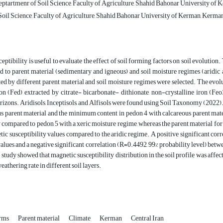
ptartmenr of Soil Science, Faculty of Agriculture, Shahid Bahonar University of 
oil Science, Faculty of Agriculture, Shahid Bahonar University of Kerman, Kerman
eptibility is useful to evaluate the effect of soil forming factors on soil evolutio
ed to parent material (sedimentary and igneous) and soil moisture regimes (aridi
ed by different parent material and soil moisture regimes were selected. The evol
ron (Fed) extracted by citrate- bicarbonate- dithionate, non-crystalline iron (F
rizons. Aridisols, Inceptisols, and Alfisols were found using Soil Taxonomy (2022
s parent material and the minimum content in pedon 4 with calcareous parent mate
y compared to pedon 5 with a xeric moisture regime, whereas the parent material fo
ic susceptibility values compared to the aridic regime. A positive significant cor
values and a negative significant correlation (R=0.4492, 99% probability level) be
 study showed that magnetic susceptibility distribution in the soil profile was affect
eathering rate in different soil layers.
orms
Parent material
Climate
Kerman
Central Iran