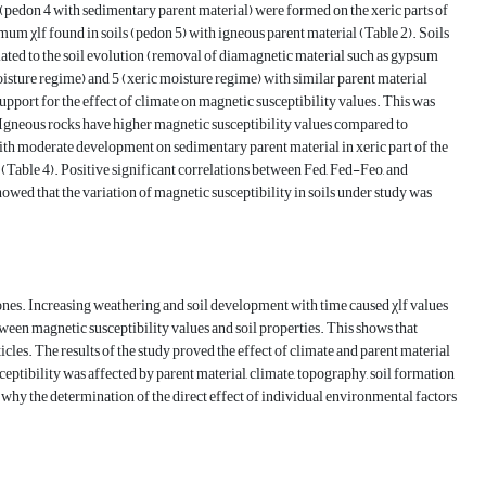
 (pedon 4 with sedimentary parent material) were formed on the xeric parts of
mum χlf found in soils (pedon 5) with igneous parent material (Table 2). Soils
ted to the soil evolution (removal of diamagnetic material such as gypsum
isture regime) and 5 (xeric moisture regime) with similar parent material
support for the effect of climate on magnetic susceptibility values. This was
. Igneous rocks have higher magnetic susceptibility values compared to
th moderate development on sedimentary parent material in xeric part of the
(Table 4). Positive significant correlations between Fed, Fed-Feo, and
owed that the variation of magnetic susceptibility in soils under study was
ones. Increasing weathering and soil development with time caused χlf values
ween magnetic susceptibility values and soil properties. This shows that
cles. The results of the study proved the effect of climate and parent material
eptibility was affected by parent material, climate, topography, soil formation
s why the determination of the direct effect of individual environmental factors