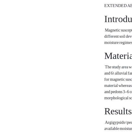
EXTENDED A
Introdu
Magnetic suscepti
different soil de
moisture regimes 
Materi
The study area w
and 6), alluvial 
for magnetic susc
material whereas 
and pedons 3-6 on
morphological soi
Results
Argigypsids (pedo
available moistur