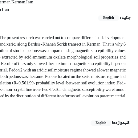
Kerman, Kerman, Iran
, Iran
چکیده
English
n. The present research was carried out to compare different soil development
c and xeric) along Bardsir-Khaneh Sorkh transect in Kerman. That is why 6
ution of studied pedons was compared using magnetic susceptibility values,
eo) extracted by acid ammonium oxalate, morphological soil properties, and
). Results of the study showed the maximum magnetic susceptibility in pedon
rial. Pedon 2 with an aridic soil moisture regime showed a lower magnetic
r both pedons was the same. Pedons located on the xeric moisture regime had
relation (R=0.561, 99% probability level) between soil evolution index (Fed-
tween non-crystalline iron (Feo/Fed) and magnetic susceptibility were found.
ed by the distribution of different iron forms, soil evolution, parent material,
کلیدواژه‌ها
English