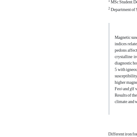
1
MSc Student, De
2
Department of S
Magnetic susc
indices relat
pedons affect
crystalline i
diagnostic ho
5 with igneou
susceptibilit
higher magnet
Feo) and χlf 
Results of the
climate, and w
Different iron f