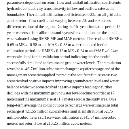
parameters dependent on return flow and rainfall infiltration coefficients,
hydraulic conductivity, transmissivity, inflow and outflow rates at the
boundaries. The rainfall infiltration coefficient set to 23% for all grid cells
and the return flow coefficient varying between 20% and 50% across
different sections of the region. During the 15-year simulation period, 12
years were used for calibration and 3 years for validation, and the model
was evaluated using RMSE, ME, and MAE metrics. The results of RMSE =
0.65 m, ME = -0.58 m, and MAE = 0.58 m were calculated for the
calibration period and RMSE = 0.12 m, ME = 0.24 m, and MAE = 0.24 m
were calculated for the validation period, indicating that the model
successfully simulated and estimated groundwater levels. The simulation
revealed a -46.7 million cubic meter change in aquifer storage, and of the
management scenarios applied to predict the aquifer's future status, two
scenarios had positive impacts, improving groundwater levels and water
balance, while two scenarios had negative impacts, leading to further
declines, with the maximum groundwater level decline recorded at 17
meters and the maximum rise at 11.7 meters across the study area. On a
long-term average, the contributions to recharge were estimated as total
recharge at 421.55 million cubic meters, rainfall infiltration at 62.75
million cubic meters, surface water infiltration at 145.54 million cubic
meters, and return flow at 213.25 million cubic meters.