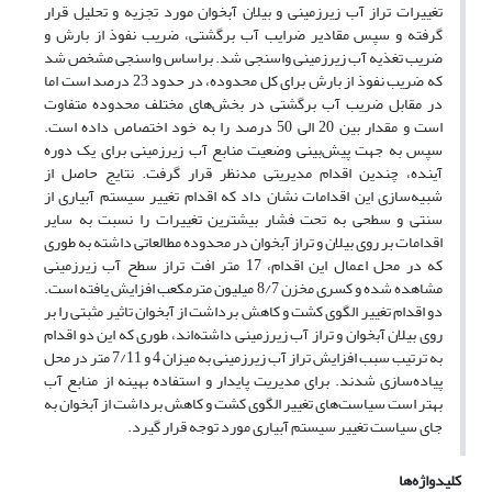
تغییرات تراز آب زیرزمینی و بیلان آبخوان مورد تجزیه و تحلیل قرار
گرفته و سپس مقادیر ضرایب آب برگشتی، ضریب نفوذ از بارش و
ضریب تغذیه آب زیرزمینی واسنجی شد. براساس واسنجی مشخص شد
که ضریب نفوذ از بارش برای کل محدوده، در حدود 23 درصد است اما
در مقابل ضریب آب برگشتی در بخش‌های مختلف محدوده متفاوت
است و مقدار بین 20 الی 50 درصد را به خود اختصاص داده است.
سپس به جهت پیش‌بینی وضعیت منابع آب زیرزمینی برای یک دوره
آینده، چندین اقدام مدیریتی مدنظر قرار گرفت. نتایج حاصل از
شبیه‌سازی این اقدامات نشان داد که اقدام تغییر سیستم آبیاری از
سنتی و سطحی به تحت فشار بیشترین تغییرات را نسبت به سایر
اقدامات بر روی بیلان و تراز آبخوان در محدوده مطالعاتی داشته به طوری
که در محل اعمال این اقدام، 17 متر افت تراز سطح آب زیرزمینی
مشاهده شده و کسری مخزن 8/7 میلیون مترمکعب افزایش یافته است.
دو اقدام تغییر الگوی کشت و کاهش برداشت از آبخوان تاثیر مثبتی را بر
روی بیلان آبخوان و تراز آب زیرزمینی داشته‌اند، طوری که این دو اقدام
به ترتیب سبب افزایش تراز آب زیرزمینی به میزان 4 و 7/11 متر در محل
پیاده‌سازی شدند. برای مدیریت پایدار و استفاده بهینه از منابع آب
بهتر است سیاست‌های تغییر الگوی کشت و کاهش برداشت از آبخوان به
جای سیاست تغییر سیستم آبیاری مورد توجه قرار گیرد.
کلیدواژه‌ها