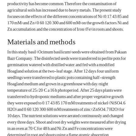
productivity has become common, Therefore, the contamination of
agricultural soils has increased due to heavy metals. The present study
focuses on the effects of the different concentrations of Ni (0, 17, 43, 85 and
170 mM) and Zn (0, 60, 120, 300 and 600 mM) on the growth factors, Ni and
Zn accumulation, and the concentration of Iron (Fe) in roots and shoots.
Materials and methods
In this study, basil (Ocimum basilicum) seeds were obtained from Pakaan
Bazr Company. The disinfected seeds were transferred to perlite pots for
germination, watered with distilled water, and fed with a modified
Hoagland solution at the two-leaf stage. After 12 days, four uniform
seedlings were transferred to plastic pots containing half-strength
Hoagland medium and grown in a greenhouse with day/night
temperature of 25/20 °C, a 16 h photoperiod. After 25 days plants were
transferred to hydroponic mediums and after proper vegetative growth,
they were exposed to 0, 17, 43, 85, 170 mM treatments of nickel (NiSO4.6
H2O) and 0, 60, 120, 300, 600 mM treatments of zinc (ZnSO4.7 H2O) for
10 days. The nutrient solutions were aerated continuously and changed
every three days. Shoot and root dry weights were measured after drying
in an oven at 70 °C for 48 h and Ni, Zn and Fe concentrations were
determined in root and shoots using a ﬂame atomic absorption