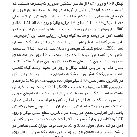
نیکل (Ni) و روی (Zn) از عناصر سنگین ضروری کم‌مصرف هستند که
قسمت عمده آلودگی ناشی از آن‌ها، مربوط به استفاده روزافزون از
کود‌های شیمیایی و آفت‌کش‌ها است. در این پژوهش اثر تیمارهای
مختلف نیکل (0، 17، 43، 85 و 170 میلی‌مولار) و روی (0، 60، 120، 300 و
600 میلی‌مولار) بر میزان رشد، انباشت آن‌ها و همچنین اثر آن‌ها بر
غلظت آهن در ریشه و ساقه گیاه ریحان ارزیابی شد. این آزمایش‌ها،
طبق طرح کاملاً تصادفی (هر تیمار با سه تکرار) در دانشگاه اصفهان
(سال 1396) انجام شد. گیاهچه‌های ریحان سبز که بذر آنها از موسسه
پاکان بذر (اصفهان) تهیه شده بود، به‌مدت 10 روز در محیط‌های
هیدروپونیک حاوی تیمارهای مختلف نیکل و روی قرار گرفتند. نتایج
نشان داد، با افزایش غلظت نیکل و روی در محیط، رشد گیاه کاهش
یافت. بطوری‌که‌ کاهش وزن خشک اندام‌های هوایی و ریشه برای نیکل
در بالاترین سطح تنش (170 میلی‌مولار)، به ترتیب 8/52 و 9/65 درصد و
برای روی (600 میلی‌مولار) به ترتیب 9/38 و 7/41 درصد بود. با افزایش
غلظت عناصر سنگین در محیط، تجمع آنها در ریشه و اندام‌های هوایی
افزایش یافت که با اختلال در انتقال آهن همراه شد. بنابراین میزان
انباشت آهن در ریشه افزایش و مقدار آن در اندام‌های هوایی کاهش
یافت. این افزایش تجمع در ریشه در بالاترین سطح تنش نیکل و روی
(170 و 600 میلی‌مولار)، به ترتیب 51 و 9/89 درصد بود، اما میزان کاهش
آهن در اندام‌های هوای 8/66 و 59 درصد بود. میزان تجمع عناصر در
ریشه بیشتر از اندام‌های هوایی بود با این تفاوت که میزان انتقال روی