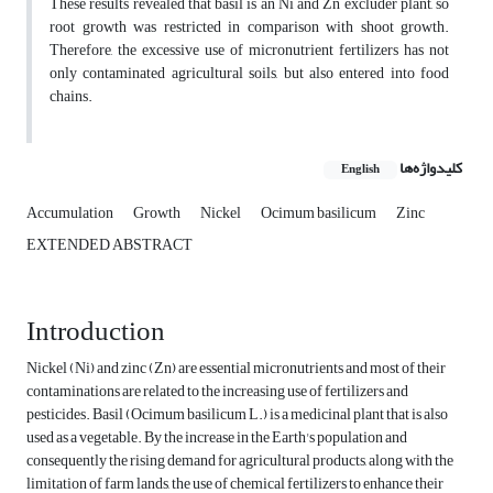
These results revealed that basil is an Ni and Zn excluder plant, so
root growth was restricted in comparison with shoot growth.
Therefore, the excessive use of micronutrient fertilizers has not
only contaminated agricultural soils, but also entered into food
chains.
کلیدواژه‌ها
English
Accumulation
Growth
Nickel
Ocimum basilicum
Zinc
EXTENDED ABSTRACT
Introduction
Nickel (Ni) and zinc (Zn) are essential micronutrients and most of their
contaminations are related to the increasing use of fertilizers and
pesticides. Basil (Ocimum basilicum L.) is a medicinal plant that is also
used as a vegetable. By the increase in the Earth's population and
consequently the rising demand for agricultural products, along with the
limitation of farm lands, the use of chemical fertilizers to enhance their