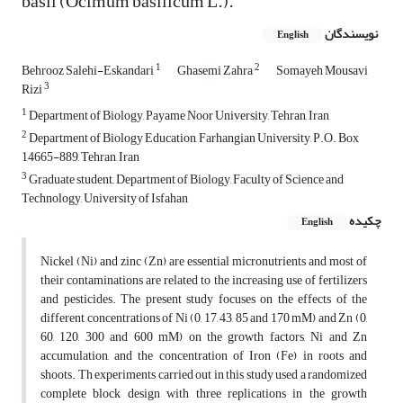
basil (Ocimum basilicum L.).
نویسندگان
English
1
2
Behrooz Salehi-Eskandari
Ghasemi Zahra
Somayeh Mousavi
3
Rizi
1
Department of Biology, Payame Noor University, Tehran, Iran
2
Department of Biology Education, Farhangian University, P.O. Box
14665-889, Tehran, Iran
3
Graduate student,, Department of Biology, Faculty of Science and
Technology, University of Isfahan
چکیده
English
Nickel (Ni) and zinc (Zn) are essential micronutrients and most of
their contaminations are related to the increasing use of fertilizers
and pesticides. The present study focuses on the effects of the
different concentrations of Ni (0, 17, 43, 85 and 170 mM) and Zn (0,
60, 120, 300 and 600 mM) on the growth factors, Ni and Zn
accumulation, and the concentration of Iron (Fe) in roots and
shoots. Th experiments carried out in this study used a randomized
complete block design with three replications in the growth