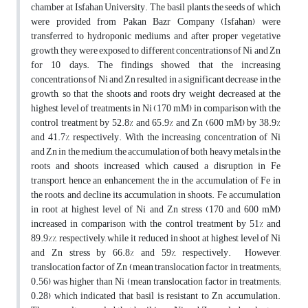
chamber at Isfahan University. The basil plants the seeds of which
were provided from Pakan Bazr Company (Isfahan) were
transferred to hydroponic mediums and after proper vegetative
growth, they were exposed to different concentrations of Ni and Zn
for 10 days. The findings showed that the increasing
concentrations of Ni and Zn resulted in a significant decrease in the
growth, so that the shoots and roots dry weight decreased at the
highest level of treatments in Ni (170 mM) in comparison with the
control treatment by 52.8% and 65.9% and Zn (600 mM) by 38.9%
and 41.7%, respectively. With the increasing concentration of Ni
and Zn in the medium, the accumulation of both heavy metals in the
roots and shoots increased which caused a disruption in Fe
transport, hence an enhancement the in the accumulation of Fe in
the roots, and decline its accumulation in shoots. Fe accumulation
in root at highest level of Ni and Zn stress (170 and 600 mM)
increased in comparison with the control treatment by 51% and
89.9%%, respectively, while it reduced in shoot at highest level of Ni
and Zn stress by 66.8% and 59%, respectively. However,
translocation factor of Zn (mean translocation factor in treatments;
0.56) was higher than Ni (mean translocation factor in treatments;
0.28) which indicated that basil is resistant to Zn accumulation.