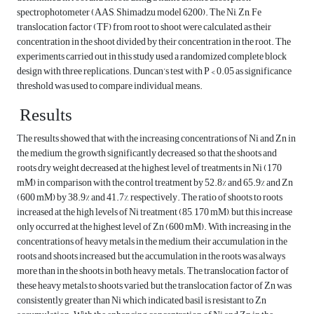
spectrophotometer (AAS, Shimadzu model 6200). The Ni, Zn, Fe
translocation factor (TF) from root to shoot were calculated as their
concentration in the shoot divided by their concentration in the root. The
experiments carried out in this study used a randomized complete block
design with three replications. Duncan’s test with P < 0.05 as significance
threshold was used to compare individual means.
Results
The results showed that with the increasing concentrations of Ni and Zn in
the medium, the growth significantly decreased, so that the shoots and
roots dry weight decreased at the highest level of treatments in Ni (170
mM) in comparison with the control treatment by 52.8% and 65.9% and Zn
(600 mM) by 38.9% and 41.7%, respectively. The ratio of shoots to roots
increased at the high levels of Ni treatment (85, 170 mM), but this increase
only occurred at the highest level of Zn (600 mM). With increasing in the
concentrations of heavy metals in the medium, their accumulation in the
roots and shoots increased, but the accumulation in the roots was always
more than in the shoots in both heavy metals. The translocation factor of
these heavy metals to shoots varied, but the translocation factor of Zn was
consistently greater than Ni which indicated basil is resistant to Zn