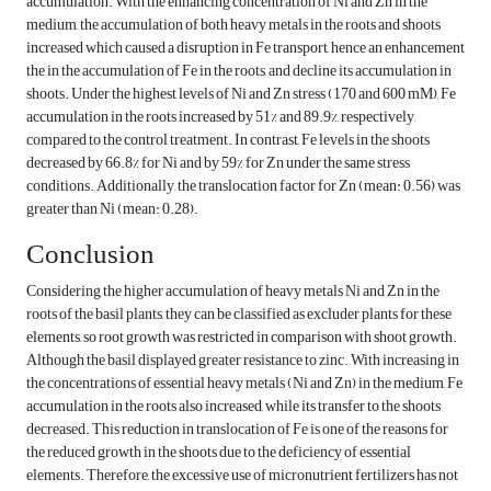
accumulation. With the enhancing concentration of Ni and Zn in the
medium, the accumulation of both heavy metals in the roots and shoots
increased which caused a disruption in Fe transport, hence an enhancement
the in the accumulation of Fe in the roots, and decline its accumulation in
shoots. Under the highest levels of Ni and Zn stress (170 and 600 mM), Fe
accumulation in the roots increased by 51% and 89.9%, respectively,
compared to the control treatment. In contrast, Fe levels in the shoots
decreased by 66.8% for Ni and by 59% for Zn under the same stress
conditions. Additionally, the translocation factor for Zn (mean: 0.56) was
greater than Ni (mean: 0.28).
Conclusion
Considering the higher accumulation of heavy metals Ni and Zn in the
roots of the basil plants, they can be classified as excluder plants for these
elements, so root growth was restricted in comparison with shoot growth.
Although the basil displayed greater resistance to zinc. With increasing in
the concentrations of essential heavy metals (Ni and Zn) in the medium, Fe
accumulation in the roots also increased, while its transfer to the shoots
decreased. This reduction in translocation of Fe is one of the reasons for
the reduced growth in the shoots due to the deficiency of essential
elements. Therefore, the excessive use of micronutrient fertilizers has not