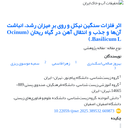
اثر فلزات سنگین نیکل و روی بر میزان رشد، انباشت
آن‌ها و جذب و انتقال آهن در گیاه ریحان (Ocinum
Basilicum L.)
نوع مقاله : مقاله پژوهشی
نویسندگان
2
1
بهروز صالحی اسکندری
زهرا قاسمی
سمیه موسوی ریزی
3
1
گروه زیست‌شناسی، دانشگاه پیام نور، تهران- ایران
2
گروه آموزشی زیست شناسی، دانشگاه فرهنگیان، صندوق پستی 889-
14665،تهران- ایران
3
دانش آموخته ،گروه زیست‌شناسی، دانشکده علوم و فناوری‌های زیستی،
دانشگاه اصفهان، اصفهان
10.22059/ijswr.2025.389532.669873
چکیده