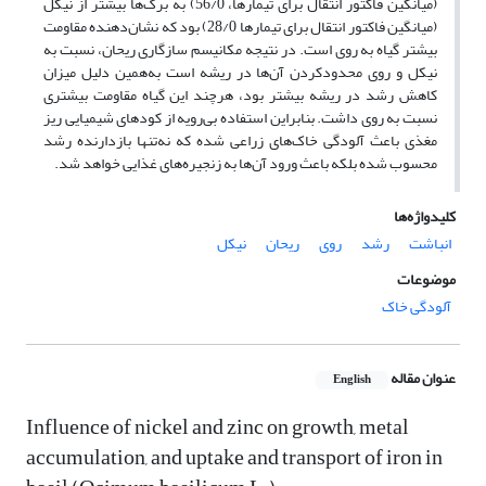
(میانگین فاکتور انتقال برای تیمارها، 56/0) به برگ‌ها بیشتر از نیکل
(میانگین فاکتور انتقال برای تیمارها 28/0) بود که نشان‌دهنده مقاومت
بیشتر گیاه به روی است. در نتیجه مکانیسم‌ سازگاری ریحان، نسبت به
نیکل و روی محدودکردن آن‌ها در ریشه است به‌همین دلیل میزان
کاهش رشد در ریشه بیشتر بود، هرچند این گیاه مقاومت بیشتری
نسبت به روی داشت. بنابراین استفاده بی‌رویه از کودهای شیمیایی ریز
مغذی باعث آلودگی خاک‌های زراعی شده که نه‌تنها بازدارنده رشد
محسوب شده بلکه باعث ورود آن‌ها به زنجیره‌های غذایی خواهد شد.
کلیدواژه‌ها
انباشت
رشد
روی
ریحان
نیکل
موضوعات
آلودگی خاک
عنوان مقاله
English
Influence of nickel and zinc on growth, metal
accumulation, and uptake and transport of iron in