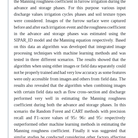
the Manning roughness coefficient in furrow irrigation during the
advance and storage phases. For this purpose, various input
discharge values, irrigation cycles, phases, and soil texture types
were considered. Images of the furrow surface were captured
before and after each irrigation event, and the roughness coefficient
in the advance and storage phases was estimated using the
SIPAR_ID model and the Manning equation, respectively. Based
on this data, an algorithm was developed that integrated image
processing techniques with machine learning methods and was
tested in three different scenarios. The results showed that the
algorithm, when using either images or field data separately, could
not be properly trained and had very low accuracy, as some features
were only accessible from images and others from field data. The
results also revealed that the algorithm, when combining images
with certain field data such as flow cross-section and discharge,
performed very well in estimating the Manning roughness
coefficient during both the advance and storage phases. In this
scenario, the Random Forest and CART methods, with precision,
recall, and F1-score values of 95%, 96%, and 95% respectively,
outperformed other machine learning methods in estimating the
Manning roughness coefficient. Finally, it was suggested that
similar studies be conducted considering other factors affecting