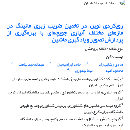
رویکردی نوین در تخمین ضریب زبری مانینگ در
فازهای مختلف آبیاری جویچه‌ای با بهره‌گیری از
پردازش تصویر و یادگیری ماشین
نوع مقاله : مقاله پژوهشی
نویسندگان
2
2
1
هادی رضایی راد
حامد ابراهیمیان
عبدالمجید لیاقت
4
3
محمود امید
نیما تیموری
1
پژوهشکده کشاورزی هسته ای، پژوهشگاه علوم و فنون هسته ای، سازمان
انرژی اتمی، کرج- ایران
2
گروه آبیاری و آبادانی، پردیس کشاورزی و منابع طبیعی، دانشگاه تهران، کرج،
ایران
3
گروه مهندسی ماشین‌های کشاورزی، پردیس کشاورزی ومنابع طبیعی،
دانشگاه تهران، کرج، ایران
4
گروه پردازش سیگنال، دانشکده مهندسی کامپیوتر و برق، دانشگاه
آرهوس، آرهوس، دانمارک