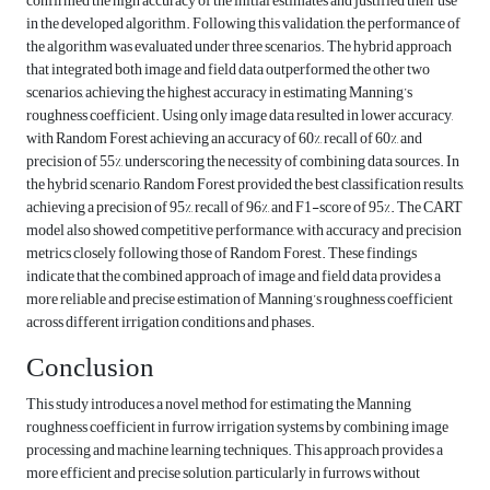
confirmed the high accuracy of the initial estimates and justified their use
in the developed algorithm. Following this validation, the performance of
the algorithm was evaluated under three scenarios. The hybrid approach
that integrated both image and field data outperformed the other two
scenarios, achieving the highest accuracy in estimating Manning’s
roughness coefficient. Using only image data resulted in lower accuracy,
with Random Forest achieving an accuracy of 60%, recall of 60%, and
precision of 55%, underscoring the necessity of combining data sources. In
the hybrid scenario, Random Forest provided the best classification results,
achieving a precision of 95%, recall of 96%, and F1-score of 95%. The CART
model also showed competitive performance, with accuracy and precision
metrics closely following those of Random Forest. These findings
indicate that the combined approach of image and field data provides a
more reliable and precise estimation of Manning’s roughness coefficient
across different irrigation conditions and phases.
Conclusion
This study introduces a novel method for estimating the Manning
roughness coefficient in furrow irrigation systems by combining image
processing and machine learning techniques. This approach provides a
more efficient and precise solution, particularly in furrows without