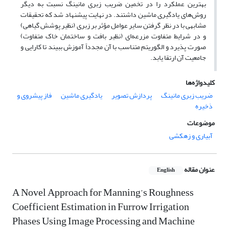
بهترین عملکرد را در تخمین ضریب زبری مانینگ نسبت به دیگر
روش‌های یادگیری ماشین داشتند. در نهایت پیشنهاد شد که تحقیقات
مشابهی با در نظر گرفتن سایر عوامل مؤثر بر زبری (نظیر پوشش گیاهی)
و در شرایط متفاوت مزرعه‌ای (نظیر بافت و ساختمان خاک متفاوت)
صورت پذیرد و الگوریتم متناسب با آن مجدداً آموزش ببیند تا کارایی و
جامعیت آن ارتقا یابد.
کلیدواژه‌ها
ضریب زبری مانینگ
پردازش تصویر
یادگیری ماشین
فاز پیشروی و
ذخیره
موضوعات
آبیاری و زهکشی
عنوان مقاله
English
A Novel Approach for Manning’s Roughness
Coefficient Estimation in Furrow Irrigation
Phases Using Image Processing and Machine