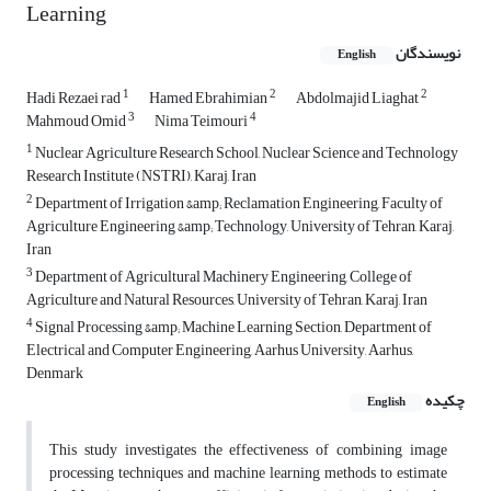
Learning
نویسندگان
English
1
2
2
Hadi Rezaei rad
Hamed Ebrahimian
Abdolmajid Liaghat
3
4
Mahmoud Omid
Nima Teimouri
1
Nuclear Agriculture Research School, Nuclear Science and Technology
Research Institute (NSTRI), Karaj, Iran
2
Department of Irrigation &amp; Reclamation Engineering, Faculty of
Agriculture Engineering &amp; Technology, University of Tehran, Karaj,
Iran
3
Department of Agricultural Machinery Engineering, College of
Agriculture and Natural Resources, University of Tehran, Karaj, Iran
4
Signal Processing &amp; Machine Learning Section, Department of
Electrical and Computer Engineering, Aarhus University, Aarhus,
Denmark
چکیده
English
This study investigates the effectiveness of combining image
processing techniques and machine learning methods to estimate