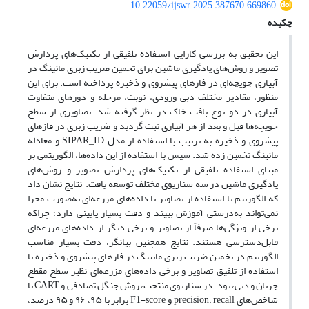
10.22059/ijswr.2025.387670.669860
چکیده
این تحقیق به بررسی کارایی استفاده تلفیقی از تکنیک‌های پردازش
تصویر و روش‌های یادگیری ماشین برای تخمین ضریب زبری مانینگ در
آبیاری جویچه‌ای در فازهای پیشروی و ذخیره پرداخته است. برای این
منظور، مقادیر مختلف دبی ورودی، نوبت‌، مرحله و دورهای متفاوت
آبیاری در دو نوع بافت خاک در نظر گرفته شد. تصاویری از سطح
جویچه‌ها قبل و بعد از هر آبیاری ثبت گردید و ضریب زبری در فازهای
پیشروی و ذخیره به ترتیب با استفاده از مدل SIPAR_ID و معادله
مانینگ تخمین زده شد. سپس با استفاده از این داده‌ها، الگوریتمی بر
مبنای استفاده تلفیقی از تکنیک‌های پردازش تصویر و روش‌های
یادگیری ماشین در سه سناریوی مختلف توسعه یافت. نتایج نشان داد
که الگوریتم با استفاده از تصاویر یا داده‌های مزرعه‌ای به‌صورت مجزا
نمی‌تواند به‌درستی آموزش ببیند و دقت بسیار پایینی دارد؛ چراکه
برخی از ویژگی‌ها صرفاً از تصاویر و برخی دیگر از داده‌های مزرعه‌ای
قابل‌دسترسی هستند. نتایج همچنین بیانگر، دقت بسیار مناسب
الگوریتم در تخمین ضریب زبری مانینگ در فازهای پیشروی و ذخیره با
استفاده از تلفیق تصاویر و برخی داده‌های مزرعه‌ای نظیر سطح مقطع
جریان و دبی، بود. در سناریوی منتخب، روش جنگل تصادفی و CART با
شاخص‌های precision، recall و F1-score برابر با ۹۵، ۹۶ و ۹۵ درصد،