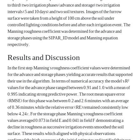
to third), two irrigation phases (advance and storage), two irrigation
intervals (5 and 10 days), and two soil textures. Images of the furrow
surface were taken from a height of 100 cm above the soil under
controlled lighting conditions before and after each irrigation event. The
Manning roughness coefficient was determined for the advance and
storage phases using the SIPAR_ID model and Manning equation,
respectively.
Results and Discussion
In the first step, Manning’s roughness coefficient values were determined
for the advance and storage phases, yielding accurate results that supported
their use in the algorithm. In terms of numerical accuracy, the model’s R²
values for the advance phase ranged between 0.91 and 1.0, with a mean of
0.995, indicating strong predictive power. The root mean square error
(RMSE) for this phase was between 0.2 and 2.6 minutes, with an average
of 0.36 minutes, while the relative error (RE) remained consistently low,
below 4.24%. For the storage phase, Manning’s roughness coefficient
values averaged 0.073 in field E and 0.041 in field F, demonstrating a
decline in roughness as successive irrigation events smoothed the soil
surface. These results, which aligned with physical observations,