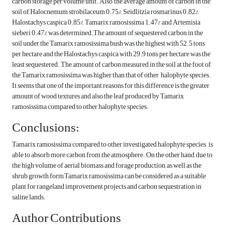
carbon storage per volume unit. Also, the average amount of carbon in the
soil of Halocnemum strobilaceum 0.75%, Seidlitzia rosmarinus 0.82%,
Halostachys caspica 0.85%, Tamarix ramosissima 1.47% and Artemisia
sieberi 0.47% was determined.The amount of sequestered carbon in the
soil under the Tamarix ramosissima bush was the highest with 52.5 tons
per hectare and the Halostachys caspica with 29.9 tons per hectare was the
least sequestered. The amount of carbon measured in the soil at the foot of
the Tamarix ramosissima was higher than that of other halophyte species.
It seems that one of the important reasons for this difference is the greater
amount of wood textures and also the leaf produced by Tamarix
ramosissima compared to other halophyte species.
Conclusions:
Tamarix ramosissima compared to other investigated halophyte species, is
able to absorb more carbon from the atmosphere. On the other hand, due to
the high volume of aerial biomass and forage production, as well as the
shrub growth form,Tamarix ramosissima can be considered as a suitable
plant for rangeland improvement projects and carbon sequestration in
saline lands.
Author Contributions