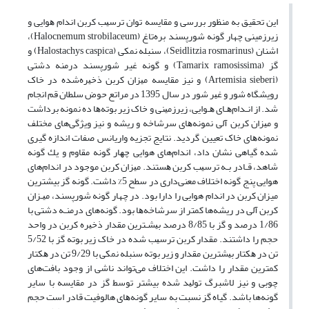
این تحقیق به منظور بررسی و ﻣﻘﺎﻳﺴﻪ ﺗﻮان ﺗﺮﺳﻴﺐ ﻛﺮﺑﻦ اﻧﺪام ﻫﻮاﻳﻰ و
زیرزمینی چهار گونه شورپسند بره‌تاغ (Halocnemum strobilaceum)،
اشنان (Seidlitzia rosmarinus)، سنبله نمکی (Halostachys caspica) و
گز (Tamarix ramosissima) و گونه غیر شورپسند درمنه دشتی
(Artemisia sieberi) و نیز ﻣﻘﺎﻳﺴﻪ ﻣﻴﺰان ﻛﺮﺑﻦ ذﺧﻴﺮه‌ﺷﺪه در ﺧﺎک
روﻳﺸﮕﺎه ﺷﻮر و ﻏﻴﺮ ﺷﻮر در سال 1395 در مراتع حوض سلطان قم انجام
شد. از اﻧـﺪامﻫـﺎی ﻫـﻮاﻳﻰ، زﻳﺮزﻣﻴﻨﻰ و ﺧﺎک زﻳﺮ ﺑﻮﺗﻪ‌ﻫﺎ ده ﻧﻤﻮﻧﻪ ﺑﺮداﺷﺖ
و ﻣﻴﺰان ﻛﺮﺑﻦ آﻟﻰ ﻧﻤﻮﻧﻪﻫﺎی ﺳﺮﺷﺎﺧﻪ و رﻳﺸﻪ و نیز ویژگی‌های مختلف
ﻧﻤﻮﻧﻪ‌ﻫﺎی ﺧﺎک تعیین گردید. نتایج تجزیه واریانس صفات اندازه گیری
شده گیاهی ﻧﺸﺎن داد، اندام‌های هوایی ﭼﻬﺎر ﮔﻮﻧﻪ ﻣﻘﺎوم و ﻳﻚ ﮔﻮﻧﻪ
شاهد، ﻗـﺎدر ﺑـﻪ ﺗﺮﺳﻴﺐ ﻛﺮﺑﻦ ﻫﺴﺘﻨﺪ. ﻣﻴﺰان ﻛﺮﺑﻦ ﻣﻮﺟﻮد در اندام‌های
هوایی ﭘﻨﺞ ﮔﻮﻧﻪ اختلاف معنی‌داری در سطح 5% داشت. گونه گز بیشترین
میزان کربن در اندام هوایی را دارا بود. در چهار گونه شورپسند، ﻣﻴـﺰان
کربن آلی در رﻳﺸﻪها کمتر از ﺳﺮﺷﺎﺧﻪﻫﺎ بود. گونه‌های درﻣﻨـﻪ دشتی با
1/86 درصد و گز با 8/85 درصد ﺑﻴﺸـﺘﺮﻳﻦ ﻣﻘﺪار ذﺧﻴﺮه ﻛﺮﺑﻦ در واﺣﺪ
ﺣﺠﻢ را داشتند. ﻣﻘﺪار ﻛﺮﺑﻦ ﺗﺮﺳﻴﺐ ﺷﺪه در ﺧﺎک زﻳﺮ ﺑﻮﺗﻪ ﮔﺰ ﺑﺎ 5/52
ﺗﻦ در ﻫﻜﺘﺎر ﺑﻴﺸﺘﺮﻳﻦ ﻣﻘﺪار و زیر بوته سنبله نمکی ﺑﺎ 9/29 ﺗﻦ در ﻫﻜﺘﺎر
ﻛﻤﺘﺮﻳﻦ ﻣﻘﺪار را داشت. اﻳﻦ اﺧﺘﻼف می‌تواند ناشی از وجود بافت‌های
چوبی و نیز ﻻﺷﺒﺮگ ﺗﻮﻟﻴﺪ ﺷﺪه بیشتر ﺗﻮﺳﻂ ﮔﺰ در ﻣﻘﺎﻳﺴﻪ ﺑﺎ سایر
گونه‌ها باشد. گیاه ﮔﺰ ﻧﺴﺒﺖ ﺑﻪ ﺳﺎﻳﺮ ﮔﻮﻧﻪ‌ﻫﺎى هالوفیت ﻗﺎدر اﺳﺖ ﺣﺠﻢ