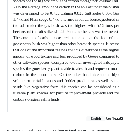
species had the highest amount of carbon storage per volume unit.
Also, the average amount of carbon in the soil of under the bushes
was determined to be 0.75%, Oshnan 0.82%, Salt spike 0.85%, Gaz
1.47%, and Plain sedge 0.47%. The amount of carbon sequestered in
the soil under the gas bush was the highest with 52.5 tons per
hectare and the salt spike with 29.9 tons per hectare was the lowest.
The amount of carbon measured in the soil at the foot of the
gooseberry bush was higher than other brackish species. It seems
that one of the important reasons for this difference is the higher
amount of wood texture and leaf produced by Goose compared to
other saltwater species. Compared to other investigated halophyte
species, the gooseberry plant is able to absorb and sequester more
carbon in the atmosphere. On the other hand, due to the high
volume of aerial biomass and fodder production, as well as the
shrub-like vegetative form, this species can be considered as a
suitable plant species for pasture improvement projects and for
carbon storage in saline lands.
کلیدواژه‌ها
English
ecosystem
salinization
carbon sequestration
saline areas