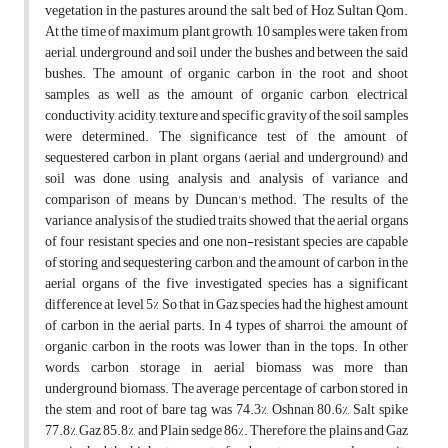
vegetation in the pastures around the salt bed of Hoz Sultan Qom.
At the time of maximum plant growth, 10 samples were taken from
aerial, underground and soil under the bushes and between the said
bushes. The amount of organic carbon in the root and shoot
samples, as well as the amount of organic carbon, electrical
conductivity, acidity, texture and specific gravity of the soil samples
were determined. The significance test of the amount of
sequestered carbon in plant organs (aerial and underground) and
soil was done using analysis and analysis of variance and
comparison of means by Duncan's method. The results of the
variance analysis of the studied traits showed that the aerial organs
of four resistant species and one non-resistant species are capable
of storing and sequestering carbon, and the amount of carbon in the
aerial organs of the five investigated species has a significant
difference at level 5% So that in Gaz species had the highest amount
of carbon in the aerial parts. In 4 types of sharroi, the amount of
organic carbon in the roots was lower than in the tops. In other
words, carbon storage in aerial biomass was more than
underground biomass. The average percentage of carbon stored in
the stem and root of bare tag was 74.3%, Oshnan 80.6%, Salt spike
77.8%, Gaz 85.8%, and Plain sedge 86%. Therefore, the plains and Gaz