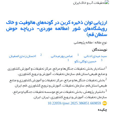
ارزیابی ﺗﻮان ذﺧﻴﺮه ﻛﺮﺑﻦ در گونه‌های هالوفیت و ﺧﺎک
روﻳﺸﮕﺎهﻫﺎى ﺷﻮر (مطالعه موردی- دریاچه حوض
سلطان قم)
نوع مقاله : مقاله پژوهشی
نویسندگان
2
1
سید مهدی ادنانی
عباس پورمیدانی
احسان زندی اصفهان
1
3
حسین توکلی نکو
1
استادیار بخش تحقیقات جنگل‌ها و مراتع، مرکز تحقیقات و آموزش کشاورزی
و منابع طبیعی استان قم، سازمان تحقیقات، آموزش و ترویج کشاورزی،
2
بخش تحقیقات جنگل ها و مراتع، مرکز تحقیقات و آموزش کشاورزی و منابع
طبیعی استان قم، سازمان تحقیقات، آموزش و ترویج کشاورزی، قم، ایران
3
دانشیار پژوهش، بخش تحقیقات مرتع موسسه تحقیقات جنگلها و مراتع،
سازمان تحقیقات، آموزش و ترویج کشاورزی، تهران. ایران.
10.22059/ijswr.2025.386851.669859
چکیده