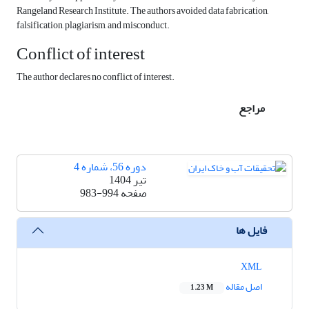
Rangeland Research Institute. The authors avoided data fabrication,
falsification, plagiarism, and misconduct.
Conflict of interest
The author declares no conflict of interest.
مراجع
دوره 56، شماره 4
تیر 1404
صفحه
983-994
فایل ها
XML
اصل مقاله
1.23 M