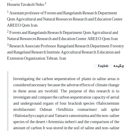
1
Hossein Tavakoli Neko
1
Assistant professor of Forests and Rangelands Research Department,
Qom Agricultural and Natural Resources Research and Education Center,
AREEO, Qom, Iran.
2
Forests and Rangelands Research Department, Qom Agricultural and
Natural Resources Research and Education Center, AREEO, Qom, Iran
3
Research Associate Professor, Rangeland Research Department, Forestry
and Rangeland Research Institute, Agricultural Research, Education and
Extension Organization, Tehran. Iran
چکیده
English
Investigating the carbon sequestration of plants in saline areas is
considered necessary because the adverse effects of climate change
in these areas are twofold. The purpose of this research is to
investigate and compare the carbon sequestration capacity of aerial
and underground organs of four brackish species (Halocnemum
strobilaceum), Oshnan (Seidlitzia rosmarinus), salt spike
(Halostachys caspica) and Tamarix ramosissima and the non-saline
species of the desert (Artemisia sieberi) and the comparison of the
amount of carbon It was stored in the soil of saline and non-saline