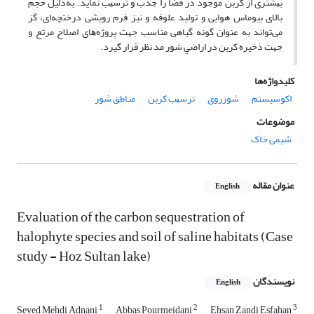
ﺑﻴﺸﺘﺮى از ﻛﺮﺑﻦ ﻣﻮﺟﻮد در ﻓﻀﺎ را ﺟﺬب و ﺗﺮﺳﻴﺐ ﻧﻤﺎﻳﺪ. به‌دلیل حجم
بالای بیوماس هوایی و تولید علوفه و نیز فرم رویشی درختچه‌ای، گز
می‌تواند به عنوان گونه گیاهی مناسب جهت ﭘﺮوژهﻫﺎى اﺻﻼح ﻣﺮﺗﻊ و
جهت ذخیره کربن در اراﺿﻲ ﺷﻮر مد نظر قرار گیرد.
کلیدواژه‌ها
اکوسیستم
شورروی
ﺗﺮﺳﻴﺐ ﻛﺮﺑﻦ
مناطق شور
موضوعات
شیمی خاک
عنوان مقاله
English
Evaluation of the carbon sequestration of
halophyte species and soil of saline habitats (Case
study - Hoz Sultan lake)
نویسندگان
English
1
2
3
Seyed Mehdi Adnani
Abbas Pourmeidani
Ehsan Zandi Esfahan