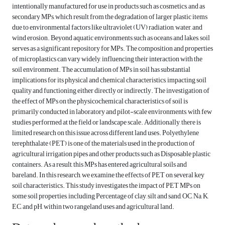
intentionally manufactured for use in products such as cosmetics, and as
secondary MPs, which result from the degradation of larger plastic items
due to environmental factors like ultraviolet (UV) radiation, water, and
wind erosion. Beyond aquatic environments such as oceans and lakes, soil
serves as a significant repository for MPs. The composition and properties
of microplastics can vary widely, influencing their interaction with the
soil environment. The accumulation of MPs in soil has substantial
implications for its physical and chemical characteristics, impacting soil
quality and functioning either directly or indirectly. The investigation of
the effect of MPs on the physicochemical characteristics of soil is
primarily conducted in laboratory and pilot-scale environments, with few
studies performed at the field or landscape scale. Additionally, there is
limited research on this issue across different land uses. Polyethylene
terephthalate (PET) is one of the materials used in the production of
agricultural irrigation pipes and other products such as Disposable plastic
containers. As a result, this MPs has entered agricultural soils and
bareland. In this research, we examine the effects of PET on several key
soil characteristics. This study investigates the impact of PET MPs on
some soil properties, including Percentage of clay, silt and sand, OC, Na, K,
EC, and pH, within two rangeland uses and agricultural land.