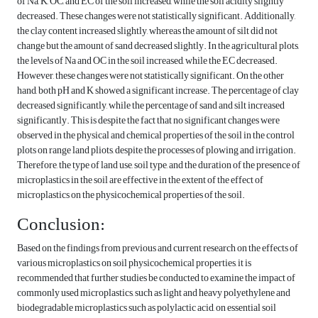
of Na, K, OC, and EC of the soil increased, while the soil acidity slightly
decreased. These changes were not statistically significant. Additionally,
the clay content increased slightly, whereas the amount of silt did not
change but the amount of sand decreased slightly. In the agricultural plots,
the levels of Na and OC in the soil increased, while the EC decreased.
However, these changes were not statistically significant. On the other
hand, both pH and K showed a significant increase. The percentage of clay
decreased significantly, while the percentage of sand and silt increased
significantly. This is despite the fact that no significant changes were
observed in the physical and chemical properties of the soil in the control
plots on range land pliots, despite the processes of plowing and irrigation.
Therefore, the type of land use, soil type, and the duration of the presence of
microplastics in the soil are effective in the extent of the effect of
microplastics on the physicochemical properties of the soil.
Conclusion:
Based on the findings from previous and current research on the effects of
various microplastics on soil physicochemical properties, it is
recommended that further studies be conducted to examine the impact of
commonly used microplastics, such as light and heavy polyethylene and
biodegradable microplastics such as polylactic acid, on essential soil