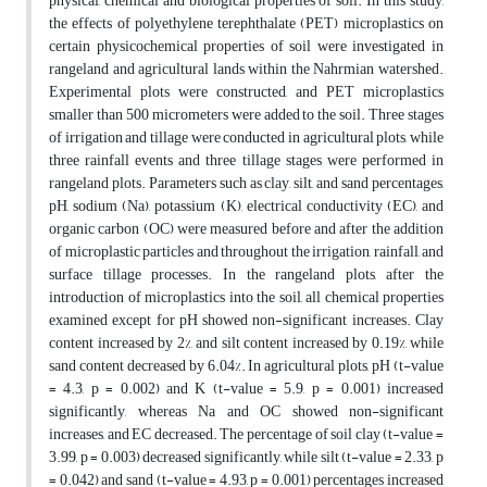
physical, chemical and biological properties of soil. In this study,
the effects of polyethylene terephthalate (PET) microplastics on
certain physicochemical properties of soil were investigated in
rangeland and agricultural lands within the Nahrmian watershed.
Experimental plots were constructed, and PET microplastics
smaller than 500 micrometers were added to the soil. Three stages
of irrigation and tillage were conducted in agricultural plots, while
three rainfall events and three tillage stages were performed in
rangeland plots. Parameters such as clay, silt, and sand percentages,
pH, sodium (Na), potassium (K), electrical conductivity (EC), and
organic carbon (OC) were measured before and after the addition
of microplastic particles and throughout the irrigation, rainfall, and
surface tillage processes. In the rangeland plots, after the
introduction of microplastics into the soil, all chemical properties
examined except for pH showed non-significant increases. Clay
content increased by 2%, and silt content increased by 0.19%, while
sand content decreased by 6.04%. In agricultural plots, pH (t-value
= 4.3, p = 0.002) and K (t-value = 5.9, p = 0.001) increased
significantly, whereas Na and OC showed non-significant
increases, and EC decreased. The percentage of soil clay (t-value =
3.99, p = 0.003) decreased significantly, while silt (t-value = 2.33, p
= 0.042) and sand (t-value = 4.93, p = 0.001) percentages increased