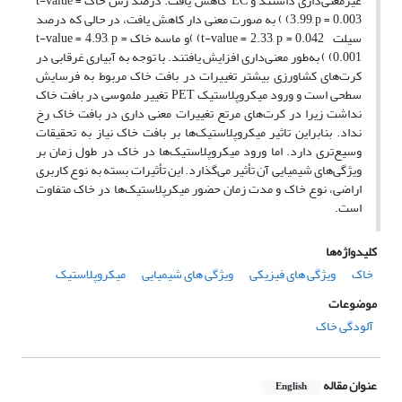
غیرمعنی‌داری داشتند و EC کاهش یافت. درصد رس خاک t-value =
3.99, p = 0.003) ) به صورت معنی دار کاهش یافت، در حالی که درصد
سیلت t-value = 2.33, p = 0.042) )و ماسه خاک t-value = 4.93, p =
0.001) ) به‌طور معنی‌داری افزایش یافتند. با توجه به آبیاری غرقابی در
کرت‌های کشاورزی بیشتر تغییرات در بافت خاک مربوط به فرسایش
سطحی است و ورود میکروپلاستیک PET تغییر ملموسی در بافت خاک
نداشت زیرا در کرت‌های مرتع تغییرات معنی داری در بافت خاک رخ
نداد. بنابراین تاثیر میکروپلاستیک‌ها بر بافت خاک نیاز به تحقیقات
وسیع‌تری دارد. اما ورود میکروپلاستیک‌ها در خاک در طول زمان بر
ویژگی‌های شیمیایی آن تأثیر می‌گذارد. این تأثیرات بسته به نوع کاربری
اراضی، نوع خاک و مدت زمان حضور میکرپلاستیک‌ها در خاک متفاوت
است.
کلیدواژه‌ها
خاک
ویژگی های فیزیکی
ویژگی های شیمیایی
میکروپلاستیک
موضوعات
آلودگی خاک
عنوان مقاله
English