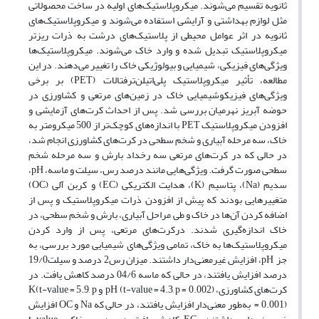
ثانویه تقسیم می‌شوند. میکروپلاستیک‌های اولیه در ساخت محصولاتی
مثل لوازم بهداشتی و آرایشی استفاده می‌شوند و میکروپلاستیک‌های
ثانویه در اثر عوامل محیطی از پلاستیک‌های درشت به ذرات ریزتر
میکروپلاستیک تبدیل شده و وارد خاک می‌شوند. میکروپلاستیک‌ها
ویژگی‌های فیزیکی، شیمیایی و بیولوژیکی خاک را تغییر می‌دهند. در این
مطالعه، تأثیر میکروپلاستیک‌ پلی‌اتیلن‌ترفتالات (PET) بر برخی
ویژگی‌های فیزیکوشیمیایی خاک در زمین‌های مرتعی و کشاورزی در
حوضه آبریز نهرمیان بررسی شد. پس از احداث کرت‌های آزمایشی و
افزودن میکروپلاستیک PET با اندازه‌های کوچک‌تر از 500 میکرومتر به
خاک، سه مرحله آبیاری و شخم سطحی در کرت‌های کشاورزی انجام شد،
در حالی که در کرت‌های مرتعی سه رخداد بارش و سه مرحله شخم
سطحی صورت گرفت. ویژگی‌هایی مانند درصد رس، سیلت و ماسه، pH،
سدیم (Na)، پتاسیم (K)، هدایت الکتریکی (EC) و کربن آلی (OC)
متغییرهایی بودند که پیش از افزودن ذرات میکروپلاستیک‌ و پس از
اضافه کردن آن‌ها در خاک و طی مراحل آبیاری، بارش و شخم سطحی، در
خاک اندازه‌گیری شدند. درکرت‌های مرتعی، پس از وارد کردن
میکروپلاستیک‌ها به خاک، تمامی ویژگی‌های شیمیایی مورد بررسی، به
جز pH، افزایش غیرمعنی‌دار داشتند. میزان رس2 درصد و سیلت19/0
درصد افزایش یافتند، در حالی که ماسه 04/6 درصد کاهش یافت. در
کرت‌های کشاورزی، pH (t-value = 4.3, p = 0.002) و K(t-value = 5.9, p
= 0.001) به‌طور معنی‌دار افزایش یافتند، در حالی که Na و OC افزایش