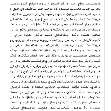
فرونشست سطح زمین در اثر استخراج بی‌رویه منابع آب زیر‌زمینی
بحرانی جهانی محسوب می‌شود که موجب خسارت اقتصادی جدی و
تهدید امنیت ساکنین این مناطق می‌شود. یکی از مهم‌ترین مخاطرات
فرونشست ایجاد و گسترش شکاف در سطح زمین می‌باشد. شناسایی
مناطق دچار گسیختگی سطحی می‌تواند کمک قابل‌توجهی در مدیریت
ریسک این مناطق و بررسی و تحکیم و بهسازی سازه‌های واقع در این
مناطق داشته باشد. شکاف‌های دشت کاشان نمونه بارزی از
گسیختگی‌های سطحی ناشی از برداشت بی‌رویه از منابع آب زیرزمینی و
فرونشست زمین می‌باشد. ازآنجایی‌که در شکاف‌های ناشی از
فرونشست زمین جابجایی مسطحاتی نیز اتفاق افتاده است، برآورد مؤلفه
مسطحاتی فرونشست می‌تواند به مکان‌یابی محل ایجاد شکاف‌ها کمک
کند. از دیگر سو، شکاف‌ها در مناطق دارای فرونشست نامتقارن، در اثر
تغییر شیب سنگ‌بستر اتفاق میفتند. بنابراین برآورد گرادیان جابجایی
قائم می‌تواند به شناسایی مکان‌های دارای تغییرات بالای نرخ جابجایی و
درنتیجه محل‌های ایجاد شکاف منجر شود. در این تحقیق برای اولین بار
با استفاده از میدان جابجایی اندازه‌گیری شده با تکنیک تداخل سنجی
راداری، نقشه مؤلفه مسطحاتی جابجایی منطقه و نقشه گرادیان
فرونشست دشت کاشان محاسبه‌شده و بر اساس این دو نقشه،
مکان‌های محتمل ایجاد شکاف و گسیختگی در مناطق با جابجایی
مسطحاتی بیش از یک سانتی‌متر در سال و نواحی با گرادیان فرونشست
بیش از 10 درصد شناسایی شد. همچنین بازدیدهای میدانی