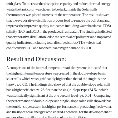
with glass. To increase the absorption capacity and reduce thermal energy
waste, the tank color was chosen to be dark. Inside the Solar stills
thermometer was placed to measure the temperature. The results showed
that the evaporative-distillation process lead to remove the pollutant and
improve the improved quality indicators, including water hardness (TDS),
salinity (EC), and BOD in the produced freshwater. The findings indicated
that evaporative distillation led to the removal of pollutants and improved
quality indicators, including total dissolved solids (TDS), electrical
conductivity (EC), and biochemical oxygen demand (BOD).
Result and Discussion:
A comparison of the internal temperatures of the systems indicated that
the highest internal temperature was created in the double-slope basin
solar stills, which was significantly higher than that of the single-slope
type (p ≤ 0.01). The findings also showed that the double-slope solar still
had a higher efficiency (28.6%) than the single-slope type (24.5%), which
was statistically significant at the one percent level (p ≤ 0.01). Comparing
the performance of double-slope and single-slope solar stills showed that
the double-slope system has higher performance in producing fresh water,
and the use of solar energy is considered a potential for the development of
evaporation-distillation desalination plants in the Sistan..