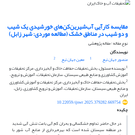
مقایسه کارآیی آب‌شیرین‌کن‌های خورشیدی یک شیب
و دو شیب در مناطق خشک (مطالعه موردی: شهر زابل)
نوع مقاله : مقاله پژوهشی
نویسندگان
2
1
منصور جهان تیع
معین جهان تیع
1
نویسنده مسئول، بخش تحقیقات حفاظت خاک و آبخیزداری، مرکز تحقیقات و
آموزش کشاورزی و منابع طبیعی سیستان، سازمان تحقیقات، آموزش و ترویج،
2
بخش تحقیقات حفاظت خاک و آبخیزداری، مرکز تحقیقات و آموزش کشاورزی
و منابع طبیعی سیستان، سازمان تحقیقات، آموزش و ترویج کشاورزی، زابل،
ایران
10.22059/ijswr.2025.379282.669754
چکیده
در حال حاضر تداوم خشکسالی و بحران کم آبی باعث تنش آبی شدید
در منطقه سیستان شده است که بهره‌برداری از منابع آب شور با