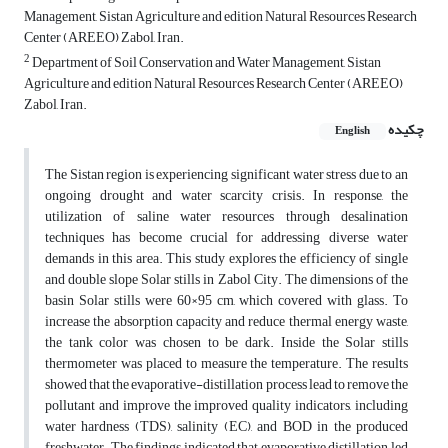
Management, Sistan Agriculture and edition Natural Resources Research
Center (AREEO) Zabol, Iran.
2
Department of Soil Conservation and Water Management, Sistan
Agriculture and edition Natural Resources Research Center (AREEO)
Zabol, Iran.
چکیده
English
The Sistan region is experiencing significant water stress due to an
ongoing drought and water scarcity crisis. In response, the
utilization of saline water resources through desalination
techniques has become crucial for addressing diverse water
demands in this area. This study explores the efficiency of single
and double slope Solar stills in Zabol City. The dimensions of the
basin Solar stills were 60×95 cm, which covered with glass. To
increase the absorption capacity and reduce thermal energy waste,
the tank color was chosen to be dark. Inside the Solar stills
thermometer was placed to measure the temperature. The results
showed that the evaporative-distillation process lead to remove the
pollutant and improve the improved quality indicators, including
water hardness (TDS), salinity (EC), and BOD in the produced
freshwater. The findings indicated that evaporative distillation led