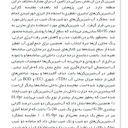
شیرین کردن آن نقش بسزایی در تامین آب برای مصارف مختلف در این
منطقه دارد. در این پژوهش که باهدف مقایسه کارآیی
آب‌شیرین‌کن‌های تبخیری-تقطیری با استفاده از انرژی خورشیدی انجام
شد، عملکرد آب شیرین‌کن‌های دو شیب و تک شیب در شهر زابل مورد
بررسی قرار گرفت. آب شیرین‌کن‌های مورد استفاده دارای مخزنی به
ابعاد 95 *60 سانتی‌متر می‌باشد که سطح آن‌ها با پوشش شیشه محصور
شد. به‌منظور بالا بردن قابلیت جذب و کاهش هدر رفت انرژی حرارتی،
رنگ مخازن آن‌ها تیره انتخاب شد. همچنین برای جمع‌آوری آب تقطیر
شده از سطح شیشه‌ها نیز کانال‌های شیبداری در مخازن این سامانه‌ها
تعبیه شد. بانصب دماسنج درجه حرارت داخلی این سامانه‌ها و با نمونه
برداری از آب ورودی و خروجی به آب شیرین‌کن‌ها خصوصیات شیمیایی
آب استحصالی آنها اندازه‌گیری شد. نتایج نشان داد که فرآیند تبخیر –
تقطیر در آب‌شیرین‌کن‌ها باعث حذف آلاینده‌ها و بهبود شاخص‌های
کیفی از جمله میزان سختی آب (TDS)، شوری (EC) و BOD در آب
شیرین تولید شده است. مقایسه دمای داخلی سامانه‌ها بیانگر آن است
که بیشترین درجه حرارت داخلی در مخزن آب‌شیرین‌کن دو شیب ایجاد
شده است که به‌طور معنی‌دار بیشتر از نوع یک شیب می‌باشد (01/0p
≤). همچنین یافته‌ها نشان داد که آب‌شیرین‌کن دو شیب درصد کارایی
بیشتری (6/28) نسبت به نوع یک شیب (5/24) داشت که از لحاظ آماری
نیز در سطح یک درصد معنی‌دار بود (01/0p ≤ ). مقایسه عملکرد
آب‌شیرین‌کن‌های دو شیب و تک شیب نشان داد که سامانه دو شیب
عملکرد بالاتری در تولید آب شیرین دارد و استفاده از انرژی خورشیدی