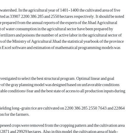
n watershed. In the agricultural year of 1401-1400, the cultivated area of five
rted as 33907, 2200, 386, 285 and 2550 hectares, respectively. It should be noted
ere prepared from the annual reports of the experts of the Jihad Agricultural
nt of water consumption in the agricultural sector have been prepared by
tilizers and poisons, the number of active labor in the agricultural sector of
 of the Ministry of Agricultural Jihad, the statistical yearbook of the province
with Excel software and estimation of mathematical programming models was
vestigated to select the best structural program. Optimal linear and goal
pe of the gray planning model was designed based on unfavorable conditions
able conditions (fear and the best state of access to all production inputs during
elding long-grain rice are cultivated on 2,200, 386, 285, 2,550, 7,643, and 22,864
ion for the farmers.
peseed crops were removed from the cropping pattern, and the cultivation area
2871 and 29929 hectares. Also, in this model, the cultivation area of high-