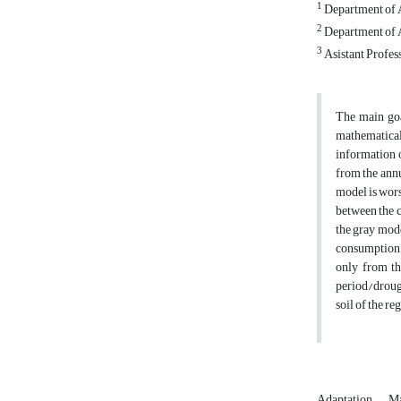
1
Department of A
2
Department of A
3
Asistant Profess
The main goa
mathematical
information o
from the annu
model is wors
between the c
the gray mode
consumption o
only from th
period/drough
soil of the r
Adaptation
Ma