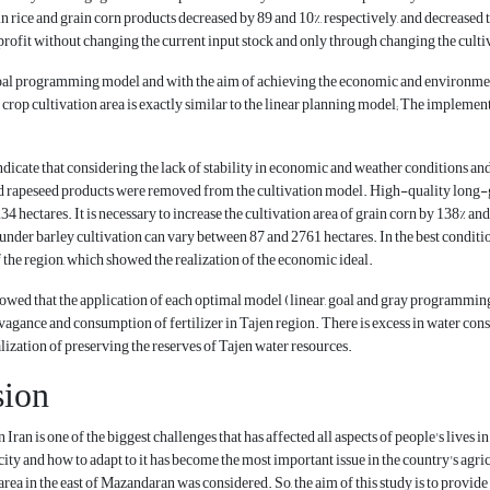
n rice and grain corn products decreased by 89 and 10%, respectively, and decreased
 profit without changing the current input stock and only through changing the culti
oal programming model and with the aim of achieving the economic and environmenta
e crop cultivation area is exactly similar to the linear planning model; The implement
 indicate that considering the lack of stability in economic and weather conditions a
 rapeseed products were removed from the cultivation model. High-quality long-gra
 hectares. It is necessary to increase the cultivation area of grain corn by 138% and
 under barley cultivation can vary between 87 and 2761 hectares. In the best condition
f the region, which showed the realization of the economic ideal.
showed that the application of each optimal model (linear, goal and gray programming)
ravagance and consumption of fertilizer in Tajen region. There is excess in water con
alization of preserving the reserves of Tajen water resources.
sion
n Iran is one of the biggest challenges that has affected all aspects of people's lives 
ity and how to adapt to it has become the most important issue in the country's agricu
ea in the east of Mazandaran was considered. So, the aim of this study is to provide a