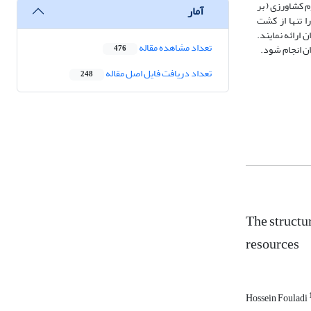
دهای شیمیایی و سموم کشاورزی ( بر
آمار
مکان کسب 21818 میلیارد ریال سود ناخالص را تنها از کشت
 ارائه نمایند.
تعداد مشاهده مقاله
ن انجام شود.
476
تعداد دریافت فایل اصل مقاله
248
The structur
resources
Hossein Fouladi