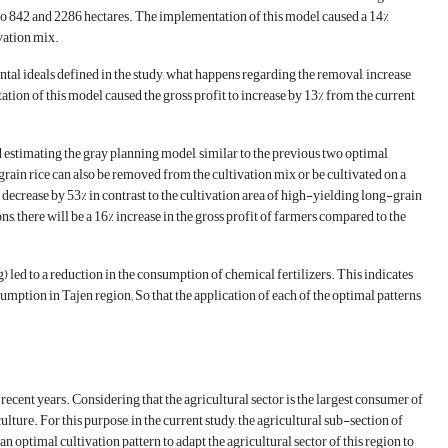
 to 842 and 2286 hectares. The implementation of this model caused a 14%
vation mix.
l ideals defined in the study, what happens regarding the removal, increase
ation of this model caused the gross profit to increase by 13% from the current
nd estimating the gray planning model, similar to the previous two optimal
in rice can also be removed from the cultivation mix or be cultivated on a
 decrease by 53% in contrast to the cultivation area of high-yielding long-grain
s, there will be a 16% increase in the gross profit of farmers compared to the
 led to a reduction in the consumption of chemical fertilizers. This indicates
sumption in Tajen region; So that the application of each of the optimal patterns
in recent years. Considering that the agricultural sector is the largest consumer of
lture. For this purpose, in the current study, the agricultural sub-section of
n optimal cultivation pattern to adapt the agricultural sector of this region to