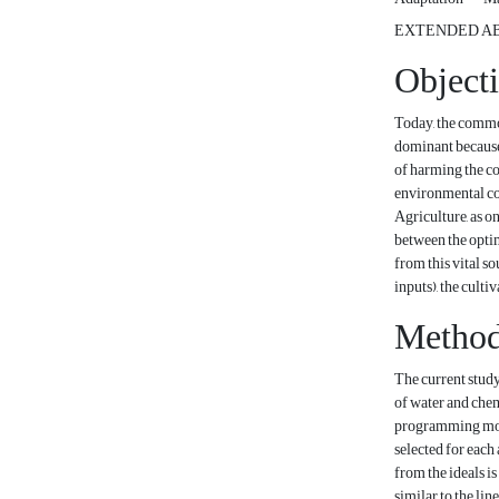
EXTENDED A
Object
Today, the commo
dominant because 
of harming the co
environmental con
Agriculture, as o
between the optim
from this vital s
inputs), the cult
Metho
The current study
of water and chem
programming model
selected for each
from the ideals i
similar to the li