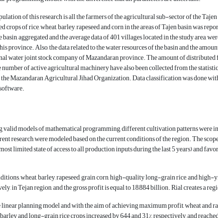
pulation of this research is all the farmers of the agricultural sub-sector of the Taje
d crops of rice, wheat, barley, rapeseed and corn in the areas of Tajen basin was repo
he basin, aggregated and the average data of 401 villages located in the study area, w
his province. Also, the data related to the water resources of the basin and the amou
onal water joint stock company of Mazandaran province. The amount of distributed fer
e number of active agricultural machinery have also been collected from the statistics
of the Mazandaran Agricultural Jihad Organization. Data classification was done 
software.
ing valid models of mathematical programming, different cultivation patterns were in
rent research were modeled based on the current conditions of the region. The sco
ost limited state of access to all production inputs during the last 5 years) and favor
ditions, wheat, barley, rapeseed, grain corn, high-quality long-grain rice, and high-yi
vely, in Tejan region, and the gross profit is equal to 18,884 billion. Rial creates a reg
 linear planning model and with the aim of achieving maximum profit, wheat and ra
barley and long-grain rice crops increased by 644 and 31%, respectively, and reached 