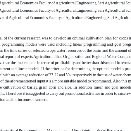
gricultural Economics, Faculty of Agricultural Engineering, Sari Agricultural Sci
gricultural Economics, Faculty of Agricultural Engineering, Sari Agricultural Sci
or of Agricultural Economics, Faculty of Agricultural Engineering, Sari Agricultu
l of the current research was to develop an optimal cultivation plan for crops 
 programming models were used, including linear programming and goal progr
n the time series of selected crops, water resources of the basin and the amount 
al reports of experts Agricultural Jihad Organization and Regional Water Company
e than the linear model in terms of profitability and better than this model in terms
urrent and linear models. If the criterion for determining the optimal model is profi
l with an average reduction of 23, 22 and 50%, respectively, in the use of water, chem
f the aforementioned inputs) is a more suitable model to recommend. Also, this mode
e cultivation of barley, grain corn and rice. In addition, linear and goal mode
t. Therefore, it is suggested to carry out promotional activities in order to raise 
egion and the income of farmers.
thematical Programming
Mazandaran
Uncertainty
Water Resource