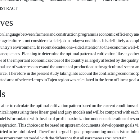
BSTRACT
ives
n language between farmers and construction programs is economic efficiency and p
agriculture is not considered a side job in today's conditions, it is definitely a com
untry's environment. In recent decades, one-sided attention to the economic well-b
sequences. Planning to determine the optimal pattern of cultivation, like any other ty
ne of the important economic sectors of the country, is largely affected by the qualit
al use of water resources and the amount of production in the agricultural sector, 
ource. Therefore, in the present study, taking into account the conflicting economi
ivated area of selected crops in Tajen region was calculated in the form of linear, go
ds
 aims to calculate the optimal cultivation pattern based on the current conditions 
ical inputs using three linear, goal and gray models and will be compared with each
 is formulated with the aim of profit maximization under consideration of resource l
 aspiration. This choice can be based on upstream documents (development goals, visio
s tried to be minimized. Therefore, the goal in goal programming models is to mini
near programming model, with the difference that all parameters are uncertain.