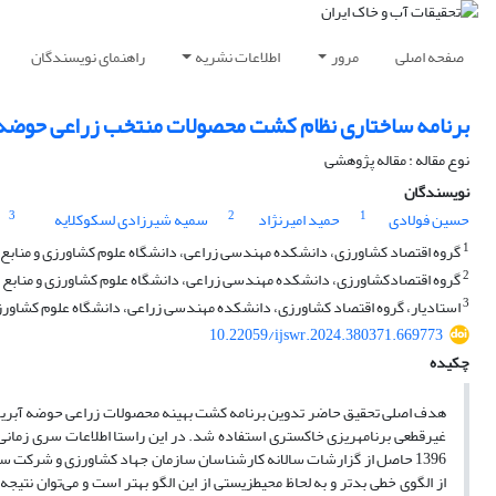
صفحه اصلی
مرور
اطلاعات نشریه
راهنمای نویسندگان
برنامه ساختاری نظام کشت محصولات منتخب زراعی حوضه آبر
نوع مقاله : مقاله پژوهشی
نویسندگان
3
2
1
حسین فولادی
حمید امیرنژاد
سمیه شیرزادی لسکوکلایه
1
گروه اقتصاد کشاورزی، دانشکده مهندسی زراعی، دانشگاه علوم کشاورزی و منابع‌طب
2
گروه اقتصادکشاورزی، دانشکده مهندسی زراعی، دانشگاه علوم کشاورزی و منابع طب
3
استادیار، گروه اقتصاد کشاورزی، دانشکده مهندسی زراعی، دانشگاه علوم کشاورزی 
10.22059/ijswr.2024.380371.669773
چکیده
هدف اصلی تحقیق حاضر تدوین برنامه کشت بهینه محصولات زراعی حوضه آبریز تج
1396 حاصل از گزارشات سالانه کارشناسان سازمان جهاد کشاورزی و شرکت سه
از الگوی خطی بدتر و به لحاظ محیط­زیستی از این الگو بهتر است و می‌توان نتی