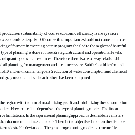
roduction sustainability, of course, economic efficiency is always more
plex economic enterprise. Of course, this importance should not come at the cost
eing of farmers in cropping pattern programs has led to the neglect of harmful
pe of planning, is done at three strategic, structural and operational levels.
y and quantity of water resources. Therefore, there is a two-way relationship
and all planning for management and use is necessary. Sahih should be formed
c (profit) and environmental goals (reduction of water consumption and chemical
al and gray models and with each other. has been compared.
of the region with the aim of maximizing profit and minimizing the consumption
 other. How to use data depends on the type of planning model. The linear
imitations. In the aspirational planning approach, a desirable level is first
n document, land use plan, etc.). Then, in the objective function, the distance
mize undesirable deviations. The gray programming model is structurally