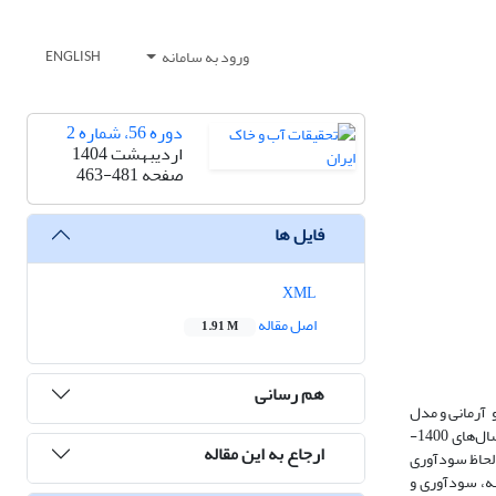
ورود به سامانه
ENGLISH
دوره 56، شماره 2
اردیبهشت 1404
صفحه
463-481
فایل ها
XML
اصل مقاله
1.91 M
هم رسانی
 آرمانی و مدل
غیرقطعی برنامه­ریزی خاکستری استفاده شد. در این راستا اطلاعات سری زمانی محصولات زراعی منتخب، منابع آب حوضه و میزان مصارف آب در بخش کشاورزی طی سال‌های 1400-
ارجاع به این مقاله
 لحاظ سودآوری
ینه، سودآوری و