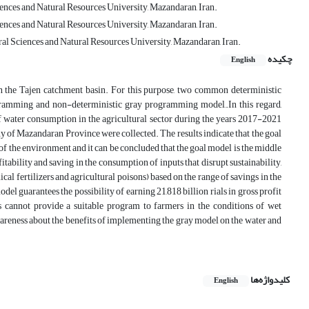
ences and Natural Resources University, Mazandaran, Iran.
ences and Natural Resources University, Mazandaran, Iran.
ral Sciences and Natural Resources University, Mazandaran, Iran.
چکیده
English
in the Tajen catchment basin. For this purpose, two common deterministic
amming and non-deterministic gray programming model,.In this regard,
of water consumption in the agricultural sector during the years 2017-2021
 of Mazandaran Province were collected. The results indicate that the goal
 of the environment and it can be concluded that the goal model is the middle
tability and saving in the consumption of inputs that disrupt sustainability,
ical fertilizers and agricultural poisons) based on the range of savings in the
l guarantees the possibility of earning 21,818 billion rials in gross profit
ls cannot provide a suitable program to farmers in the conditions of wet
awareness about the benefits of implementing the gray model on the water and
کلیدواژه‌ها
English