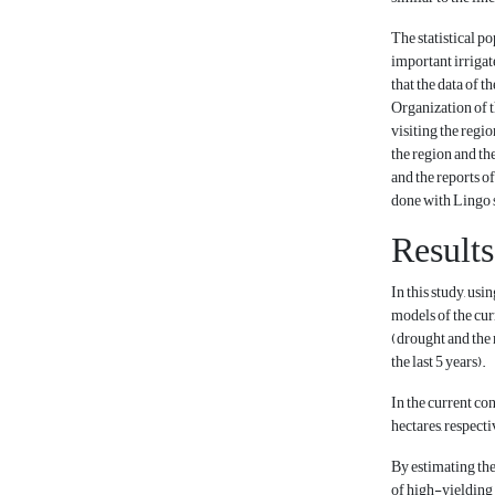
The statistical po
important irrigate
that the data of t
Organization of t
visiting the regi
the region and th
and the reports 
done with Lingo 
Results
In this study, us
models of the cur
(drought and the m
the last 5 years).
In the current con
hectares, respecti
By estimating the
of high-yielding 