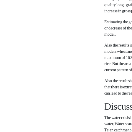
quality long-grai
increase in gross
Estimating the g
or decrease of th
model.
Also, the results
models, wheat and
maximum of 16,234
rice. But the area
current pattern o
Also, the result 
that there is ext
can lead to the re
Discus
The water crisis i
water; Water scarc
Tajen catchment ar