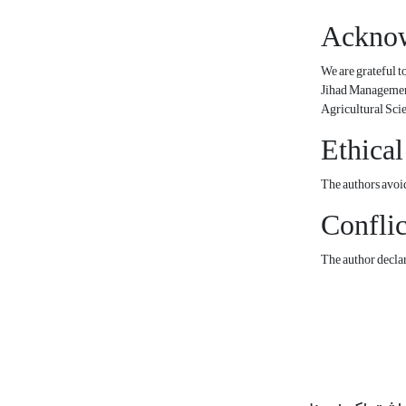
Ackno
We are grateful 
Jihad Management 
Agricultural Sci
Ethical
The authors avoid
Conflic
The author declare