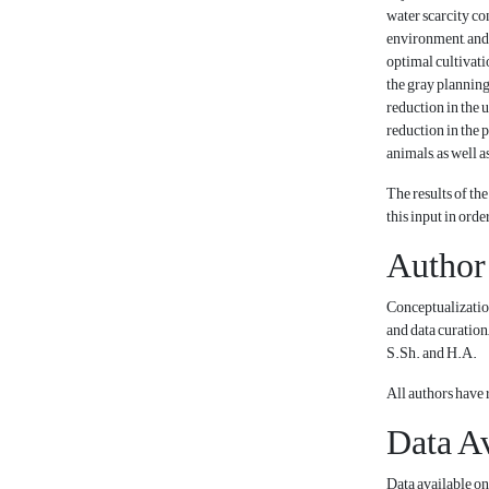
water scarcity co
environment, and 
optimal cultivatio
the gray planning
reduction in the u
reduction in the p
animals, as well a
The results of th
this input in ord
Author
Conceptualization
and data curation
S.Sh. and H.A.
All authors have 
Data Av
Data available on