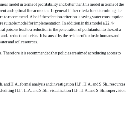
ear model in terms of profitability and better than this model in terms of the
t and optimal linear models. In general, if the criteria for determining the
ttern to recommend. Also, if the selection criterion is saving water consumption,
re suitable model for implementation. In addition, in this model, a 22.4%
al poisons lead to a reduction in the penetration of pollutants into the soil, a
and a reduction in risks. It is caused by the residue of toxins in humans and
 water and soil resources.
rs. Therefore, it is recommended that policies are aimed at reducing access to
. and H.A.; formal analysis and investigation, H.F., H.A. and S.Sh.; resources
 editing, H.F., H.A. and S.Sh.; visualization, H.F., H.A. and S.Sh.; supervision