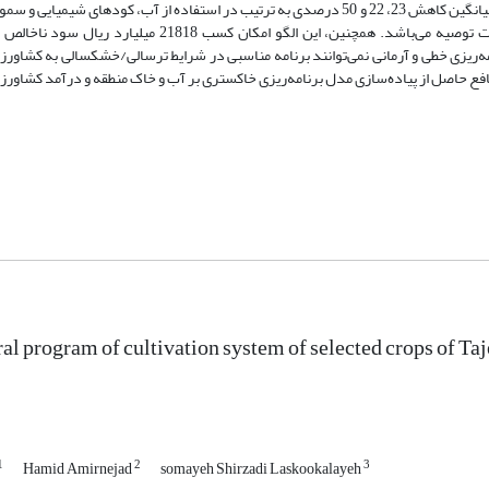
صرفه‌جویی در مصرف نهاده‌های مختل‌کننده پایداری باشد، الگوی خاکستری با میانگین کاهش 23، 22 و 50 درصدی به ترتیب در استفاده از آب، کو
اساس دامنه صرفه­جویی در مصرف نهاده­های مذکور)، الگوی مناسب‌تری جهت توصیه می‌باشد. همچنین، این الگو ا
مه‌ریزی خطی و آرمانی نمی‌توانند برنامه مناسبی در شرایط ترسالی/خشکسالی به کشاورزان
ع حاصل از پیاده‌سازی مدل برنامه‌ریزی خاکستری بر آب و خاک منطقه و درآمد کشاورزا
al program of cultivation system of selected crops of Taj
1
2
3
Hamid Amirnejad
somayeh Shirzadi Laskookalayeh