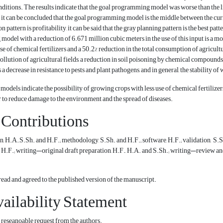
nditions. The results indicate that the goal programming model was worse than the lin
it can be concluded that the goal programming model is the middle between the curren
n pattern is profitability, it can be said that the gray planning pattern is the best pa
 model with a reduction of 6.671 million cubic meters in the use of this input is a mo
se of chemical fertilizers and a 50.2% reduction in the total consumption of agricultur
ollution of agricultural fields, a reduction in soil poisoning by chemical compounds, 
s a decrease in resistance to pests and plant pathogens, and in general, the stability of
e models indicate the possibility of growing crops with less use of chemical fertilize
er to reduce damage to the environment and the spread of diseases.
 Contributions
, H.A.,S.Sh. and H.F.; methodology, S.Sh. and H.F.; software, H.F.; validation, S.Sh
, H.F.; writing—original draft preparation, H.F., H.A. and S.Sh.; writing—review and
read and agreed to the published version of the manuscript.
ailability Statement
 reseanoable request from the authors.