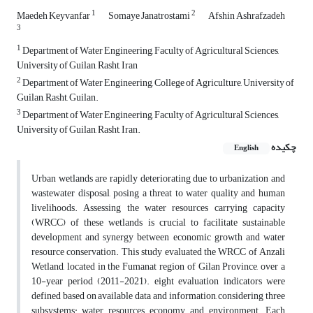
1
2
Maedeh Keyvanfar
Somaye Janatrostami
Afshin Ashrafzadeh
3
1
Department of Water Engineering, Faculty of Agricultural Sciences,
University of Guilan, Rasht, Iran
2
Department of Water Engineering, College of Agriculture, University of
Guilan, Rasht, Guilan.
3
Department of Water Engineering, Faculty of Agricultural Sciences,
University of Guilan, Rasht, Iran.
چکیده
English
Urban wetlands are rapidly deteriorating due to urbanization and
wastewater disposal, posing a threat to water quality and human
livelihoods. Assessing the water resources carrying capacity
(WRCC) of these wetlands is crucial to facilitate sustainable
development and synergy between economic growth and water
resource conservation. This study evaluated the WRCC of Anzali
Wetland, located in the Fumanat region of Gilan Province, over a
10-year period (2011-2021). eight evaluation indicators were
defined based on available data and information, considering three
subsystems: water resources, economy, and environment. Each