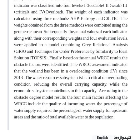
indicator was classified into four levels: I (loadable), II (weak), III
(critical), and IV(Overload). The weight of each indicator was
calculated using three methods: AHP, Entropy, and CRITIC. The
weights obtained from the three methods were combined using the
geometric mean. Subsequently, the annual values of each indicator,
along with their corresponding weights and four evaluation levels,
were applied to a model combining Grey Relational Analysis
(GRA) and Technique for Order Preference by Similarity to Ideal
Solution (TOPSIS). Finally, based on the annual WRCC results, the
obstacle factors were identified. The WRCC assessment indicated
that the wetland has been in a overloading condition (IV) since
2013. The water resources subsystem is in a critical or overloading
condition, reducing the overall carrying capacity, while the
economic subsystem contributes to this capacity. According to the
obstacle degree model results, the four main factors affecting the
WRCC include the quality of incoming water, the percentage of
water supply required, the percentage of water supply for upstream
areas, and the ratio of total available water to the population.
کلیدواژه‌ها
English