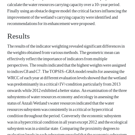
calculate the water resources carrying capacity over a 10-year period.
Finally, using an obstacle degree model, the critical factors influencing the
improvement of the wetland's carrying capacity were identified, and
recommendations for its enhancement were proposed.
Results
The results of the indicator weighting revealed significant differences in
the weights obtained from various methods. The geometric mean can
effectively reflect the importance of indicators from multiple
perspectives. The results indicated that the highest weights were assigned
to indices C8 and C7. The TOPSIS-GRA model results for assessing the
WRCC of each year at different evaluation levels showed that the wetland
was predominantly in a critical (IV) condition, particularly from 2013
onwards, while 2012 exhibited a better status. An examination of the three
subsystems of water resources, economy, and ecology in assessing the
status of Anzali Wetland's water resources indicated that the water
resources subsystem was consistently in a critical or hypercritical
condition throughout the period. Conversely, the economic subsystem
was in a hypercritical condition in all years except 2012, and the ecological
subsystem was in a similar state. Comparing the proximity degrees to
evaluation levels in each subsystem revealed that the economic subsystem