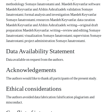
methodology, Somaye Janatrostami and ; Maedeh Keyvanfar software,
Maedeh Keyvanfar and Afshin Ashrafzadeh; validation, Somaye
Janatrostami; formal analysis and investigation, Maedeh Keyvanfar,
Somaye Janatrostami; resources, Maedeh Keyvanfar; data curation,
Maedeh Keyvanfar and Afshin Ashrafzadeh; writing—original draft
preparation, Maedeh Keyvanfar; writing—review and editing, Somaye
Janatrostami; visualization, Somaye Janatrostami; supervision, Somaye
Janatrostami; project administration, Somaye Janatrostami.
Data Availability Statement
Data available on request from the authors.
Acknowledgements
The authors would like to thank all participants of the present study.
Ethical considerations
The authors avoided data fabrication, falsification, plagiarism, and
misconduct.