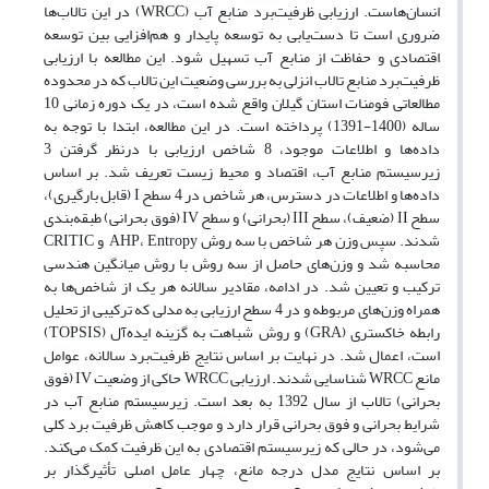
انسان‌هاست. ارزیابی ظرفیت‌برد منابع آب (WRCC) در این تالاب‌ها
ضروری است تا دست‌یابی به توسعه پایدار و هم‌افزایی بین توسعه
اقتصادی و حفاظت از منابع آب تسهیل شود. این مطالعه با ارزیابی
ظرفیت‌برد منابع تالاب انزلی به بررسی وضعیت این تالاب که در محدوده
مطالعاتی فومنات استان گیلان واقع شده است، در یک دوره‌ زمانی 10
ساله (1400-1391) پرداخته است. در این مطالعه، ابتدا با توجه به
داده‌ها و اطلاعات موجود، 8 شاخص ارزیابی با درنظر گرفتن 3
زیرسیستم منابع آب، اقتصاد و محیط زیست تعریف شد. بر اساس
داده‌ها و اطلاعات در دسترس، هر شاخص در 4 سطح I (قابل بارگیری)،
سطح II (ضعیف)، سطح III (بحرانی) و سطح IV (فوق بحرانی) طبقه‌بندی
شدند. سپس وزن هر شاخص با سه روش AHP، Entropy و CRITIC
محاسبه شد و وزن‌های حاصل از سه روش با روش میانگین هندسی
ترکیب و تعیین شد. در ادامه، مقادیر سالانه هر یک از شاخص‌ها به
همراه وزن‌های مربوطه و در 4 سطح ارزیابی به مدلی که ترکیبی از تحلیل
رابطه خاکستری (GRA) و روش شباهت به گزینه ایده‌آل (TOPSIS)
است، اعمال شد. در نهایت بر اساس نتایج ظرفیت‌برد سالانه، عوامل
مانع WRCC شناسایی شدند. ارزیابی WRCC حاکی از وضعیت IV (فوق
بحرانی) تالاب از سال 1392 به بعد است. زیرسیستم منابع آب در
شرایط بحرانی و فوق بحرانی قرار دارد و موجب کاهش ظرفیت برد کلی
می‌شود، در حالی که زیرسیستم اقتصادی به این ظرفیت کمک می‌کند.
بر اساس نتایج مدل درجه مانع، چهار عامل اصلی تأثیرگذار بر