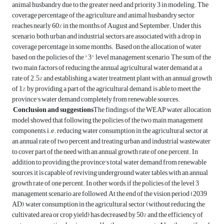
animal husbandry due to the greater need and priority 3 in modeling. The
coverage percentage of the agriculture and animal husbandry sector
reaches nearly 60% in the months of August and September. Under this
scenario, both urban and industrial sectors are associated with a drop in
coverage percentage in some months. Based on the allocation of water
based on the policies of the "3" level management scenario, The sum of the
two main factors of reducing the annual agricultural water demand at a
rate of 2.5% and establishing a water treatment plant with an annual growth
of 1%, by providing a part of the agricultural demand, is able to meet the
province's water demand completely from renewable sources.
Conclusion and suggestions
The findings of the WEAP water allocation
model showed that following the policies of the two main management
components, i.e. reducing water consumption in the agricultural sector at
an annual rate of two percent and treating urban and industrial wastewater
to cover part of the need with an annual growth rate of one percent. In
addition to providing the province's total water demand from renewable
sources, it is capable of reviving underground water tables with an annual
growth rate of one percent. In other words, if the policies of the level 3
management scenario are followed, At the end of the vision period (2039
AD), water consumption in the agricultural sector (without reducing the
cultivated area or crop yield) has decreased by 50% and the efficiency of