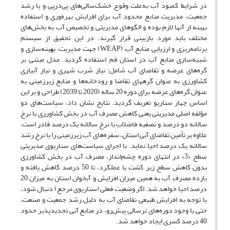
در شرایط کمبود آب به‌علت وقوع خشک‌سالی‌های پی‌درپی و یا رشد
جمعیت، مدیریت منابع محدود آب برای افرایش بهره‌وری و استفاده
بهینه از آنها لازم بوده و الگوهای مدیریتی و تخصیص آب به بخش‌های
مختلف باید مورد بازبینی قرار گیرند. در این تحقیق از ﺳﯿﺴﺘﻢ
ﺑﺮﻧﺎﻣﻪرﯾﺰی و ارزﯾﺎﺑﯽ منابع آب (WEAP) جهت ﻣﺪﯾﺮﯾﺖ، ﺑﻬﯿﻨﻪﺳﺎزی و
ﺷﺒﯿﻪﺳﺎزی ﻣﻨﺎﺑﻊ آب در استان قم استفاده گردید. مدل مبتنی بر
گره‌های عرضه و تقاضای آب شامل: نیاز شرب شهری و نیاز آبیاری
کشاورزی به عنوان گره‎های تقاضا و رودخانه‌ها و منابع زیرزمینی به
عنوان گره‌های عرضه برای دوره 20 ساله (2020 تا 2039) طراحی و بر این
اساس چهار سناریو تعریف گردید. نتایج نشان داد، سیاست‌های دو
مؤلفه اصلی مدیریتی یعنی کاهش مصرف آب در بخش کشاورزی با نرخ
سالانه دو درصد و تصفیه فاضلاب با نرخ سالانه یک درصد قادر است،
علاوه بر تأمین تقاضای آبی استان، سفره‌های آب زیرزمینی را با نرخ رشد
سالانه یک درصد احیا نماید. با اجرای سیاست‌های سناریوی مدیریتی
سطح «3» در انتهای دوره چشم‌انداز، مصرف آب در بخش کشاورزی
بدون کاهش سطح زیر کشت یا عملکرد، تا 50 درصد کاهش یافته و
بازده مصرف آب به همین میزان افزایش و آبخوان استان به میزان 20
درصد احیا خواهد شد. اگر وضعیت فعلی (سناریوی مرجع) دنبال شود،
با توجه به افزایش طبیعی تقاضای آب به دلیل رشد جمعیت و صنعت،
حتی با وجود دوره‌های ترسالی پیش‌رو، در منابع آبی تجدیدپذیر حدود
40 درصد کسری ایجاد خواهد شد.