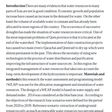
Introduction
There are many evidences that water resources in many
parts of Iran are not in good condition. Economic growth and population
increase have caused an increase in the demand for water. On the other
hand, the volume of available water is constant and has already been
allocated in most regions of the country. The occurrence of successive
droughts has made the situation of water resources more critical. One of
the most important problems of Qom province is that it is located at the
end of the watershed. The implementation of dam construction projects
has caused two main rivers (Qarachai and Qomrud) to dry up, which were
almost permanent in the past. This shows the necessity of using new
technologies in the process of water distribution and purification,
improving the infrastructure of water sources, etc. In this region, the
integrated management of water resources that takes into account the
long-term development of the hydrosystem is important.
Materials and
methods
In this research, the water assessment and programming model
(WEAP) was use for the allocation, management and simulation of water
resources. The design of a WEAP model is based on water supply and
demand nodes. 2014 was considered as the blue base year. According to
the objectives of the research, four scenarios were defined for the period
from 2020 to 2039. Reference scenario: extraction of underground
resources only as much as renewable water resources, two percent annual