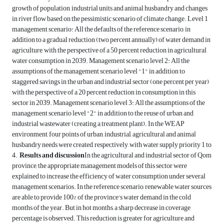
growth of population, industrial units and animal husbandry and changes
in river flow based on the pessimistic scenario of climate change. Level 1
management scenario: All the defaults of the reference scenario, in
addition to a gradual reduction (two percent annually) of water demand in
agriculture, with the perspective of a 50 percent reduction in agricultural
water consumption in 2039. Management scenario level 2: All the
assumptions of the management scenario level "1" in addition to
staggered savings in the urban and industrial sector (one percent per year)
with the perspective of a 20 percent reduction in consumption in this
sector in 2039. Management scenario level 3: All the assumptions of the
management scenario level "2" in addition to the reuse of urban and
industrial wastewater (creating a treatment plant). In the WEAP
environment, four points of urban, industrial, agricultural and animal
husbandry needs were created, respectively, with water supply priority 1 to
4.
Results and discussion
In the agricultural and industrial sector of Qom
province, the appropriate management models of this sector were
explained to increase the efficiency of water consumption under several
management scenarios. In the reference scenario, renewable water sources
are able to provide 100% of the province's water demand in the cold
months of the year. But in hot months, a sharp decrease in coverage
percentage is observed. This reduction is greater for agriculture and