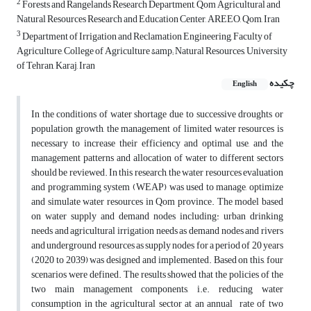
2
Forests and Rangelands Research Department, Qom Agricultural and
Natural Resources Research and Education Center, AREEO, Qom, Iran
3
Department of Irrigation and Reclamation Engineering, Faculty of
Agriculture, College of Agriculture &amp; Natural Resources, University
of Tehran, Karaj, Iran
چکیده
English
In the conditions of water shortage due to successive droughts or
population growth, the management of limited water resources is
necessary to increase their efficiency and optimal use, and the
management patterns and allocation of water to different sectors
should be reviewed. In this research, the water resources evaluation
and programming system (WEAP) was used to manage, optimize
and simulate water resources in Qom province. The model based
on water supply and demand nodes including: urban drinking
needs and agricultural irrigation needs as demand nodes and rivers
and underground resources as supply nodes for a period of 20 years
(2020 to 2039) was designed and implemented. Based on this, four
scenarios were defined. The results showed that the policies of the
two main management components, i.e. reducing water
consumption in the agricultural sector at an annual rate of two