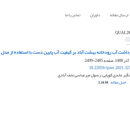
ارسال مقاله
داوران
تماس با ما
QUAL2
شت آب رودخانه بهشت آباد بر کیفیت آب پایین دست با استفاده از مدل QUAL2Kw
2485-2499
10.22059/ijswr.2021.32
گیر عابدی کوپایی، رسول میرعباسی نجف آبادی
اصل مقاله
1.16 M