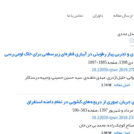
ارسال مقاله
داوران
تماس با ما
دل عددی
 و تجربی پیاز رطوبتی در آبیاری قطره‌ای زیرسطحی برای خاک لومی رسی
1885-1897
10.22059/ijswr.2019.27
وانی، خلیل اژدری، مهدی دلقندی، سید حسین حسینی، وجیهه درستکار
اصل مقاله
1.74 M
جریان عبوری از دریچه‌های کشویی در تمام دامنه استغراق
583-596
10.22059/ijswr.2018.23
لاح کوچک زاده، محمد بی جن خان
اصل مقاله
1.99 M