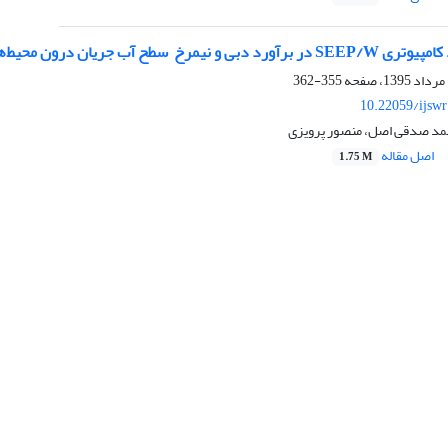
آب جریان درون محیط‌های متخلخل درشت دانه طویل
355-362
10.22059/ijsw
مد صدقی اصل، منصور پرویزی
اصل مقاله
1.75 M