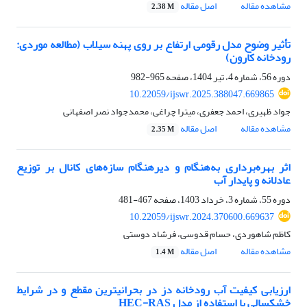
مشاهده مقاله
اصل مقاله
2.38 M
تأثیر وضوح مدل رقومی ارتفاع بر روی پهنه سیلاب (مطالعه موردی:
رودخانه کارون)
دوره 56، شماره 4، تیر 1404، صفحه
965-982
10.22059/ijswr.2025.388047.669865
جواد ظهیری، احمد جعفری، میترا چراغی، محمدجواد نصر اصفهانی
مشاهده مقاله
اصل مقاله
2.35 M
اثر بهره‌برداری به‌هنگام و دیرهنگام سازه‌های کانال بر توزیع
عادلانه و پایدار آب
دوره 55، شماره 3، خرداد 1403، صفحه
467-481
10.22059/ijswr.2024.370600.669637
کاظم شاهوردی، حسام قدوسی، فرشاد دوستی
مشاهده مقاله
اصل مقاله
1.4 M
ارزیابی کیفیت آب رودخانه دز در بحرانیترین مقطع و در شرایط
خشکسالی با استفاده از مدل HEC-RAS