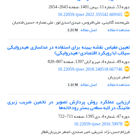
دوره 53، شماره 11، بهمن 1401، صفحه
2643-2654
10.22059/ijswr.2022.335542.669165
علی‌محمد گلابینی، علی افروس، مهدی اسدی لور، علی عصاره، حسین فتحیان
مشاهده مقاله
اصل مقاله
2.21 M
تعیین مقیاس نقشه بهینه برای استفاده در مدلسازی هیدرولیکی
سیلاب (با رویکرد اقتصادی-هیدرولیکی)
دوره 49، شماره 4، مهر و آبان 1397، صفحه
807-820
10.22059/ijswr.2018.240518.667746
اصغر عزیزیان
مشاهده مقاله
اصل مقاله
1.11 M
ارزیابی عملکرد روش پردازش تصویر در تخمین ضریب زبری
مانینگ در لایه سطحی بستر رودخانه‌ها
دوره 47، شماره 4، دی 1395، صفحه
711-722
10.22059/ijswr.2016.59978
فرزام حسن نژاد شریفی، امیر صمدی، اصغر عزیزیان قطار