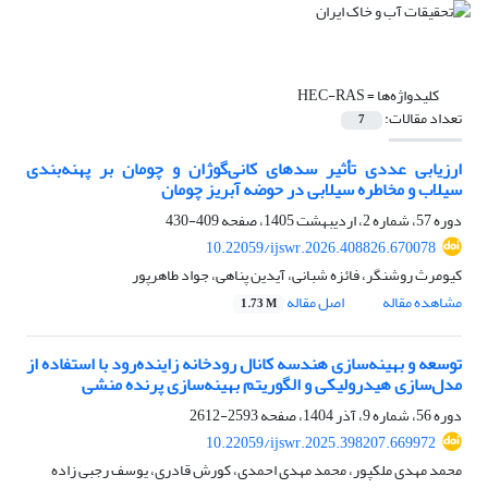
کلیدواژه‌ها =
HEC-RAS
تعداد مقالات:
7
ارزیابی عددی تأثیر سدهای کانی‌گوژان و چومان بر پهنه‌بندی
سیلاب و مخاطره سیلابی در حوضه آبریز چومان
دوره 57، شماره 2، اردیبهشت 1405، صفحه
409-430
10.22059/ijswr.2026.408826.670078
کیومرث روشنگر، فائزه شبانی، آیدین پناهی، جواد طاهرپور
مشاهده مقاله
اصل مقاله
1.73 M
توسعه و بهینه‌سازی هندسه کانال رودخانه زاینده‌رود با استفاده از
مدل‌سازی هیدرولیکی و الگوریتم بهینه‌سازی پرنده منشی
دوره 56، شماره 9، آذر 1404، صفحه
2593-2612
10.22059/ijswr.2025.398207.669972
محمد مهدی ملکپور، محمد مهدی احمدی، کورش قادری، یوسف رجبی زاده