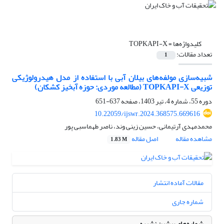
کلیدواژه‌ها =
TOPKAPI-X
تعداد مقالات:
1
شبیه‌سازی مولفه‌های بیلان آبی با استفاده از مدل هیدرولوژیکی
توزیعی TOPKAPI-X (مطالعه موردی: حوزه‌ آبخیز کشکان)
دوره 55، شماره 4، تیر 1403، صفحه
637-651
10.22059/ijswr.2024.368575.669616
محمدمهدی آرتیمانی، حسین زینی وند، ناصر طهماسبی پور
مشاهده مقاله
اصل مقاله
1.83 M
مقالات آماده انتشار
شماره جاری
شماره‌های پیشین نشریه