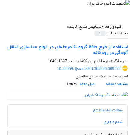
کلیدواژه‌ها =
تشخیص منابع آلاینده
تعداد مقالات:
1
استفاده از طرح حافظ گروه تک‌مرحله‌ای در انواع مدلسازی انتقال
آلودگی در رودخانه
دوره 54، شماره 11، بهمن 1402، صفحه
1627-1646
10.22059/ijswr.2023.365226.669572
امیرمحمد سعادت، مهدی مظاهری
مشاهده مقاله
اصل مقاله
1.66 M
مقالات آماده انتشار
شماره جاری
شماره‌های پیشین نشریه