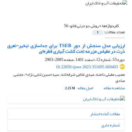
کلیدواژه‌ها =
روش دو جزئی فائو-56
تعداد مقالات:
1
ارزیابی مدل سنجش از دور TSEB برای جداسازی تبخیر-تعرق
ذرت در مقیاس مزرعه تحت کشت آبیاری قطره‌ای
دوره 53، شماره 12، اسفند 1401، صفحه
2885-2903
10.22059/ijswr.2023.351695.669403
مصیب مقبلی دامنه، مهدی غلامی شرفخانه، سیدحسین ثنایی نژاد*، مجتبی
صادق
مشاهده مقاله
اصل مقاله
2.25 M
مقالات آماده انتشار
شماره جاری