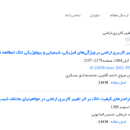
ارسال مقاله
داوران
تماس با ما
غییر کاربری اراضی
یر کاربری اراضی بر ویژگی‌های فیزیکی، شیمیایی و بیولوژیکی خاک (مطالعه 
2179-2197
10.22059/ijswr.2025.39
ان مروج، احمد گلچین، محمدصادق عسکری
اصل مقاله
1.84 M
ارامترهای کیفیت خاک بر اثر تغییر کاربری اراضی در موقعیتهای مختلف ش
 خرمالی، شمس اله ایوبی
اصل مقاله
2.84 M