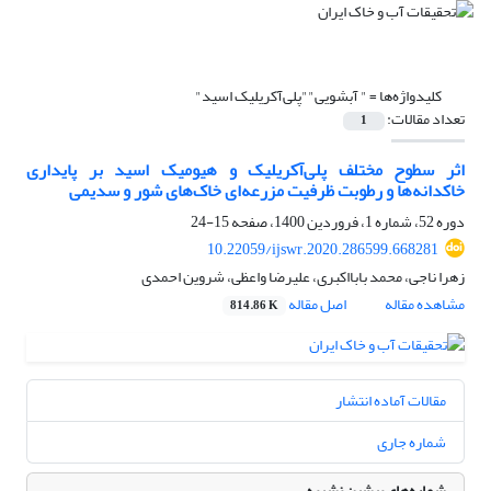
کلیدواژه‌ها =
" آبشویی""پلی‌آکریلیک اسید"
تعداد مقالات:
1
اثر سطوح مختلف پلی‌آکریلیک و هیومیک اسید بر پایداری
خاکدانه‌ها و رطوبت ظرفیت مزرعه‌ای خاک‌های شور و سدیمی
دوره 52، شماره 1، فروردین 1400، صفحه
15-24
10.22059/ijswr.2020.286599.668281
زهرا ناجی، محمد بابااکبری، علیرضا واعظی، شروین احمدی
مشاهده مقاله
اصل مقاله
814.86 K
مقالات آماده انتشار
شماره جاری
شماره‌های پیشین نشریه