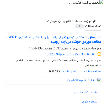
کلیدواژه‌ها =
معادله فائو-پنمن-مونتیت
تعداد مقالات:
1
مدل‌سازی عددی تبخیرتعرق پتانسیل با مدل منطقه‌ای WRF –
مطالعه موردی حوضه دریاچه ارومیه
دوره 49، شماره 6، بهمن و اسفند 1397، صفحه
1395-1404
10.22059/ijswr.2018.253538.667864
امیرحسین نیک فال، ساویز صحت کاشانی، عباس رنجبر سعادت آبادی،
ابراهیم فتاحی
مشاهده مقاله
اصل مقاله
1000.72 K
مقالات آماده انتشار
شماره جاری