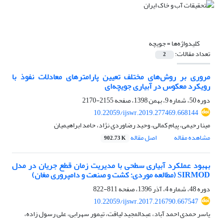
کلیدواژه‌ها =
جویچه
تعداد مقالات:
2
مروری بر روش‌های مختلف تعیین پارامترهای معادلات نفوذ با
رویکرد معکوس در آبیاری جویچه‌ای
دوره 50، شماره 9، بهمن 1398، صفحه
2155-2170
10.22059/ijswr.2019.277469.668144
مینا رحیمی، پیام کمالی، وحید رضاوردی نژاد، حامد ابراهیمیان
مشاهده مقاله
اصل مقاله
902.73 K
بهبود عملکرد آبیاری سطحی با مدیریت زمان قطع جریان در مدل
SIRMOD (مطالعه موردی: کشت و صنعت و دامپروری مغان)
دوره 48، شماره 4، آذر 1396، صفحه
811-822
10.22059/ijswr.2017.216790.667547
یاسر حمدی احمد آباد، عبدالمجید لیاقت، تیمور سهرابی، علی رسول زاده،