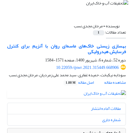
نویسنده =
مرجان مجدی نسب
تعداد مقالات:
1
بهسازی زیستی خاک‌های ماسه‌ای روان با آنزیم برای کنترل
فرسایش هیدرولیکی
دوره 52، شماره 6، شهریور 1400، صفحه
1571-1584
10.22059/ijswr.2021.315449.668906
سودابه نیکبخت، حمیده غفاری، سید محمد علی زمردیان، مرجان مجدی نسب
مشاهده مقاله
اصل مقاله
1.88 M
مقالات آماده انتشار
شماره جاری
شماره‌های پیشین نشریه