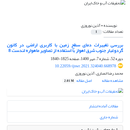
نویسنده =
آذین نوروزی
تعداد مقالات:
1
بررسی تغییرات دمای سطح زمین با کاربری اراضی در کانون
گردوغبار جنوب شرق اهواز با استفاده از تصاویر ماهواره لندست 8
دوره 52، شماره 7، مهر 1400، صفحه
1825-1840
10.22059/ijswr.2021.324040.668978
محمد رضا انصاری، آذین نوروزی
مشاهده مقاله
اصل مقاله
2.01 M
مقالات آماده انتشار
شماره جاری
شماره‌های پیشین نشریه