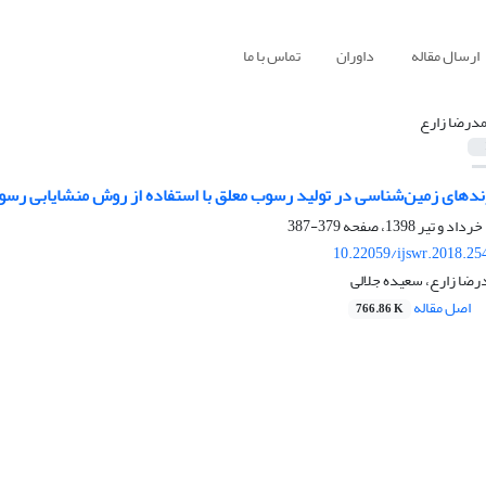
ارسال مقاله
داوران
تماس با ما
درضا زارع
دهای زمین‌شناسی در تولید رسوب معلق با استفاده از روش منشایابی رسوب
379-387
10.22059/ijswr.2018.25
رضا زارع، سعیده جلالی
اصل مقاله
766.86 K