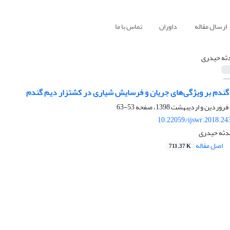
ارسال مقاله
داوران
تماس با ما
ثه حیدری
ش گندم بر ویژگی‌های جریان و فرسایش شیاری در کشتزار دیم گندم
53-63
10.22059/ijswr.2018.24
هدثه حیدری
اصل مقاله
711.37 K