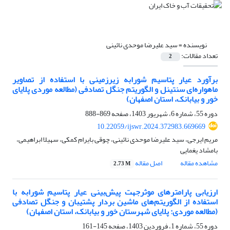
نویسنده =
سید علیرضا موحدی نائینی
تعداد مقالات:
2
برآورد عیار پتاسیم شورابه زیرزمینی با استفاده از تصاویر
ماهواره‌ای سنتینل و الگوریتم جنگل تصادفی (مطالعه موردی پلایای
خور و بیابانک، استان اصفهان)
دوره 55، شماره 6، شهریور 1403، صفحه
869-888
10.22059/ijswr.2024.372983.669669
مریم ایرجی، سید علیرضا موحدی نائینی، چوقی بایرام کمکی، سهیلا ابراهیمی،
بامشاد یغمایی
مشاهده مقاله
اصل مقاله
2.73 M
ارزیابی پارامترهای موثرجهت پیش‌بینی عیار پتاسیم شورابه با
استفاده از الگوریتم‌های ماشین بردار پشتیبان و جنگل تصادفی
(مطالعه موردی: پلایای شهرستان خور و بیابانک، استان اصفهان)
دوره 55، شماره 1، فروردین 1403، صفحه
145-161