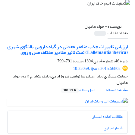
نویسنده =
جواد هادیان
تعداد مقالات:
1
ارزیابی تغییرات جذب عناصر معدنی در گیاه دارویی بالنگوی شهری
(Lallemantia iberica) تحت تاثیر مقادیر مختلف مس و روی
دوره 46، شماره 4، دی 1394، صفحه
791-799
10.22059/ijswr.2015.56802
حمایت عسگری لجایر، غلامرضا ثواقبی فیروزآبادی، بابک متشرع زاده، جواد
هادیان
مشاهده مقاله
اصل مقاله
381.99 K
مقالات آماده انتشار
شماره جاری