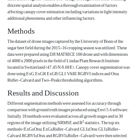
discrete spatial ‎analysis enables a thorough examination of factors
affecting canopy cover estimation, including ‎variations in light intensity,
additional phenomena, and other influencing factors.‎
Methods
The dataset of drone images captured by the University of Bonn of the
sugar beet field during the 2015-16 cropping season was utilized. These
data were prepared using DJI MATRICE 100 drone and with dimensions
of 4000 x 2000 pixels in the field of Lindau Plant Research Institute
located in Switzerland (‎47.45°N, 8.68°E‎). Canopy cover segmentation was
done using ExG, ExGR, ExGB, GLI, VARI, RGBVI indices and Otsu,
Ridler-Calvard and Two-Peaks thresholding algorithms.
Results and Discussion
Different segmentation methods were assessed for accuracy through
comparison with ground truth images produced using Envi 5.6 software.
Initially, 18 methods were evaluated across all growth stages and in 30
2
regions of the image, utilizing NRMSE and R
statistics. The top six
methods (ExG&Otsu, ExG&Ridler-Calvard, GLI&Otsu, GLI&Ridler-
Calvard, RGBVI&Otsu, and RGBVI&Ridler-Calvard) were then selected