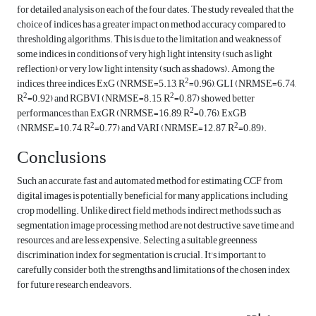
for detailed analysis on each of the four dates. The study revealed that the
choice of indices has a greater impact on method accuracy compared to
thresholding algorithms. This is due to the limitation and weakness of
some indices in conditions of very high light intensity (such as light
reflection) or very low light intensity (such as shadows). Among the
2
indices, three indices ExG (NRMSE=5.13, R
=0.96), GLI (NRMSE=6.74,
2
2
R
=0.92) and RGBVI (NRMSE=8.15, R
=0.87) showed better
2
performances than ExGR (NRMSE=16.89, R
=0.76), ExGB
2
2
(NRMSE=10.74, R
=0.77) and VARI (NRMSE=12.87, R
=0.89).
Conclusions
Such an accurate, fast and automated method for estimating CCF from
digital images is potentially beneficial for many applications, including
crop modelling. Unlike direct field methods, indirect methods such as
segmentation image processing method are not destructive, save time and
resources, and are less expensive. Selecting a suitable greenness
discrimination index for segmentation is crucial. It's important to
carefully consider both the strengths and limitations of the chosen index
for future research endeavors.