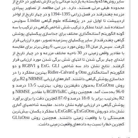
سایر روش‌ها که وابسته به بازدید میدانی یا پردازش تصاویر در خارج از
محدوده طیفی مرئی ‏هستند، دارد.‏ در این مطالعه، از تصاویر پهپادی
مزرعه چغندرقند در فصل زراعی 1395-1394 و در چهار تاریخ از اواخر
اردیبهشت تا اوایل تیر در پژوهشگاه علوم گیاهی Lindau سوئیس
استفاده شد. ابتدا عملکرد ترکیب شش شاخص گیاهی در ترکیب با سه
گونه الگوریتم آستانه‌گذاری مختلف برای جداسازی پیکسل‏های پوشش
گیاهی چغندرقند از سایر پیکسل‏های پس‏زمینه تصویر، مورد ارزیابی قرار
گرفت. سپس از میان 18 روش مورد بررسی، 6 روش برتر برای مقایسه
با مقادیر واقعی زمینی در 30 ناحیه مختلف مزرعه و در چهار تاریخ از
ابتدای چهار برگی شدن تا انتهای شش برگی شدن مورد ارزیابی قرار
گرفتند. نتایج نشان داد سه شاخص ExG، GLI و RGBVI و دو
الگوریتم آستانه‌گذاری Otsu و Ridler-Calvard بهترین عملکرد را در
جداسازی پوشش گیاهی داشتند. آماره‌های ارزیابی NRMSE و R2 برای
روش ExG&Otsu به‌عنوان دقیق‏ترین روش، به‏ترتیب 13/5 درصد و
96/0 به‌دست آمد. هم‌چنین روش RGBVI&RC با مقادیر NRMSE و
R2 به‌ترتیب، برابر با 18/8 درصد و 87/0 کم‌ترین دقت را برای برآورد
پوشش گیاهی در ارزیابی اولیه نشان دادند. مقایسه شاخص‏های آماری
نشان داد دو روش ‏ExG&Otsu‏ و ‏ExG&RC‏ با عملکرد یکسان، بیش‌ترین
کم‌ترین خطا را نسبت به داده‌های واقعیت زمینی داشت.