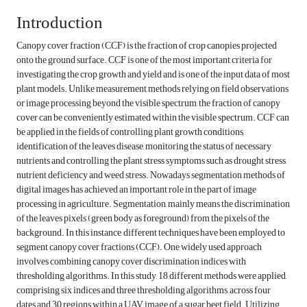
Introduction
Canopy cover fraction (CCF) is the fraction of crop canopies projected
onto the ground surface. CCF is one of the most important criteria for
investigating the crop growth and yield and is one of the input data of ‎most
plant models.‎‏ ‏Unlike measurement methods relying on field observations
or image processing beyond the visible spectrum, the ‎fraction of canopy
cover can be conveniently estimated within the visible spectrum. CCF can
be applied‏ ‏in the fields of controlling plant growth conditions,
identification of the ‎leaves disease, ‎monitoring the status of necessary
nutrients and controlling the plant stress ‎symptoms such as ‎drought stress,
nutrient deficiency and weed stress.‎‏ ‏Nowadays segmentation ‎methods of
digital images has achieved an important role in the part of ‎image
processing in ‎agriculture. Segmentation, mainly means the discrimination
of the leaves ‎pixels (green body as ‎foreground) from the pixels of the
background. In this instance, different techniques have been ‎employed to
segment canopy cover fractions (CCF). One widely used approach
involves ‎combining canopy cover discrimination indices with
thresholding algorithms. In this study, 18 ‎different methods were applied,
comprising six indices and three thresholding algorithms, across ‎four
dates and 30 regions within a UAV image of a sugar beet field. Utilizing