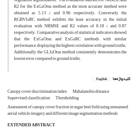
R2 for the ExG&Otsu method as the most accurate method ‎were
obtained as 5.13 % and 0.96, respectively.‎ Conversely, the
RGBVI&RC method exhibits the least accuracy in the initial
evaluation, with ‎NRMSE and R2 values of 8.18 % and 0.87,
respectively. Comparative analysis of statistical indicators showed
that the ExG&Otsu and ExG&RC methods with similar
performance, displaying ‎the highest correlation with ground truths.
Additionally, the GLI&Otsu method consistently demonstrates the
lowest ‎error compared to ‎ground truths. ‎
کلیدواژه‌ها
English
Canopy cover discrimination index
Mahalanobis distance
Supervised classification
Thresholding
Assessment of canopy cover fraction in sugar beet field using unmanned
aerial vehicle imagery and different image segmentation methods
EXTENDED ABSTRACT