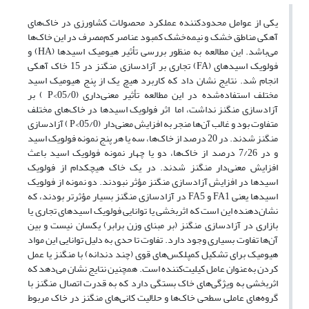
یکی از عوامل محدودکننده عملکرد محصولات کشاورزی در خاک‌های
آهکی مناطق خشک و نیمه‌خشک کمبود عناصر کم‌مصرف در این خاک‌ها
می‌باشد. این مطالعه به منظور بررسی تأثیر هیومیک اسیدها (HA) و
فولویک اسیدهای (FA) تجاری بر آزادسازی منگنز در 15 خاک آهکی
انجام شد. نتایج نشان داد که کاربرد هیچ یک از پنج هیومیک اسید
مختلف استفاده‌شده در این مطالعه تأثیر معنی‌داری (05/0>P ) بر
آزادسازی منگنز نداشت، اما اثر فولویک اسیدها در خاک‌های مختلف
متفاوت بود و غالب آن‌ها منجر به افزایش معنی‌دار (05/0>P ) آزادسازی
منگنز شدند. در 20 درصد از خاک‌ها، سه یا هر پنج نمونه فولویک اسید
و در 7/26 درصد از خاک‌ها، دو یا چهار نمونه فولویک اسید باعث
افزایش معنی‌دار منگنز شدند. در یک خاک هیچکدام از فولویک
اسیدها در افزایش آزادسازی منگنز مؤثر نبودند. دو نمونه از فولویک
اسیدها یعنی FA1 و FA5 در آزادسازی منگنز بسیار مؤثرتر بودند، که
نشان‌دهنده این است که اثربخشی یا توانایی فولویک اسیدهای تجاری یا
بازاری در آزادسازی منگنز (بر مبنای وزن برابر) یکسان نیست و بین
آن‌ها تفاوت بسیاری وجود دارد. تفاوت تا حدی به دلیل توانایی این مواد
هیومیک برای تشکیل کمپلکس‌های قوی (چند دندانه) با منگنز یا عمل
کردن به‌عنوان عامل کیلیت‌کننده است. همچنین نتایج نشان می‌دهد که
اثربخشی به ویژگی‌های خاک بستگی دارد که به قدرت اتصال منگنز با
گروه‌های عاملی سطحی خاک‌ها و حلالیت کانی‌های منگنز در خاک مربوط