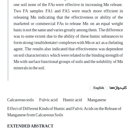
one soil, none of the FAs were effective in increasing Mn release.
Two FA samples, FA1 and FA5, were much more efficient in
releasing Mn, indicating that the effectiveness or ability of the
marketed or commercial FAs to release Mn, on an equal weight
basis, is not the same and varies greatly among them. The difference
was, to some extent, due to the ability of these humic substances to
form strong (multidentate) complexes with Mn or act as a chelating
agent. The results also indicated that effectiveness was dependent
on soil characteristics, which were related to the binding strength of
Mn with surface functional groups of soils and the solubility of Mn
minerals in the soil.
کلیدواژه‌ها
English
Calcareous soils
Fulvic acid
Humic acid
Manganese
Effect of Different Kinds of Humic and Fulvic Acids on the Release of
Manganese from Calcareous Soils
EXTENDED ABSTRACT