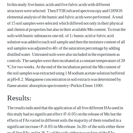
In this study, five humic acids and five fulvic acids with different
structures were selected. Then FTIR infrared spectroscopy and CHNOS
elemental analysis of the humic and fulvic acids were performed. A total
of 15 soil samples were selected, which differed not only in their physical
and chemical properties, but also in their available Mn content. To treat the
soils with humic substances, one mL of 1% humic acid or fulvic acid
solution was added to each soil sample and then the moisture content of all
soil samples was adjusted to 40% of the saturation percentage by adding
distilled water. Untreated soils were also included in the experiment as
controls. The samples were then incubated at a constant temperature of 20
ºC for two weeks. At the end of the incubation period, the Mn content of
the soil samples was extracted using 1 M sodium acetate solution buffered
at pH=8.2. Manganese concentration in soil extracts was determined by
flame atomic absorption spectrometry (Perkin Elmer 1100).
Results:
The results indicated that the application of all five different HAs used in
this study had no significant effect (P<0.05) on the release of Mn, but the
effects of FAs varied in different soils, the majority of them resulted in a
significant increase (P<0.05) in Mn release. In 20% of the soils, either three
or all five FAs, and in 26.7 % of the soils, either two or four of the FAs