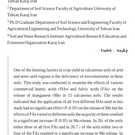
Tehran, Karaj, Iran
2
Department of Soil Science, Faculty of Agriculture, University of
Tehran, Karaj, Iran
3
Ph.D Graduate, Department of Soil Science and Engineering, Faculty of
Agricultural Engineering and Technology, University of Tehran, Iran
4
Soil and Water Research Institute, Agricultural Research, Education, and
Extension Organization, Karaj, Iran
چکیده
English
One of the limiting factors in crop yield in calcareous soils of arid
and semi-arid regions is the deficiency of micronutrients in these
soils. This study was conducted to examine the effects of various
commercial humic acids (HAs) and fulvic acids (FAs) on the
release of manganese (Mn) in 15 calcareous soils. The results
indicated that the application of all five different HAs used in this
study had no significant effect (P<0.05) on the release of Mn, but the
effects of FAs varied in different soils, the majority of them resulted
in a significant increase (P<0.05) in Mn release. In 20% of the soils,
either three or all five FAs, and in 26.7 % of the soils, either two or
four of the FAs resulted in a significant increase in Mn release. In