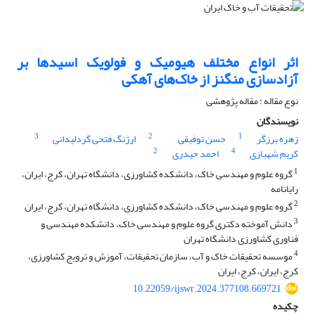
اثر انواع مختلف هیومیک و فولویک اسیدها بر
آزادسازی منگنز از خاک‌های آهکی
نوع مقاله : مقاله پژوهشی
نویسندگان
3
2
1
زهره برزگر
حسن توفیقی
ارژنگ فتحی گردلیدانی
2
4
کریم شهبازی
احمد حیدری
1
گروه علوم و مهندسی خاک، دانشکده کشاورزی، دانشگاه تهران، کرج، ایران،
رایانامه
2
گروه علوم و مهندسی خاک، دانشکده کشاورزی، دانشگاه تهران، کرج، ایران
3
دانش آموخته دکتری گروه علوم و مهندسی خاک، دانشکده مهندسی و
فناوری کشاورزی دانشگاه تهران
4
موسسه تحقیقات خاک و آب، سازمان تحقیقات، آموزش و ترویج کشاورزی،
کرج، ایران، کرج، ایران
10.22059/ijswr.2024.377108.669721
چکیده