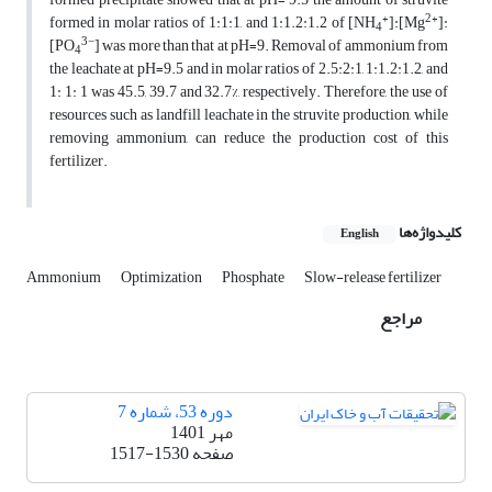
+
2+
formed in molar ratios of 1:1:1, and 1:1.2:1.2 of [NH
]:[Mg
]:
4
3−
[PO
] was more than that at pH=9. Removal of ammonium from
4
the leachate at pH=9.5 and in molar ratios of 2.5:2:1, 1:1.2:1.2, and
1: 1: 1 was 45.5, 39.7 and 32.7%, respectively. Therefore, the use of
resources such as landfill leachate in the struvite production, while
removing ammonium, can reduce the production cost of this
fertilizer.
کلیدواژه‌ها
English
Ammonium
Optimization
Phosphate
Slow-release fertilizer
مراجع
دوره 53، شماره 7
مهر 1401
صفحه
1517-1530