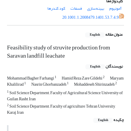
کلیدواژه‌ها
آمونیوم
بهینه‌سازی
فسفات
کود کندرها
20.1001.1.2008479.1401.53.7.4.9
عنوان مقاله
English
Feasibility study of struvite production from
Saravan landfill leachate
نویسندگان
English
1
2
Mohammad Bagher Farhangi
Hamid Reza Zare Gildehi
Maryam
1
1
2
Khalilirad
Nasrin Ghorbanzadeh
Mohaddeseh Shirinzadeh
1
Soil Science Department,, Faculty of Agricultural Science, University of
Guilan, Rasht, Iran
2
Soil Science Department,, Faculty of agriculture, Tehran University,
Karaj, Iran
چکیده
English