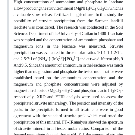
High concentrations of ammonium and phosphate in leachate
allow producing the struvite mineral (MgNH
PO
·6H
O), which is
4
4
2
a valuable slow-release fertilizer in agriculture. In this study, the
possibility of struvite precipitation from the Saravan landfill
leachate was considered. The research was conducted in the Soil
Sciences Department of the University of Guilan in 1400. Leachate
was sampled and the concentration of ammonium, phosphate and
magnesium ions in the leachate was measured. Struvite
precipitation was evaluated in three molar ratios 1:1:1, 1:1.2:1.2,
+
2+
3−
and 2.5:2:1 of [NH
]:[Mg
]:[PO
] and at two different pHs; 9
4
4
And 9.5. Since, the amount of ammonium in the leachate was much
higher than magnesium and phosphate, the tested molar ratios were
established based on the ammonium concentration and the
magnesium and phosphate concentrations were adjusted by
magnesium chloride (MgCl
.6H
O) and phosphoric acid (H
PO
),
2
2
3
4
respectively. XRD and FTIR analysis were used to assess the
precipitated struvite mineralogy. The position and intensity of the
peaks in the precipitate formed in all treatments were in good
agreement with the standard struvite peak, which confirmed the
precipitation of this mineral. FT-IR analysis showed the spectrum
of struvite mineral in all tested molar ratios. Comparison of the
formed precipitate showed that at pH= 9.5 the amount of struvite