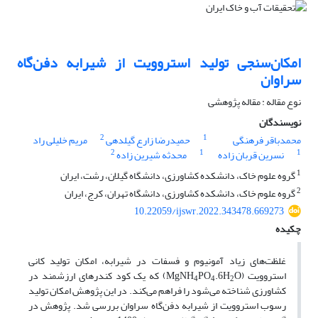
امکان‌سنجی تولید استروویت از شیرابه دفن‌گاه
سراوان
نوع مقاله : مقاله پژوهشی
نویسندگان
2
1
محمدباقر فرهنگی
حمیدرضا زارع گیلدهی
مریم خلیلی راد
2
1
1
نسرین قربان زاده
محدثه شیرین زاده
1
گروه علوم خاک، دانشکده کشاورزی، دانشگاه گیلان، رشت، ایران
2
گروه علوم خاک، دانشکده کشاورزی، دانشگاه تهران، کرج، ایران
10.22059/ijswr.2022.343478.669273
چکیده
غلظت‌های زیاد آمونیوم و فسفات در شیرابه، امکان تولید کانی
استروویت (MgNH
.6H
PO
O) که یک کود کندرهای ارزشمند در
4
4
2
کشاورزی شناخته می‌شود را فراهم می‌کند. در این پژوهش امکان تولید
رسوب استروویت از شیرابه دفن‌گاه سراوان بررسی شد. پژوهش در