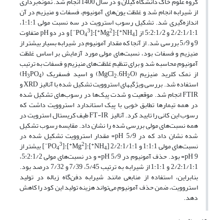
گروه علوم خاک دانشگاه گیلان و در سال 1400 انجام شد. نمونه‌برداری
از شیرابه انجام شد و غلظت یون‌های آمونیوم، فسفات و منیزیم در آن
اندازه‌گیری شد. تشکیل رسوب استرویت در سه نسبت مولی 1:1:1،
3−
2+
+
2/2:1/1:1 و 5:2:1/2 از [NH
]:[Mg
]:[PO
] و در دو pH متفاوت
4
4
9 و 5/9 بررسی شد. از آنجا که مقدار آمونیوم در شیرابه بسیار بیشتر از
منیزیم و فسفات بود، نسبت‌های مولی مورد آزمایش بر اساس غلظت
آمونیوم محاسبه شد و برای تنظیم غلظت‌های منیزیم و فسفات به ترتیب
از نمک‌ کلرید منیزیم (MgCl
O) و اسید فسفریک (H
.6H
PO
)
3
4
2
2
استفاده شد. بررسی ویژگی­های استروویت تشکیل شده با آنالیز XRD و
FTIR انجام شد. موقعیت و شدت پیک‌ها در رسوب‌های تشکیل شده
در همه تیمارها تطابق خوبی با پیک استاندارد استروویت داشت که
رسوب این کانی را تایید کرد. آنالیز FT-IR طیف کریستال استرویت در
همه نسبت‌های مولی بررسی شده را نشان داد. مقایسه رسوب تشکیل
شده نشان داد که در 5/9 pH= مقدار استروویت تشکیل شده در
3−
2+
+
نسبت‌های مولی 1:1:1 و 2/2:1/1:1 [NH
]:[Mg
]:[PO
] بیشتر از
4
4
9 pH= بود. حذف آمونیوم در 5/9 pH= و در نسبت‌های مولی 5:2:1/2،
2/2:1/1:1 و 1:1:1 از شیرابه به ترتیب 5/45، 7/39 و 7/32 درصد بود.
بنابراین، استفاده از منابعی مانند شیرابه دفن‌گاه زباله در تولید
استروویت، ضمن حذف آمونیوم می‌تواند هزینه تولید این کود را کاهش
دهد.