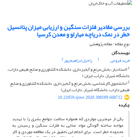
بررسی مقادیر فلزات سنگین و ارزیابی میزان پتانسیل
خطر در نمک دریاچه مهارلو و معدن کرسیا
نوع مقاله : مقاله پژوهشی
نویسندگان
2
1
فرید فروغی
راحیل ابراهیم پور
1
(استادیار، بخش مرتع و آبخیزداری، دانشکده کشاورزی و منابع طبیعی داراب،
دانشگاه شیراز، داراب، ایران )
2
(دانشجوی کارشناسی، بخش مرتع و آبخیزداری، دانشکده کشاورزی و منابع
طبیعی داراب، دانشگاه شیراز، داراب، ایران)
10.22059/ijswr.2020.308189.668712
چکیده
یکی از مهمترین مواردی که همواره سلامت جوامع بشری را با تهدید
مواجه ساخته آلودگی مواد غذایی به فلزات سنگین و رسیدن به
محدوده خطر است. برای انجام این تحقیق در یک مطالعه موردی و کار