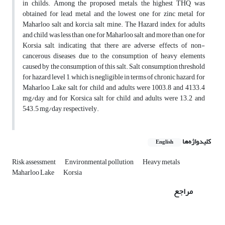
in childs. Among the proposed metals, the highest THQ was
obtained for lead metal and the lowest one for zinc metal for
Maharloo salt and korcia salt mine. The Hazard index for adults
and child was less than one for Maharloo salt and more than one for
Korsia salt, indicating that there are adverse effects of non-
cancerous diseases due to the consumption of heavy elements
caused by the consumption of this salt. Salt consumption threshold
for hazard level 1, which is negligible in terms of chronic hazard, for
Maharloo Lake salt, for child and adults were 1003.8 and 4133.4
mg/day and for Korsica salt for child and adults were 13.2 and
543.5 mg/day, respectively.
کلیدواژه‌ها
English
Risk assessment
Environmental pollution
Heavy metals
Maharloo Lake
Korsia
مراجع