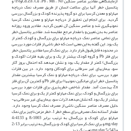
آزمایشگاهی مقادیر عناصر سنگین (Cd،Zn ،Cu ،Pb ، Mn ، NiوFe) و
پتانسیل خطر آنها برای سلامت انسان از طریق مصرف نمک دریاچه
مهارلو و معدن کرسیا برای دو گروه پذیرنده کودک و بزرگسال بررسی
گردید. برای انجام این تحقیق از دریاچه مهارلو و معدن نمک کرسیا
نمونه­گیری شد و عناصر سنگین آن تعیین گردید. مقادیر ورود روزانه
عناصر به بدن تعیین و با مقدار مرجع مقایسه شد. مقادیر پتانسیل خطر
برای تمامی عناصر نمک دریاچه مهارلو برای بزرگسال و کودک کمتر از
یک بود. این گفته به این معنی است که خطر ناشی از فلزات مورد بررسی
در محدوده قابل‌قبول قرار دارد. برای نمک کرسیا مقادیر پتانسیل خطر
برای فلز Pb و گروه کودک بیشتر از یک و برای بقیه فلزات (کودک و
بزرگسال) کمتر از مقدار یک بود و نشان می­دهد که احتمال بروز آثار
سوء بیماری­های غیر سرطانی برای کودکان وجود دارد. در بین فلزات
مورد بررسی، برای نمک دریاچه مهارلو و نمک کرسیا بیشترین مقدار
پتانسیل خطر (برای میانگین نمونه­ها) برای فلز Pb و کمترین آن برای فلز
Zn به­دست آمد. مقدار شاخص خطر­پذیری برای فلزات مورد بررسی
برای بزرگسال و کودک، برای نمک مهارلو کمتر از یک و برای نمک کرسیا
بیشتر از یک بود که نشان می­دهد اثرات سوء بیماری­های غیر سرطانی به­
دلیل مصرف عناصر سنگین ناشی از مصرف نمک کرسیا وجود دارد.
مقدار آستانه نمک مصرفی برای سطح خطر 1، خطر مزمن ناچیز برای نمک
مهارلو برای کودک و بزرگسال به ترتیب برابر 8/1003 و 4/4133
mg/day و برای نمک کرسیا برای کودک و بزرگسال به ترتیب برابر 2/13
و 5/543 mg/day تعیین گردید.