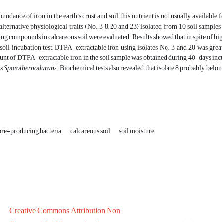
bundance of iron in the earth's crust and soil, this nutrient is not usually available
 alternative physiological traits (No. 3, 8, 20 and 23) isolated from 10 soil sample
ng compounds in calcareous soil were evaluated. Results showed that in spite of h
oil incubation test, DTPA-extractable iron using isolates No. 3 and 20 was greate
nt of DTPA-extractable iron in the soil sample was obtained during 40-days incub
us Sporothernodurans
. Biochemical tests also revealed that isolate 8 probably belon
ore-producing bacteria
calcareous soil
soil moisture
Creative Commons Attribution Non