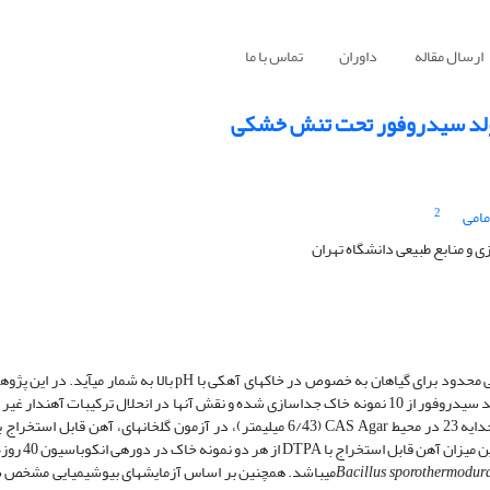
ارسال مقاله
داوران
تماس با ما
2
مامی
و منابع طبیعی دانشگاه تهران
با وجود فراوانی آهن در پوسته زمین و خاک، معمولاً این عنصر جزء عناصر غذایی محدود برای گیاهان به خصوص در خاک‏های آ
توانمند با صفات فیزیولوژیک متفاوت (تحت شماره‏های 3، 8، 20 و 23) از نظر تولید سیدروفور از 10 نمونه خاک جداسازی شده و نقش آن­ها در انحلال تر
جدایه‎های 3 و 20 به ترتیب 7/10 و 14
Bacillus sporothermodur