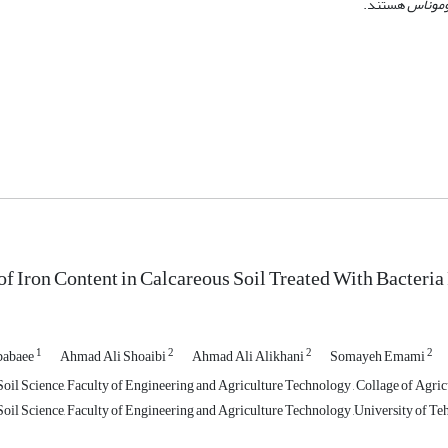
موناس
هستند.
of Iron Content in Calcareous Soil Treated With Bacteri
1
2
2
2
babaee
Ahmad Ali Shoaibi
Ahmad Ali Alikhani
Somayeh Emami
il Science, Faculty of Engineering and Agriculture Technology , Collage of Agricu
oil Science, Faculty of Engineering and Agriculture Technology ,University of Teh