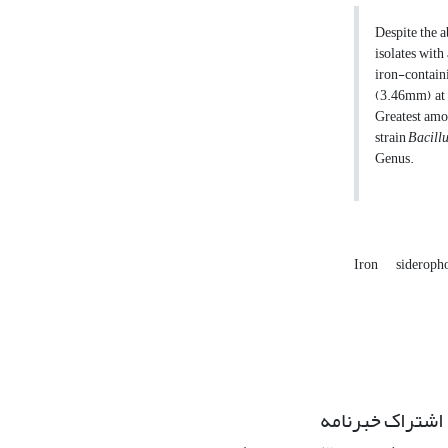
Despite the a
isolates with
iron-containi
(3.46mm) at s
Greatest amou
strain
Bacill
Genus.
Iron
sideroph
اشتراک خبرنامه