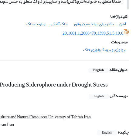
احتمالا متعلق به خانواده
انتروباکتریاسه
و جدایه‎های 3 و 23 متعلق به جنس
سودو
کلیدواژه‌ها
آهن
باکتری‏های مولد سیدروفور
خاک آهکی
رطوبت خاک
20.1001.1.2008479.1399.51.5.19.6
موضوعات
بیولوژی و بیوتکنولوژی خاک
عنوان مقاله
English
a Producing Siderophore under Drought Stress
نویسندگان
English
lture and Natural Resources, University of Tehran, Iran
ran, Iran
چکیده
English