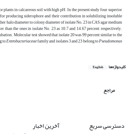
 for plants in calcareous soil with high pH. In the present study four superior
s for producing siderophore and their contribution in solubilizing insoluble
igher halo diameter to colony diameter of isolate No. 23 in CAS agar medium
r than the ones in isolate No. 23 as 10.7 and 14.67 percent, respectively.
ation. Molecular test showed that isolate 20 was 99 percent similar to the
g to
Entrobacteriaceae
family and isolates 3 and 23 belong to
Pseudomonas
کلیدواژه‌ها
English
مراجع
دسترسی سریع
آخرین اخبار