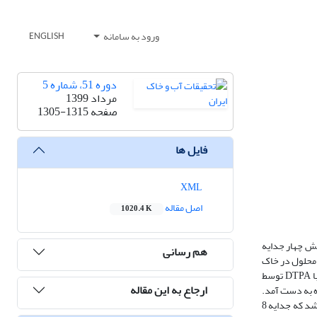
ورود به سامانه
ENGLISH
دوره 51، شماره 5
مرداد 1399
صفحه
1305-1315
فایل ها
XML
اصل مقاله
1020.4 K
هکی با pH بالا به شمار می‏آید. در این پژوهش چهار جدایه
هم رسانی
کیبات آهن‏دار غیر محلول در خاک
آهکی بررسی شد. نتایج نشان داد که علی­رغم بیشتر بودن قطر هاله به کلنی جدایه 23 در محیط CAS Agar (6/43 میلی‏متر)، در آزمون گلخانه‎ای، آهن قابل استخراج با DTPA توسط
ارجاع به این مقاله
67/ درصد بیشتر از جدایه 23 است. بیشترین میزان آهن قابل استخراج با DTPA از هر دو نمونه خاک در دوره‏ی انکوباسیون 40 روزه به دست آمد.
می‏باشد. همچنین بر اساس آزمایش­های بیوشیمیایی مشخص شد که جدایه 8