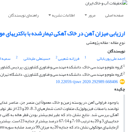
صفحه اصلی
مرور
اطلاعات نشریه
راهنمای نویسندگان
ارزیابی میزان آهن در خاک‏ آهکی تیمارشده با باکتری‎های مولد سیدروفور تحت تنش خشکی
نوع مقاله : مقاله پژوهشی
نویسندگان
2
2
1
احمدعلی پوربابائی
فرزانه شعیبی
حسینعلی علیخانی
سمیه ا
1
گروه علوم و مهندسی خاک، دانشکده مهندسی و فناوری کشاورزی، پردیس کشاورزی 
2
گروه علوم و مهندسی خاک، دانشکده مهندسی و فناوری کشاورزی، دانشگاه تهران
10.22059/ijswr.2020.292989.668406
چکیده
آزمایش­های مولکولی نشان داد که جدایه 20 به میزان 99 درصد مشابه سویه
ans