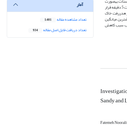
­رس و پلی­وینیل­استات به­صورت
آمار
یکنواخت روی خاک اسپری شد. بیوچار نیز به­صورت یکنواخت با خاک­ها مخلوط شد. پس از گذشت مدت زمان مورد نظر سینی­ها در تونل با سرعت باد 20 متر بر ثانیه به مدت 5 دقیقه قرار
ار هدررفت خاک
و در خاک شنی­لومی 97، 95 و 58 درصد کاهش یافت. بیشترین میانگین
تعداد مشاهده مقاله
1,401
رتیب سبب کاهش
تعداد دریافت فایل اصل مقاله
934
Investigati
Sandy and 
Fatemeh Nooral