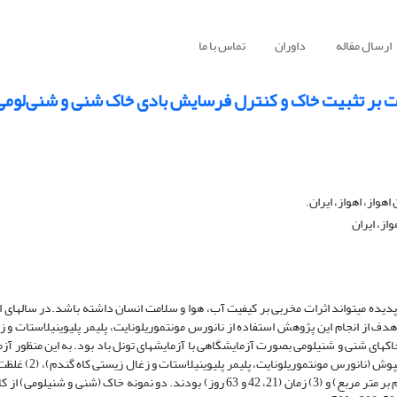
ارسال مقاله
داوران
تماس با ما
ت بر تثبیت خاک و کنترل فرسایش بادی خاک شنی و شنی‌لومی
از، اهواز، ایران.
ز، ایران
ده می­تواند اثرات مخربی بر کیفیت آب، هوا و سلامت انسان داشته باشد.در سال­های اخ
از انجام این پژوهش استفاده از نانورس مونت­موریلونایت، پلیمر پلی­وینیل­استات و ز
های شنی و شنی­لومی بصورت آزمایشگاهی با آزمایش­های تونل باد بود. به این منظور آز
به­صورت طرح کاملاً تصادفی در سه تکرار اجرا شد. فاکت
رس: 0، 16 و 32 ، پلیمر پلی­وینیل­استات: 0، 8 و 16 و زغال زیستی: 0، 65 و 200 گرم بر متر مربع) و (3) زمان (21، 42 و 63 روز) بودند. دو نمونه