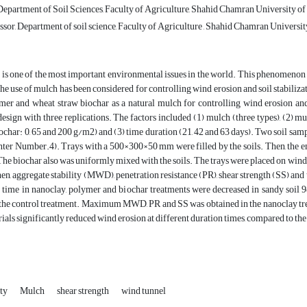
Department of Soil Sciences, Faculty of Agriculture, Shahid Chamran University of
sor, Department of soil science, Faculty of Agriculture , Shahid Chamran Universit
is one of the most important environmental issues in the world. This phenomenon 
 the use of mulch has been considered for controlling wind erosion and soil stabiliz
mer and wheat straw biochar as a natural mulch for controlling wind erosion and
sign with three replications. The factors included (1) mulch (three types), (2) mu
ochar: 0, 65 and 200 g/m2) and (3) time duration (21, 42 and 63 days). Two soil sam
nter Number.4). Trays with a 500×300×50 mm were filled by the soils. Then, the 
 The biochar also was uniformly mixed with the soils. The trays were placed on wind
en, aggregate stability (MWD), penetration resistance (PR), shear strength (SS) and 
n time in nanoclay, polymer and biochar treatments were decreased in sandy soil 98
he control treatment. Maximum MWD, PR and SS was obtained in the nanoclay treatm
ials significantly reduced wind erosion at different duration times, compared to the
ity
Mulch
shear strength
wind tunnel