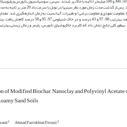
جنوب شرق اهواز (کانون شماره 4) نمونه­برداری شد. سینی­های آزمایش (با ابعاد 50، 300 و 500 میلی­متر) تا لبه با خاک­ پر شدند. سپس، سوسپانسیون نانو
ا، مقاومت نفوذی و مقاومت برشی) و تغییرات آن­ها نسبت به زمان اندازه­گیری شد. مقد
در زمان اول در خاک شنی در تیمار نانورس، پلیمر و زغال زیستی نسبت به شاهد به­ترتیب 98، 97 و 43 درصد 
به­طور کلی نتایج نشان داد که کاربرد خاک­پوش­های نانورس، پلیمر و زغال زیستی به­ت
on of Modified Biochar, Nanoclay and Polyvinyl Acetate o
Loamy Sand Soils
1
2
ivand
Ahmad Farrokhian Firouzi