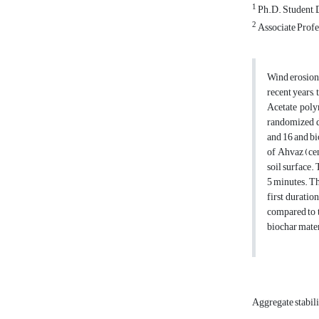
1
Ph.D. Student, 
2
Associate Profes
Wind erosion 
recent years,
Acetate poly
randomized de
and 16 and bi
of Ahvaz (ce
soil surface.
5 minutes. Th
first duratio
compared to t
biochar mater
Aggregate stabil