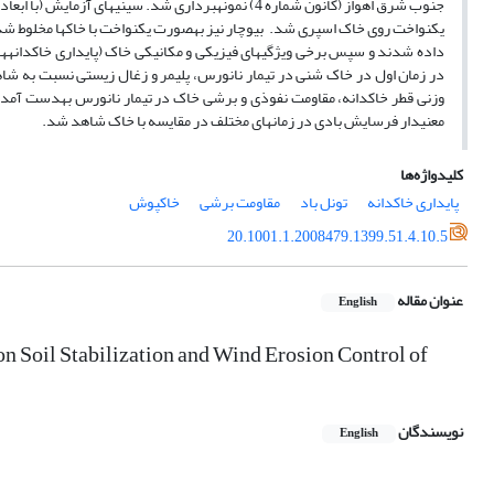
داده شدند و سپس برخی ویژگی­های فیزیکی و مکانیکی خاک (پایداری خاک­دانه­ه
وزنی قطر خاک­دانه، مقاومت نفوذی و برشی خاک در تیمار نانورس به­دست آمد. 
معنی­دار فرسایش بادی در زمان­های مختلف در مقایسه با خاک شاهد شد.
کلیدواژه‌ها
پایداری خاکدانه
تونل باد
مقاومت برشی
خاکپوش
20.1001.1.2008479.1399.51.4.10.5
عنوان مقاله
English
n Soil Stabilization and Wind Erosion Control of
نویسندگان
English