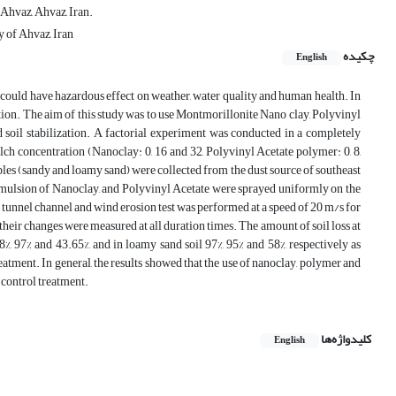
 Ahvaz, Ahvaz, Iran.
y of Ahvaz, Iran
چکیده
English
could have hazardous effect on weather, water quality and human health. In
ation. The aim of this study was to use Montmorillonite Nano clay, Polyvinyl
 soil stabilization. A factorial experiment was conducted in a completely
lch concentration (Nanoclay: 0, 16 and 32, Polyvinyl Acetate polymer: 0, 8,
ples (sandy and loamy sand) were collected from the dust source of southeast
emulsion of Nanoclay, and Polyvinyl Acetate were sprayed uniformly on the
 tunnel channel and wind erosion test was performed at a speed of 20 m/s for
their changes were measured at all duration times. The amount of soil loss at
%, 97% and 43.65%, and in loamy sand soil 97%, 95% and 58%, respectively as
ent. In general, the results showed that the use of nanoclay, polymer and
 control treatment.
کلیدواژه‌ها
English