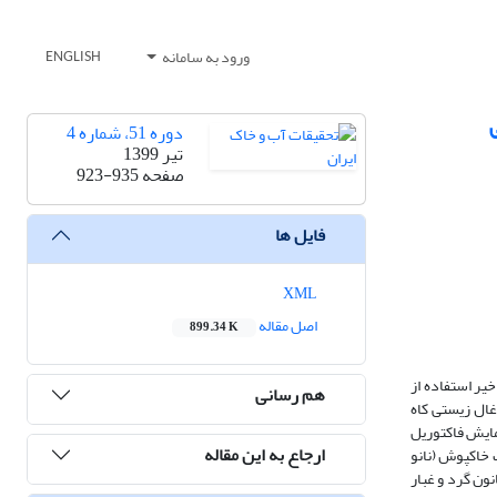
ورود به سامانه
ENGLISH
دوره 51، شماره 4
تیر 1399
صفحه
923-935
فایل ها
XML
اصل مقاله
899.34 K
یر استفاده از
هم رسانی
غال زیستی کاه
مایش فاکتوریل
ارجاع به این مقاله
ورها شامل (1) نوع خاکپوش (نانورس مونت­موریلونایت، پلیمر پلی­وینیل­استات و زغال زیستی کاه گندم)، (2) غلظت خاکپوش (نانو
 خاک (شنی و شنی­لومی) از کانون گرد و غبار