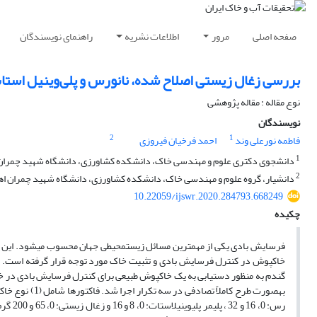
صفحه اصلی
مرور
اطلاعات نشریه
راهنمای نویسندگان
بررسی زغال زیستی اصلاح شده، نانورس و پلی‌وینیل استا
نوع مقاله : مقاله پژوهشی
نویسندگان
2
1
فاطمه نورعلی وند
احمد فرخیان فیروزی
1
دانشجوی دکتری علوم و مهندسی خاک، دانشکده کشاورزی، دانشگاه شهید چمران اهو
2
دانشیار، گروه علوم و مهندسی خاک، دانشکده کشاورزی، دانشگاه شهید چمران اهوا
10.22059/ijswr.2020.284793.668249
چکیده
فرسایش بادی یکی از مهم­ترین مسائل زیست­محیطی جهان محسوب می­شود. این پدی
خاک­پوش در کنترل فرسایش بادی و تثبیت خاک مورد توجه قرار گرفته است. هدف 
گندم به منظور دستیابی به یک خاک­پوش طبیعی برای کنترل فرسایش بادی در خاک­