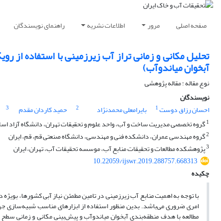
صفحه اصلی
مرور
اطلاعات نشریه
راهنمای نویسندگان
تحلیل مکانی و زمانی تراز آب زیرزمینی با استفاده از ر
آبخوان میاندوآب)
نوع مقاله : مقاله پژوهشی
نویسندگان
3
2
1
احسان رزاق دوست
بایرامعلی محمدنژاد
حمید کاردان مقدم
1
گروه تخصصی مدیریت ساخت و آب، واحد علوم و تحقیقات تهران، دانشگاه آزاد اسلام
2
گروه مهندسی عمران، دانشکده فنی و مهندسی، دانشگاه صنعتی قم، قم، ایران
3
پژوهشکده مطالعات و تحقیقات منابع آب، موسسه تحقیقات آب، تهران، ایران
10.22059/ijswr.2019.288757.668313
چکیده
با توجه به اهمیت منابع آب زیرزمینی در تامین مطمئن نیاز آبی کشورها، بویژه
امری ضروری می‌باشد. بدین منظور استفاده از ابزارهای مناسب شبیه‌سازی جهت 
مطالعه با هدف منطقه‌بندی آبخوان میاندوآب و پیش‌بینی مکانی و زمانی سط