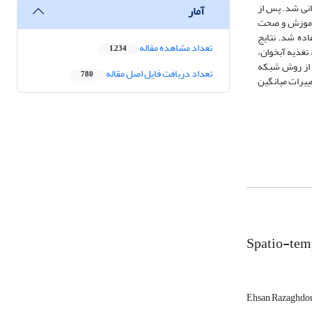
انی شد. پس از
آمار
د آموزش و صحت
طح آب زیرزمینی می‌باشند، استفاده شد. نتایج
تعداد مشاهده مقاله
1,234
 بهتری است. پس از انتخاب رویکرد مکانی مناسب، 4 پارامتر بارندگی، تغذیه آبخوان،
 از روش شبکه
تعداد دریافت فایل اصل مقاله
780
 گرفت. نتایج نشان داد که تغییرات ضریب همبستگی در 6 خوشه بین 71/0 تا 97/0 و میزان تغییرات میانگین
Spatio-temp
Ehsan Razaghdo