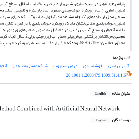
پارامترهای موثر در شبیه‌سازی، شش پارامتر ضریب قابلیت انتقال، سطح آب زی
تحلیل آماری از سه رویکرد خوشه‌بندی منفرد، سه پارامتره و تلفیقی استفا
تخلیه آبخوان و سطح آب زیرزمینی در ماه قبل به عنوان متغیرهای ورودی ب
مجذور خطا بین 19/0 تا 58/0 بوده که حاکی از دقت مناسب این رویکرد جهت پیش‌بینی سطح آب زیرزمینی است.
کلیدواژه‌ها
آب زیرزمینی
خوشه بندی
عرض سیلهوت
شبکه عصبی مصنوعی
آبخو
20.1001.1.2008479.1399.51.4.1.6
عنوان مقاله
English
Method Combined with Artificial Neural Network
نویسندگان
English