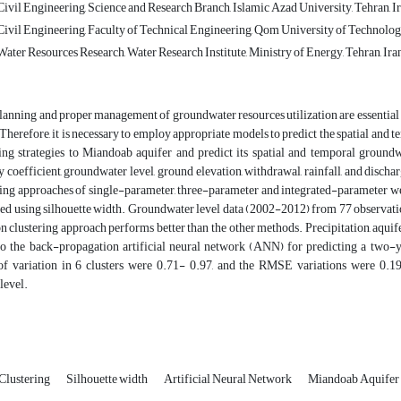
ivil Engineering, Science and Research Branch, Islamic Azad University, Tehran, I
ivil Engineering, Faculty of Technical Engineering, Qom University of Technolog
ater Resources Research, Water Research Institute, Ministry of Energy, Tehran, Ira
nning and proper management of groundwater resources utilization are essential to 
 Therefore, it is necessary to employ appropriate models to predict the spatial and 
ng strategies to Miandoab aquifer and predict its spatial and temporal groundwat
y coefficient, groundwater level, ground elevation, withdrawal, rainfall, and dischar
ing approaches of single-parameter, three-parameter and integrated-parameter were
d using silhouette width. Groundwater level data (2002-2012) from 77 observation
on clustering approach performs better than the other methods. Precipitation, aqui
to the back-propagation artificial neural network (ANN) for predicting a two-y
 of variation in 6 clusters were 0.71- 0.97, and the RMSE variations were 0.19
level.
Clustering
Silhouette width
Artificial Neural Network
Miandoab Aquifer