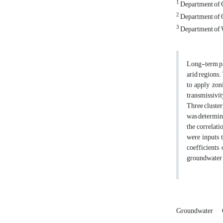
1
Department of C
2
Department of C
3
Department of W
Long-term pla
arid regions.
to apply zoni
transmissivit
Three cluster
was determine
the correlati
were inputs 
coefficients
groundwater 
Groundwater