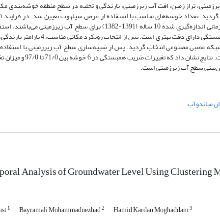
رزمینی، تراز زمین، افت آب زیرزمینی، بارندگی و تخلیه در سطح منطقه خوشه‌بندی مک
ده گردید. تعداد خوشه‌های مناسب با استفاده از عرض سیلهوت تعیین شد. در فراین
سنجی مدل از داده‌های 77 چاه مشاهده‌ای آبخوان میاندوآب، که دارای سری زمانی اندازه‌گیری شده 10 ساله (1391-1382) برای س
تحلیل خوشه‌بندی مکانی نشان داد که رویکرد خوشه‌بندی با در نظر داشتن همبستگی دارای دقت
ه شبکه عصبی مصنوعی انتخاب گردید. پس از شبیه‌سازی سطح آب زیرزمینی با استفاده
عصبی پس‌انتشار برگشتی، پیش‌بینی سطح آب زیرزمینی برای 2 سال انجام
ان میاندوآب
oral Analysis of Groundwater Level Using Clustering 
1
2
3
ust
Bayramali Mohammadnezhad
Hamid Kardan Moghaddam