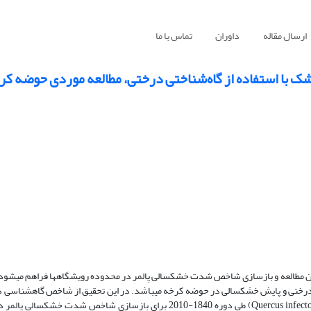
ارسال مقاله
داوران
تماس با ما
 با استفاده از گاه‌شناختی درختی، مطالعه موردی حوضه کر
امکان مطالعه و بازسازی شاخص شدت خشکسالی پالمر در محدوده رویشگاه­ها فراهم می­شود.
رختی و پایش خشکسالی در حوضه کرخه می­باشد. در این تحقیق از شاخص گاه­شناسی در
زاگرس مرکزی دو گونه درختی، بلوط ایرانی (Quercus brantii) و بلوط مازو (Quercus infectoria) طی دوره 1840-2010 برای بازساز