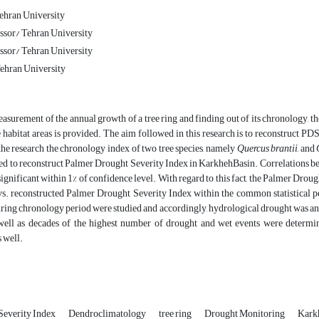
ehran University
ssor/ Tehran University
ssor/ Tehran University
ehran University
surement of the annual growth of a tree ring and finding out of its chronology, t
 habitat areas is provided. The aim followed in this research is to reconstruct 
he research the chronology index of two tree species, namely
Quercus brantii
, and
ed to reconstruct Palmer Drought Severity Index in KarkhehBasin. Correlations 
significant within 1% of confidence level. With regard to this fact, the Palmer Dr
s. reconstructed Palmer Drought Severity Index within the common statistical per
ring chronology period were studied and accordingly, hydrological drought was anal
well as decades of the highest number of drought and wet events were determin
s well.
Severity Index
Dendroclimatology
tree ring
Drought Monitoring
Kark