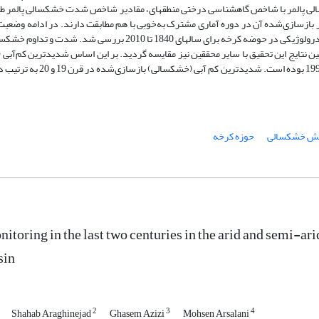
یر بازسازی‌شده آن در دوره آماری مشترک به‌خوبی با هم مطابقت دارند. در ادامه وضعی
در طول دوره گاه­شناسی مورد بررسی قرار گرفت و بر این اساس خشکسالی هیدرولوژیکی در حوضه کرخه برای سال­های 1840 ت
ن نتایج این تحقیق با سایر محققین نیز مقایسه گردید. بر این اساس شدیدترین کم‌آبی
یش خشکسالی
حوزه کرخه
itoring in the last two centuries in the arid and semi-ar
sin
2
3
4
Shahab Araghinejad
Ghasem Azizi
Mohsen Arsalani