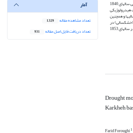
استفاده شده است. با توجه به همبستگی مثبت و معنادار شاخص شدت خشکسالی پالمر با شاخص گاه­شناسی درختی منطقه­ای، مقادیر شاخص شدت خشکسالی پالمر طی سال­های 1840
آمار
ت هیدرولوژیکی
ا 2010 بررسی شد. شدت و تداوم خشکسالی­ها و همچنین
تعداد مشاهده مقاله
1,329
 (خشکسالی) در
کل دوره بازسازی 1840 تا 2010 برای ایستگاه کاکارضا مربوط به سال­های 2004-1999 بوده است. شدیدترین کم آبی (خشکسالی) بازسازی‌شده در قرن 19 و 20 به ترتیب در سال­های 1853
تعداد دریافت فایل اصل مقاله
931
Drought mon
Karkheh ba
1
Farid Foroughi