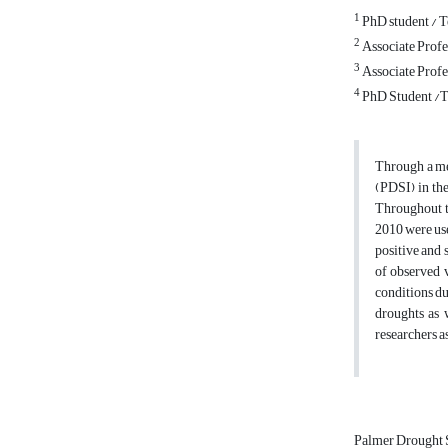
1
PhD student / T
2
Associate Profe
3
Associate Profe
4
PhD Student /T
Through a mea
(PDSI) in the
Throughout t
2010 were us
positive and 
of observed v
conditions du
droughts as 
researchers a
Palmer Drought 