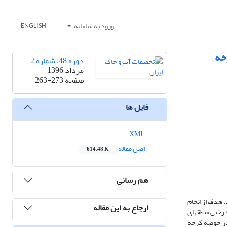
ورود به سامانه
ENGLISH
خه
دوره 48، شماره 2
مرداد 1396
صفحه
263-273
فایل ها
XML
اصل مقاله
614.48 K
هم رسانی
 هدف از انجام
ارجاع به این مقاله
ختی منطقه­ای
ی شاخص شدت خشکسالی پالمر در حوضه کرخه