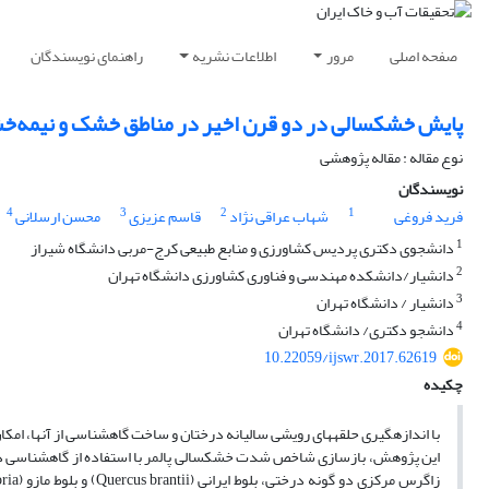
صفحه اصلی
مرور
اطلاعات نشریه
راهنمای نویسندگان
پایش خشکسالی در دو قرن اخیر در مناطق خشک و نیمه‌خشک
نوع مقاله : مقاله پژوهشی
نویسندگان
4
3
2
1
فرید فروغی
شهاب عراقی نژاد
قاسم عزیزی
محسن ارسلانی
1
دانشجوی دکتری پردیس کشاورزی و منابع طبیعی کرج-مربی دانشگاه شیراز
2
دانشیار/دانشکده مهندسی و فناوری کشاورزی دانشگاه تهران
3
دانشیار / دانشگاه تهران
4
دانشجو دکتری/ دانشگاه تهران
10.22059/ijswr.2017.62619
چکیده
با اندازه­گیری حلقه­های رویشی سالیانه درختان و ساخت گاه­شناسی از آن­ها، 
این پژوهش، بازسازی شاخص شدت خشکسالی پالمر با استفاده از گاه­شناسی د