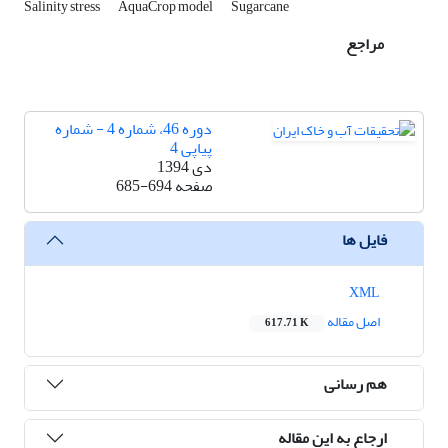
Salinity stress
AquaCrop model
Sugarcane
مراجع
دوره 46، شماره 4 - شماره
پیاپی 4
دی 1394
صفحه
685-694
فایل ها
XML
اصل مقاله
617.71 K
هم رسانی
ارجاع به این مقاله