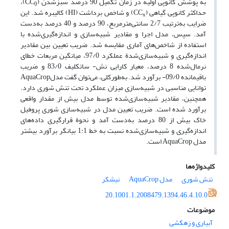
به پوشش کانوپی اولیه در زمان تکمیل 90 درصد سبزشدن (CC
)،
0
حداکثر کانوپی گیاهی (CC
) و شاخص برداشت (HI) کالیبره شد. این
x
ضرایب به‌ترتیب 2/7 سانتی‌مترمربع، 90 درصد و 40 درصد به‌دست
آمد. سپس، مدل اجرا و مقادیر شبیه‌سازی و اندازه‌گیری‌شده با
استفاده از شاخص‌های آماری مقایسه شد. ضریب تعیین بین مقادیر
اندازه‌گیری و شبیه‌سازی‌شدة عملکرد 97/0، میانگین مربعات خطای
نرمال‌شده 8 درصد، معیار کارایی نش- ساتکلیف 83/0 و ضریب
باقیمانده 09/0- برآورد شد. به‌طورکلی، می‌توان گفت مدلAquaCrop
توانایی مناسبی در شبیه‌سازی میزان عملکرد تحت تنش شوری دارد.
همچنین، مقادیر شبیه‌سازی‌شده توسط مدل بیش از مقدار واقعی
برآورد شده است. ضریب تعیین مدل در شبیه‌سازی شوری پروفیل
خاک بیش از 80 درصد به‌دست آمد و نحوة قرارگیری داده‌های
اندازه‌گیری و شبیه‌سازی‌شده نسبت به خط 1:1 بیانگر برآورد بیشتر
مدل AquaCrop است.
کلیدواژه‌ها
تنش شوری
مدل AquaCrop
نیشکر
20.1001.1.2008479.1394.46.4.10.0
موضوعات
آبیاری و زهکشی